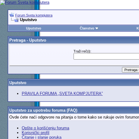
Forum Sveta kompjutera
Uputstvo
Uputstvo
Članstvo
K
Pretraga - Uputstvo
Traži reč(i):
Uputstvo
PRAVILA FORUMA „SVETA KOMPJUTERA”
Uputstvo za upotrebu foruma (FAQ)
Ovde ćete naći odgovore na pitanja o tome kako se rukuje ovim forumom. D
Opšte o korišćenju foruma
Korisnički profil
Čitanje i slanje poruka