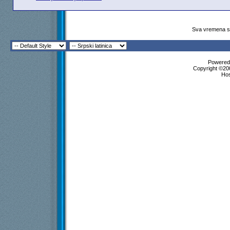
Sva vremena su
Powered 
Copyright ©200
Ho