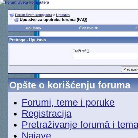
Forum Sveta kompjutera
>
Uputstvo
Uputstvo za upotrebu foruma (FAQ)
Uputstvo
Članstvo
K
Pretraga - Uputstvo
Traži reč(i):
Opšte o korišćenju foruma
Forumi, teme i poruke
Registracija
Pretraživanje forumâ i tem
Najave