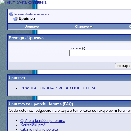
Forum Sveta kompjutera
Uputstvo
Uputstvo
Članstvo
K
Pretraga - Uputstvo
Traži reč(i):
Uputstvo
PRAVILA FORUMA „SVETA KOMPJUTERA”
Uputstvo za upotrebu foruma (FAQ)
Ovde ćete naći odgovore na pitanja o tome kako se rukuje ovim forumom. D
Opšte o korišćenju foruma
Korisnički profil
Čitanje i slanje poruka