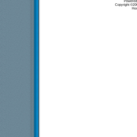
Powered 
Copyright ©200
Ho