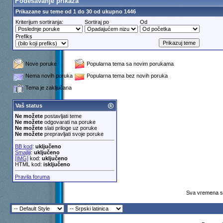
Podešavanje prikaza
Prikazane su teme od 1 do 30 od ukupno 1446
Kriterijum sortiranja:
Sortiraj po
Od
Prefiks
Nove poruke
Popularna tema sa novim porukama
Nema novih poruka
Popularna tema bez novih poruka
Tema je zaključana
Vaš status
Ne možete
postavljati teme
Ne možete
odgovarati na poruke
Ne možete
slati priloge uz poruke
Ne možete
prepravljati svoje poruke
BB kod
:
uključeno
Smajliji
:
uključeno
[IMG]
kod:
uključeno
HTML kod:
isključeno
Pravila foruma
Sva vremena su