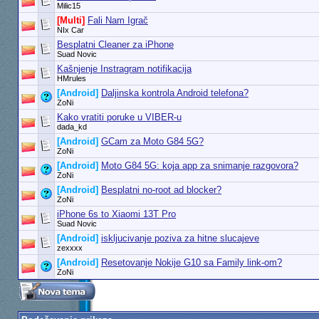
Milic15
[Multi]
Fali Nam Igrač
NIx Car
Besplatni Cleaner za iPhone
Suad Novic
Kašnjenje Instragram notifikacija
HMrules
[Android]
Daljinska kontrola Android telefona?
ZoNi
Kako vratiti poruke u VIBER-u
dada_kd
[Android]
GCam za Moto G84 5G?
ZoNi
[Android]
Moto G84 5G: koja app za snimanje razgovora?
ZoNi
[Android]
Besplatni no-root ad blocker?
ZoNi
iPhone 6s to Xiaomi 13T Pro
Suad Novic
[Android]
iskljucivanje poziva za hitne slucajeve
zexxxx
[Android]
Resetovanje Nokije G10 sa Family link-om?
ZoNi