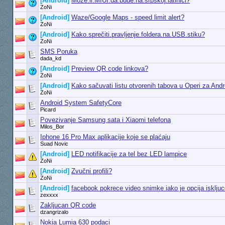
[Android]
Može.li.MIUI.da.bude.na.srpskoj.latinici?
ZoNi
[Android]
Waze/Google Maps - speed limit alert?
ZoNi
[Android]
Kako.sprečiti.pravljenje.foldera.na.USB.stiku?
ZoNi
SMS Poruka
dada_kd
[Android]
Preview QR code linkova?
ZoNi
[Android]
Kako sačuvati listu otvorenih tabova u Operi za Andr
ZoNi
Android System SafetyCore
Picard
Povezivanje Samsung sata i Xiaomi telefona
Milos_Bor
Iphone 16 Pro Max aplikacije koje se plaćaju
Suad Novic
[Android]
LED notifikacije za tel bez LED lampice
ZoNi
[Android]
Zvučni profili?
ZoNi
[Android]
facebook pokrece video snimke iako je opcija isklju
zexxxx
Zakljucan QR code
dzangrizalo
Nokia Lumia 630 podaci