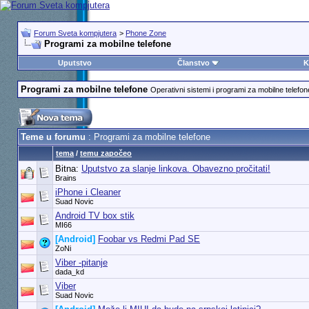
Forum Sveta kompjutera
>
Phone Zone
Programi za mobilne telefone
Uputstvo
Članstvo
K
Programi za mobilne telefone
Operativni sistemi i programi za mobilne telefon
Teme u forumu
: Programi za mobilne telefone
tema
/
temu započeo
Bitna:
Uputstvo za slanje linkova. Obavezno pročitati!
Brains
iPhone i Cleaner
Suad Novic
Android TV box stik
MI66
[Android]
Foobar vs Redmi Pad SE
ZoNi
Viber -pitanje
dada_kd
Viber
Suad Novic