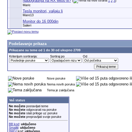
Nadogradnja na RX 6600 ili?
(
1
2
3
)
Maric
Tesla monitori, valjaju li
Mare13
Monitor do 16 000din
Salieri
Podešavanje prikaza
Prikazane su teme od 1 do 30 od ukupno 2709
Kriterijum sortiranja:
Sortiraj po
Od
Nove poruke
Nema novih poruka
Tema je zaključana
Vaš status
Ne možete
postavljati teme
Ne možete
odgovarati na poruke
Ne možete
slati priloge uz poruke
Ne možete
prepravljati svoje poruke
BB kod
:
uključeno
Smajliji
:
uključeno
[IMG]
kod:
uključeno