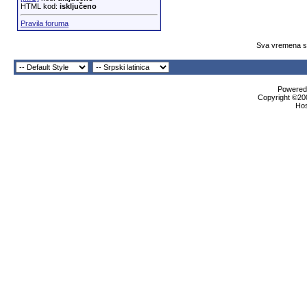
HTML kod:
isključeno
Pravila foruma
Sva vremena su
Powered 
Copyright ©200
Ho