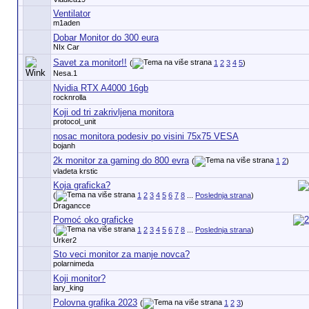
Ventilator
m1aden
Dobar Monitor do 300 eura
NIx Car
Savet za monitor!!
(
1
2
3
4
5
)
Nesa.1
Nvidia RTX A4000 16gb
rocknrolla
Koji od tri zakrivljena monitora
protocol_unit
nosac monitora podesiv po visini 75x75 VESA
bojanh
2k monitor za gaming do 800 evra
(
1
2
)
vladeta krstic
Koja graficka?
(
1
2
3
4
5
6
7
8
...
Poslednja strana
)
Dragancce
Pomoć oko graficke
(
1
2
3
4
5
6
7
8
...
Poslednja strana
)
Urker2
Sto veci monitor za manje novca?
polarnimeda
Koji monitor?
lary_king
Polovna grafika 2023
(
1
2
3
)