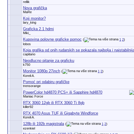
rellik
Nova grafička
MaRe
Koji monitor?
lary_king
Graficka 2.1 hdmi
Miki_
Kupovina polovne graficke pomoc
(
1
2
)
lobos
Koja grafika od onih rudarskih se pokazala najbolja i najstabilnij
capitano
Neodlucno pitanje za graficku
k750
Monitor 1080p 27inch
(
1
2
)
Koreli A.
Pomoć pri odabiru grafičke
trensorange
PowerColor hd4870 PCS+ ili Sapphire hd4870
Maniac Force
RTX 3060 12gb ili RTX 3060 Ti 8gb
killer92
RTX 4070 Asus TUF ili Gigabyte Windforce
Koreli A.
128b ili 192b magistrala
(
1
2
)
ezenkiel