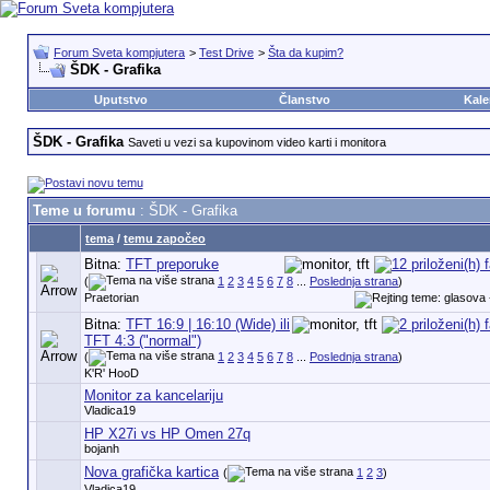
Forum Sveta kompjutera
>
Test Drive
>
Šta da kupim?
ŠDK - Grafika
Uputstvo
Članstvo
Kale
ŠDK - Grafika
Saveti u vezi sa kupovinom video karti i monitora
Teme u forumu
: ŠDK - Grafika
tema
/
temu započeo
Bitna:
TFT preporuke
(
1
2
3
4
5
6
7
8
...
Poslednja strana
)
Praetorian
Bitna:
TFT 16:9 | 16:10 (Wide) ili
TFT 4:3 ("normal")
(
1
2
3
4
5
6
7
8
...
Poslednja strana
)
K'R' HooD
Monitor za kancelariju
Vladica19
HP X27i vs HP Omen 27q
bojanh
Nova grafička kartica
(
1
2
3
)
Vladica19