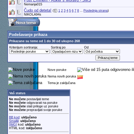
Post Eminem - Roker s Moravu - SMS
Nemanja015
Čudo od deteta!
(
1
2
3
4
5
6
7
8
...
Poslednja strana
)
NIKOLA94s
Podešavanje prikaza
Prikazane su teme od 1 do 30 od ukupno 268
Kriterijum sortiranja:
Sortiraj po
Od
Nove poruke
Nema novih poruka
Tema je zaključana
Vaš status
Ne možete
postavljati teme
Ne možete
odgovarati na poruke
Ne možete
slati priloge uz poruke
Ne možete
prepravljati svoje poruke
BB kod
:
uključeno
Smajliji
:
uključeno
[IMG]
kod:
uključeno
HTML kod:
isključeno