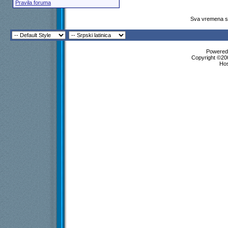
Pravila foruma
Sva vremena su
Powered 
Copyright ©200
Ho