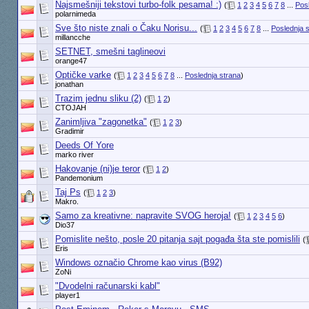
Najsmešniji tekstovi turbo-folk pesama! :)
(
1
2
3
4
5
6
7
8
...
Pos
polarnimeda
Sve što niste znali o Čaku Norisu...
(
1
2
3
4
5
6
7
8
...
Poslednja 
millancche
SETNET, smešni taglineovi
orange47
Optičke varke
(
1
2
3
4
5
6
7
8
...
Poslednja strana
)
jonathan
Trazim jednu sliku (2)
(
1
2
)
CTOJAH
Zanimljiva "zagonetka"
(
1
2
3
)
Gradimir
Deeds Of Yore
marko river
Hakovanje (ni)je teror
(
1
2
)
Pandemonium
Taj Ps
(
1
2
3
)
Makro.
Samo za kreativne: napravite SVOG heroja!
(
1
2
3
4
5
6
)
Dio37
Pomislite nešto, posle 20 pitanja sajt pogađa šta ste pomislili
(
Eris
Windows označio Chrome kao virus (B92)
ZoNi
"Dvodelni računarski kabl"
player1