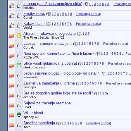
2. ugao (smešne i zanimljive slike)
(
1
2
3
4
5
6
7
8
...
Poslednja s
holodoc
Freaky news
(
1
2
3
4
5
6
7
8
...
Poslednja strana
)
Corwin
Kakav blam!
(
1
2
3
4
5
6
7
8
...
Poslednja strana
)
VojaM
Aforizmi - obavezno pogledajte
(
1
2
3
)
The Finest Serbian Since '82
Lapsusi i smešne situacije...
(
1
2
3
4
5
6
7
8
...
Poslednja strana
)
Cvrcak
Naši sportski komentatori... Nisu li biseri?
(
1
2
3
4
5
6
7
8
...
Pos
REDisLAW
Slike vaših ljubimaca (životinja)
(
1
2
3
4
5
6
7
8
...
Poslednja stran
Greko Darstiva
Jedan sasvim drugačiji blog/bloger od ostalih!
(
1
2
3
4
5
6
7
8
..
freeminder
Zanimljiva zapažanja u igrama
(
1
2
3
4
5
6
7
8
...
Poslednja strana
)
zvucnjak
Šta se dogodilo godine koje ste se rodili?
(
1
2
3
)
despot77
Sajtovi za traćenje vremena
SrW1
Will it blend
speedy323
Smešna poređenja
(
1
2
3
4
5
6
7
8
...
Poslednja strana
)
Teva