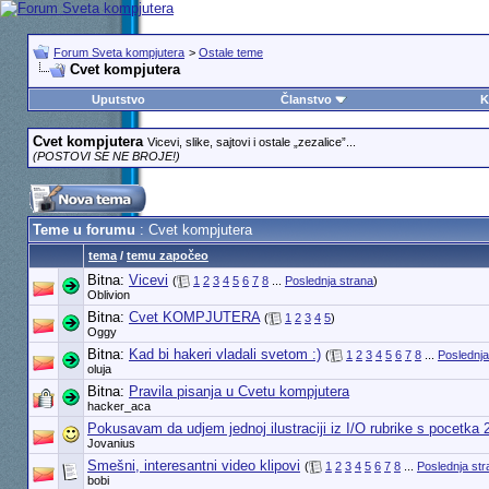
Forum Sveta kompjutera
>
Ostale teme
Cvet kompjutera
Uputstvo
Članstvo
K
Cvet kompjutera
Vicevi, slike, sajtovi i ostale „zezalice”...
(POSTOVI SE NE BROJE!)
Teme u forumu
: Cvet kompjutera
tema
/
temu započeo
Bitna:
Vicevi
(
1
2
3
4
5
6
7
8
...
Poslednja strana
)
Oblivion
Bitna:
Cvet KOMPJUTERA
(
1
2
3
4
5
)
Oggy
Bitna:
Kad bi hakeri vladali svetom :)
(
1
2
3
4
5
6
7
8
...
Poslednja
oluja
Bitna:
Pravila pisanja u Cvetu kompjutera
hacker_aca
Pokusavam da udjem jednoj ilustraciji iz I/O rubrike s pocetka 
Jovanius
Smešni, interesantni video klipovi
(
1
2
3
4
5
6
7
8
...
Poslednja str
bobi