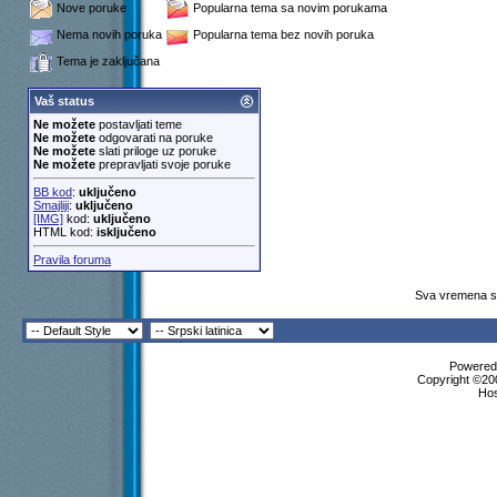
Nove poruke
Popularna tema sa novim porukama
Nema novih poruka
Popularna tema bez novih poruka
Tema je zaključana
Vaš status
Ne možete
postavljati teme
Ne možete
odgovarati na poruke
Ne možete
slati priloge uz poruke
Ne možete
prepravljati svoje poruke
BB kod
:
uključeno
Smajliji
:
uključeno
[IMG]
kod:
uključeno
HTML kod:
isključeno
Pravila foruma
Sva vremena su
Powered 
Copyright ©200
Ho