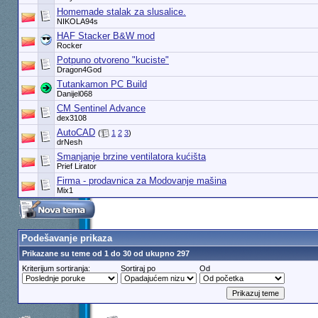
Homemade stalak za slusalice.
NIKOLA94s
HAF Stacker B&W mod
Rocker
Potpuno otvoreno "kuciste"
Dragon4God
Tutankamon PC Build
Danijel068
CM Sentinel Advance
dex3108
AutoCAD
(
1
2
3
)
drNesh
Smanjanje brzine ventilatora kućišta
Prief Lirator
Firma - prodavnica za Modovanje mašina
Mix1
Podešavanje prikaza
Prikazane su teme od 1 do 30 od ukupno 297
Kriterijum sortiranja:
Sortiraj po
Od