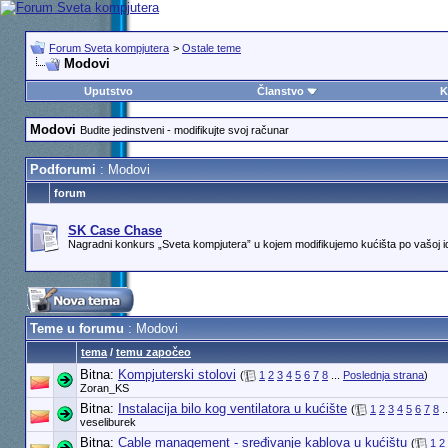
Forum Sveta kompjutera
>
Ostale teme
Modovi
Uputstvo
Članstvo
K
Modovi
Budite jedinstveni - modifikujte svoj računar
Podforumi
: Modovi
forum
SK Case Chase
Nagradni konkurs „Sveta kompjutera” u kojem modifikujemo kućišta po vašoj id
Teme u forumu
: Modovi
tema
/
temu započeo
Bitna:
Kompjuterski stolovi
(
1
2
3
4
5
6
7
8
...
Poslednja strana
)
Zoran_KS
Bitna:
Instalacija bilo kog ventilatora u kućište
(
1
2
3
4
5
6
7
8
.
veseliburek
Bitna:
Cable management - sređivanje kablova u kućištu
(
1
2