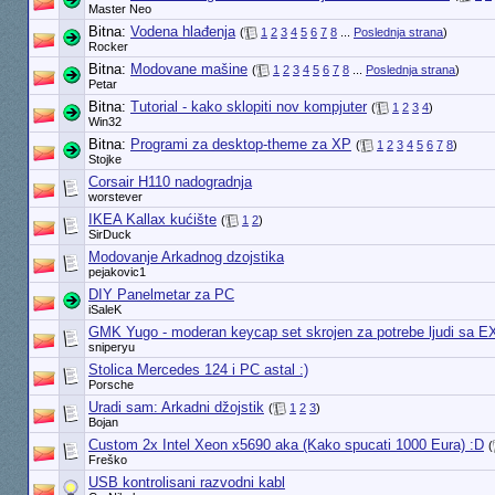
Master Neo
Bitna:
Vodena hlađenja
(
1
2
3
4
5
6
7
8
...
Poslednja strana
)
Rocker
Bitna:
Modovane mašine
(
1
2
3
4
5
6
7
8
...
Poslednja strana
)
Petar
Bitna:
Tutorial - kako sklopiti nov kompjuter
(
1
2
3
4
)
Win32
Bitna:
Programi za desktop-theme za XP
(
1
2
3
4
5
6
7
8
)
Stojke
Corsair H110 nadogradnja
worstever
IKEA Kallax kućište
(
1
2
)
SirDuck
Modovanje Arkadnog dzojstika
pejakovic1
DIY Panelmetar za PC
iSaleK
GMK Yugo - moderan keycap set skrojen za potrebe ljudi sa E
sniperyu
Stolica Mercedes 124 i PC astal :)
Porsche
Uradi sam: Arkadni džojstik
(
1
2
3
)
Bojan
Custom 2x Intel Xeon x5690 aka (Kako spucati 1000 Eura) :D
(
Freško
USB kontrolisani razvodni kabl