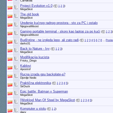
CarNikola
Project Evolution v1.0
(
1
2
3
)
MegaSkot
The old book
MegaSkot
Uređenje kućnog radnog prostora - sto za PC i ostalo
NjegovaWisost
Gaming portable terminal - skoro kao laptop za po kući
(
1
2
3
)
NjegovaWisost
Budžotine - ne izgleda lepo, ali zato radi
(
1
2
3
4
5
6
7
8
...
Posle
darko31
Back to Nature - Ivy
(
1
2
3
)
MegaSkot
Modifikacija kucista
Frisky_Dingo
Kablovi
Apostrof
Rucna izrada gpu backplate-a?
Djordje Nedic
Praktična elektronika
(
1
2
3
4
5
)
SirDuck
Epic battle: Batman v Superman
MegaSkot
[Worklog] Man Of Steel by MegaSkot
(
1
2
3
4
5
)
MegaSkot
Kompjuter u stolu
(
1
2
)
daxy