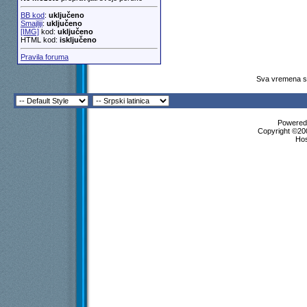
BB kod
:
uključeno
Smajliji
:
uključeno
[IMG]
kod:
uključeno
HTML kod:
isključeno
Pravila foruma
Sva vremena su
Powered 
Copyright ©200
Ho