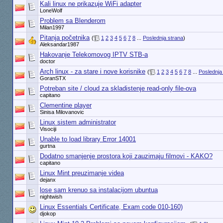
Kali linux ne prikazuje WiFi adapter
LoneWolf
Problem sa Blenderom
Milan1997
Pitanja početnika
(
1
2
3
4
5
6
7
8
...
Poslednja strana
)
Aleksandar1987
Hakovanje Telekomovog IPTV STB-a
doctor
Arch linux - za stare i nove korisnike
(
1
2
3
4
5
6
7
8
...
Poslednja
GoranSTX
Potreban site / cloud za skladistenje read-only file-ova
capitano
Clementine player
Sinisa Milovanovic
Linux sistem administrator
Visociji
Unable to load library Error 14001
gurtna
Dodatno smanjenje prostora koji zauzimaju filmovi - KAKO?
capitano
Linux Mint preuzimanje videa
dejanx
lose sam krenuo sa instalacijom ubuntua
nightwish
Linux Essentials Certificate, Exam code 010-160)
djokop