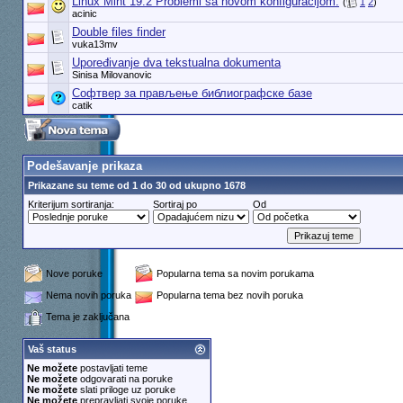
Linux Mint 19.2 Problemi sa novom konfiguracijom.
(
1
2
)
acinic
Double files finder
vuka13mv
Upoređivanje dva tekstualna dokumenta
Sinisa Milovanovic
Софтвер за прављење библиографске базе
catik
Podešavanje prikaza
Prikazane su teme od 1 do 30 od ukupno 1678
Kriterijum sortiranja:
Sortiraj po
Od
Nove poruke
Popularna tema sa novim porukama
Nema novih poruka
Popularna tema bez novih poruka
Tema je zaključana
Vaš status
Ne možete
postavljati teme
Ne možete
odgovarati na poruke
Ne možete
slati priloge uz poruke
Ne možete
prepravljati svoje poruke