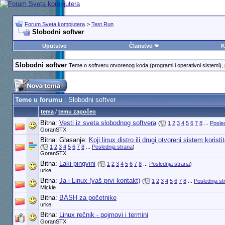
Forum Sveta kompjutera
>
Test Run
Slobodni softver
Uputstvo
Članstvo
K
Slobodni softver
Teme o softveru otvorenog koda (programi i operativni sistemi), p
Teme u forumu
: Slobodni softver
tema
/
temu započeo
Bitna:
Vesti iz sveta slobodnog softvera
(
1
2
3
4
5
6
7
8
...
Posle
GoranSTX
Bitna: Glasanje:
Koji linux distro ili drugi otvoreni sistem koristi
(
1
2
3
4
5
6
7
8
...
Poslednja strana
)
GoranSTX
Bitna:
Laki pingvini
(
1
2
3
4
5
6
7
8
...
Poslednja strana
)
urke
Bitna:
Ja i Linux (vaš prvi kontakt)
(
1
2
3
4
5
6
7
8
...
Poslednja st
Mickie
Bitna:
BASH za početnike
urke
Bitna:
Linux rečnik - pojmovi i termini
GoranSTX