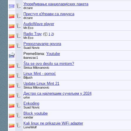
Упоређивање канцеларијских пакета
drzare
Приступ еУправи са линукса
drzare
AudioWave player
Mr.Eco
Radio Tray
(
1
2
)
Mr.Eco
Prepoznavanje govora
Suad Novic
Premeštena:
Youtube
ibanezac1
Šta se ovo desilo sa mintom?
Sinisa Milovanovic
Linux Mint - pomoć
Biljush
Update Linux Mint 21
Sinisa Milovanovic
Дистро са најлепшим сучељем у 2024
urke
Enkoding
Suad Novic
Block youtube
xandar
Kali linux ne prikazuje WiFi adapter
LoneWolf