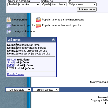
Kriterijum sortiranja:
Sortiraj po
Od
Nove poruke
Popularna tema sa novim porukama
Nema novih poruka
Popularna tema bez novih poruka
Tema je zaključana
Vaš status
Ne možete
postavljati teme
Ne možete
odgovarati na poruke
Ne možete
slati priloge uz poruke
Ne možete
prepravljati svoje poruke
BB kod
:
uključeno
Smajliji
:
uključeno
[IMG]
kod:
uključeno
HTML kod:
isključeno
Pravila foruma
Sva vremena su
Powered 
Copyright ©200
Ho