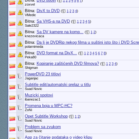
Bitna:
DVD titlovi
(
1
2
3
4
5
6
7
)
zoxvel
Bitna:
DivX to DVD
(
1
2
3
4
)
VMedic
Bitna:
Sa VHS-a na DVD
(
1
2
3
4
5
)
Sale2322
Bitna:
Sa DV kamere na komp...
(
1
2
)
knezevicaca
Bitna:
Da li je DVDRip nekog filma u suštini isto što i DVD Scr
polarnimeda
Bitna:
DVD format na DivX...
(
1
2
3
4
5
6
7
8
)
Peka80
Bitna:
Kopiranje zaštićenih DVD filmova?
(
1
2
3
4
)
Shigman
PowerDVD 23 titlovi
Jaganjac
Subtitle edit/automatski prelaz u titlu
Suad Novic
Muzicki spotovi
ibanezac1
Promena boja u MPC-HC?
ZoNi
Opet Subtitle Workshop
(
1
2
)
Suad Novic
Problem sa zvukom
Suad Novic
App za čitanje podataka o video klipu