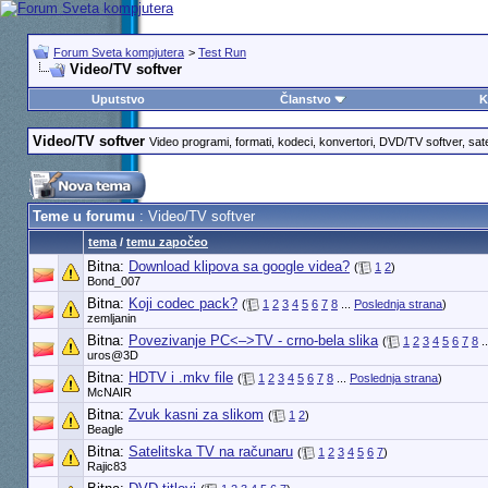
Forum Sveta kompjutera
>
Test Run
Video/TV softver
Uputstvo
Članstvo
K
Video/TV softver
Video programi, formati, kodeci, konvertori, DVD/TV softver, sate
Teme u forumu
: Video/TV softver
tema
/
temu započeo
Bitna:
Download klipova sa google videa?
(
1
2
)
Bond_007
Bitna:
Koji codec pack?
(
1
2
3
4
5
6
7
8
...
Poslednja strana
)
zemljanin
Bitna:
Povezivanje PC<–>TV - crno-bela slika
(
1
2
3
4
5
6
7
8
.
uros@3D
Bitna:
HDTV i .mkv file
(
1
2
3
4
5
6
7
8
...
Poslednja strana
)
McNAIR
Bitna:
Zvuk kasni za slikom
(
1
2
)
Beagle
Bitna:
Satelitska TV na računaru
(
1
2
3
4
5
6
7
)
Rajic83