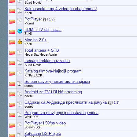
Suad Novic
Kako iseckati mp4 video po chapterima?
ZoNi
PotPlayer
(
1
2
)
Picard
HDMI i TV daljinac...
ZoNi
Mpc-hc 2.0+
ZoNi
Total antena + STB
NeverSayNeverAgain
Isecanje reklama iz videa
Suad Novic
Katalog filmova-Najbolji program
KING JACK
Screen saver у неким апликацијама
sonet
Android za TV i DLNA streaming
bachi
Садржај са Андроида пресликати на рачуна
(
1
2
)
sonet
Program za pravljenje jednostavnog videa
Wolf1996
PotPlayer i 50fps video
Spawn BG
Zatvaane BS Plejera