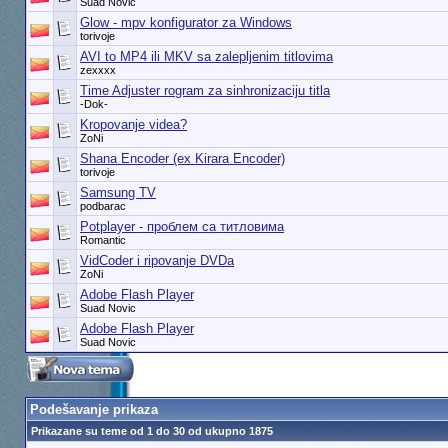
Suad Novic
Glow - mpv konfigurator za Windows
torivoje
AVI to MP4 ili MKV sa zalepljenim titlovima
zexxxx
Time Adjuster rogram za sinhronizaciju titla
-Dok-
Kropovanje videa?
ZoNi
Shana Encoder (ex Kirara Encoder)
torivoje
Samsung TV
podbarac
Potplayer - проблем са титловима
Romantic
VidCoder i ripovanje DVDa
ZoNi
Adobe Flash Player
Suad Novic
Adobe Flash Player
Suad Novic
Podešavanje prikaza
Prikazane su teme od 1 do 30 od ukupno 1875