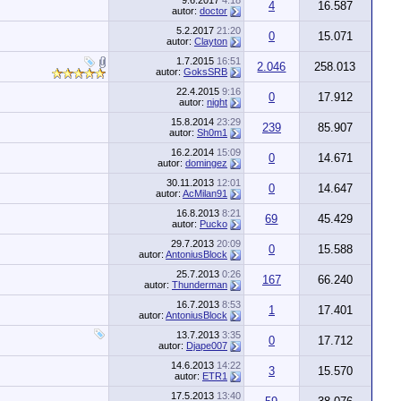
9.6.2017
4:18
4
16.587
autor:
doctor
5.2.2017
21:20
0
15.071
autor:
Clayton
1.7.2015
16:51
2.046
258.013
autor:
GoksSRB
22.4.2015
9:16
0
17.912
autor:
night
15.8.2014
23:29
239
85.907
autor:
Sh0m1
16.2.2014
15:09
0
14.671
autor:
domingez
30.11.2013
12:01
0
14.647
autor:
AcMilan91
16.8.2013
8:21
69
45.429
autor:
Pucko
29.7.2013
20:09
0
15.588
autor:
AntoniusBlock
25.7.2013
0:26
167
66.240
autor:
Thunderman
16.7.2013
8:53
1
17.401
autor:
AntoniusBlock
13.7.2013
3:35
0
17.712
autor:
Djape007
14.6.2013
14:22
3
15.570
autor:
ETR1
17.5.2013
13:40