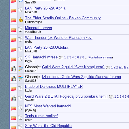
Sasa90
LAN Party 26.-29. Aprila
Miško78
The Elder Scrolls Online - Balkan Community
LjutiNordijac
Minecraft server
veseliburek
War Thunder (ex World of Planes) nikovi
night
LAN Party 25.-28.Oktobra
Miško78
SK Hamachi mreže
(
1
2
3
4
5
6
7
8
...
Poslednja strana
)
B@NE
Glasanje:
Guild Wars 2 guild "Svet Kompjutera"
(
1
2
3
4
5
6
7
Sale013
Glasanje:
Izbor lidera Guild Wars 2 guilda članova foruma
Sale013
Blade of Darkness MULTIPLAYER
ktulu
Guild Wars 2 BETA! Pogledaj prvu poruku u temi!
(
1
2
3
4
5
6
Sale013
NFS Most Wanted hamachi
pajaxsg
Tenis turniri *online*
crots
Star Wars: the Old Republic