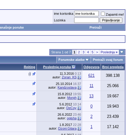
ime korisnika
Zapamti me!
Lozinka
anašnje poruke
Pretraži
Strana 1 od 7
1
2
3
4
5
>
Poslednja
»
Forumske alatke
Pretraži ovaj forum
Rejting
Poslednja poruka
Odgovora
Broj pregleda
11.3.2016
0:13
621
398.138
autor:
Zoran_KS
25.10.2014
16:37
11
25.066
autor:
Kandzoslava
15.8.2012
19:55
13
19.667
autor:
Morph
5.6.2012
10:14
0
19.943
autor:
DeCoy
26.6.2022
23:46
2
23.439
autor:
ogisha
1.8.2017
22:28
1
17.142
autor:
Dzoni Gitara