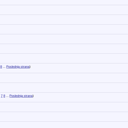
8
...
Poslednja strana
)
7
8
...
Poslednja strana
)