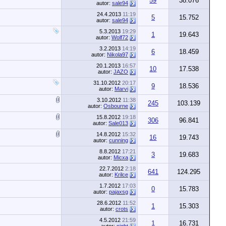
59
38.076
autor:
sale94
24.4.2013
11:19
5
15.752
autor:
sale94
5.3.2013
19:29
1
19.643
autor:
Wolf72
3.2.2013
14:19
6
18.459
autor:
Nikola97
20.1.2013
16:57
10
17.538
autor:
JAZO
31.10.2012
20:17
9
18.536
autor:
Marvi
3.10.2012
11:38
245
103.139
autor:
Osbourne
15.8.2012
19:18
306
96.841
autor:
Sale013
14.8.2012
15:32
16
19.743
autor:
cunning
8.8.2012
17:21
3
19.683
autor:
Micxa
22.7.2012
2:18
641
124.295
autor:
Krilce
1.7.2012
17:03
0
15.783
autor:
pajaxsg
28.6.2012
11:52
1
15.303
autor:
crots
4.5.2012
21:59
1
16.731