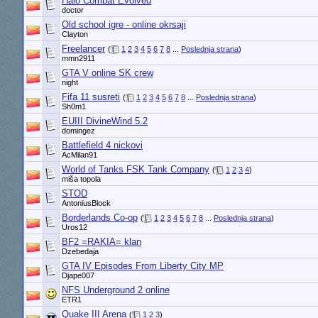
Halo Combat Evolved
doctor
Old school igre - online okrsaji
Clayton
Freelancer
(
1
2
3
4
5
6
7
8
...
Poslednja strana
)
mmn2911
GTA V online SK crew
night
Fifa 11 susreti
(
1
2
3
4
5
6
7
8
...
Poslednja strana
)
Sh0m1
EUIII DivineWind 5.2
domingez
Battlefield 4 nickovi
AcMilan91
World of Tanks FSK Tank Company
(
1
2
3
4
)
miša topola
STOD
AntoniusBlock
Borderlands Co-op
(
1
2
3
4
5
6
7
8
...
Poslednja strana
)
Uros12
BF2 =RAKIA= klan
Dzebedaja
GTA IV Episodes From Liberty City MP
Djape007
NFS Underground 2 online
ETR1
Quake III Arena
(
1
2
3
)