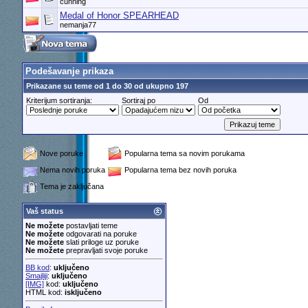
cunning
Medal of Honor SPEARHEAD
nemanja77
Podešavanje prikaza
Prikazane su teme od 1 do 30 od ukupno 197
Kriterijum sortiranja:
Sortiraj po
Od
Nove poruke
Popularna tema sa novim porukama
Nema novih poruka
Popularna tema bez novih poruka
Tema je zaključana
Vaš status
Ne možete
postavljati teme
Ne možete
odgovarati na poruke
Ne možete
slati priloge uz poruke
Ne možete
prepravljati svoje poruke
BB kod
:
uključeno
Smajliji
:
uključeno
[IMG]
kod:
uključeno
HTML kod:
isključeno