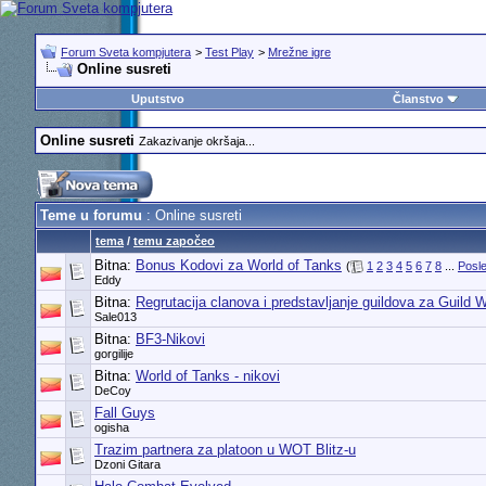
Forum Sveta kompjutera
>
Test Play
>
Mrežne igre
Online susreti
Uputstvo
Članstvo
Online susreti
Zakazivanje okršaja...
Teme u forumu
: Online susreti
tema
/
temu započeo
Bitna:
Bonus Kodovi za World of Tanks
(
1
2
3
4
5
6
7
8
...
Posle
Eddy
Bitna:
Regrutacija clanova i predstavljanje guildova za Guild 
Sale013
Bitna:
BF3-Nikovi
gorgilije
Bitna:
World of Tanks - nikovi
DeCoy
Fall Guys
ogisha
Trazim partnera za platoon u WOT Blitz-u
Dzoni Gitara