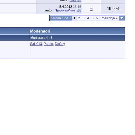
autor:
night
5.4.2012
18:16
6
19.998
autor:
NjegovaWisost
Strana 1 od 7
1
2
3
4
5
>
Poslednja
»
Moderatori
Moderatori : 3
Sale013
,
Patton
,
DeCoy