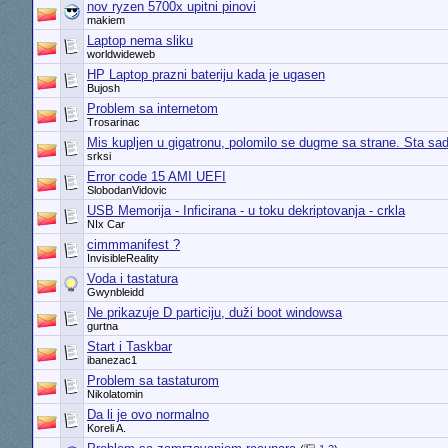
nov ryzen 5700x upitni pinovi
makiem
Laptop nema sliku
worldwideweb
HP Laptop prazni bateriju kada je ugasen
Bujosh
Problem sa internetom
Trosarinac
Mis kupljen u gigatronu, polomilo se dugme sa strane. Sta sa
srksi
Error code 15 AMI UEFI
SlobodanVidovic
USB Memorija - Inficirana - u toku dekriptovanja - crkla
NIx Car
cimmmanifest ?
InvisibleReality
Voda i tastatura
Gwynbleidd
Ne prikazuje D particiju, duži boot windowsa
gurtna
Start i Taskbar
ibanezac1
Problem sa tastaturom
Nikolatomin
Da li je ovo normalno
Koreli A.