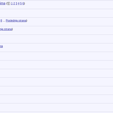
čima
(
1
2
3
4
5
6
)
8
...
Poslednja strana
)
nja strana
)
ma