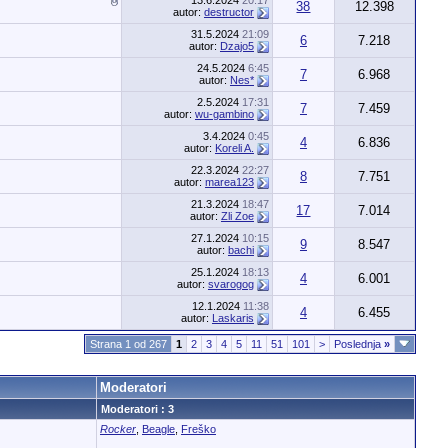
13.6.2024
20:17
38
12.398
autor:
destructor
31.5.2024
21:09
6
7.218
autor:
Dzajo5
24.5.2024
6:45
7
6.968
autor:
Nes*
2.5.2024
17:31
7
7.459
autor:
wu-gambino
3.4.2024
0:45
4
6.836
autor:
Koreli A.
22.3.2024
22:27
8
7.751
autor:
marea123
21.3.2024
18:47
17
7.014
autor:
Zli Zoe
27.1.2024
10:15
9
8.547
autor:
bachi
25.1.2024
18:13
4
6.001
autor:
svarogog
12.1.2024
11:38
4
6.455
autor:
Laskaris
Strana 1 od 267
1
2
3
4
5
11
51
101
>
Poslednja
»
Moderatori
Moderatori : 3
Rocker
,
Beagle
,
Freško