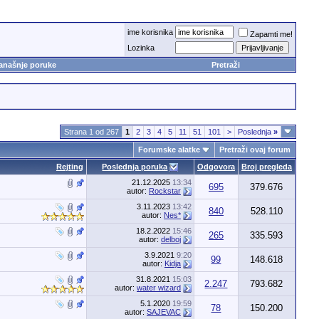
ime korisnika
Zapamti me!
Lozinka
anašnje poruke
Pretraži
Strana 1 od 267
1
2
3
4
5
11
51
101
>
Poslednja
»
Forumske alatke
Pretraži ovaj forum
Rejting
Poslednja poruka
Odgovora
Broj pregleda
21.12.2025
13:34
695
379.676
autor:
Rockstar
3.11.2023
13:42
840
528.110
autor:
Nes*
18.2.2022
15:46
265
335.593
autor:
delboj
3.9.2021
9:20
99
148.618
autor:
Kidja
31.8.2021
15:03
2.247
793.682
autor:
water wizard
5.1.2020
19:59
78
150.200
autor:
SAJEVAC