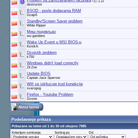
Problem sa zamrzavanjem racunara
(
1
2
)
destructor
BSOD - posle dodavanja RAM
Dzajo5
Standby/Screen Saver problem
White Ripper
Миш подивљао
wu-gambino
Wake Up Event u MSI BIOS-u
Koreli A.
Dzojstik problem
k750
Windows didn't load correctly
Zli Zoe
Update BIOS
Captain Jack Sparrow
Wifi se iskljucuje kod konekcije
svarogog
Firefox - Youtube Problem
Dzonix
Podešavanje prikaza
Prikazane su teme od 1 do 30 od ukupno 7985
Kriterijum sortiranja:
Sortiraj po
Od