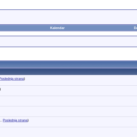
Kalendar
D
Poslednja strana
)
)
..
Poslednja strana
)