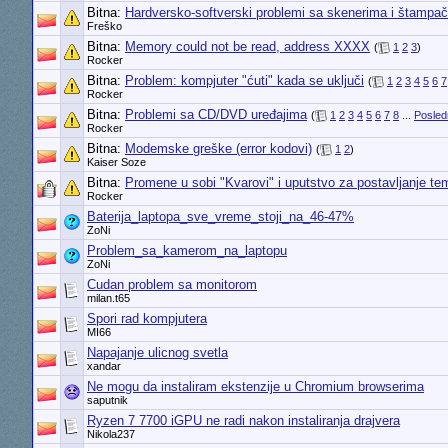
Bitna:
Hardversko-softverski problemi sa skenerima i štampa
Freško
Bitna:
Memory could not be read, address XXXX
(
1
2
3
)
Rocker
Bitna:
Problem: kompjuter "ćuti" kada se uključi
(
1
2
3
4
5
6
7
Rocker
Bitna:
Problemi sa CD/DVD uređajima
(
1
2
3
4
5
6
7
8
...
Posled
Rocker
Bitna:
Modemske greške (error kodovi)
(
1
2
)
Kaiser Soze
Bitna:
Promene u sobi "Kvarovi" i uputstvo za postavljanje te
Rocker
Baterija_laptopa_sve_vreme_stoji_na_46-47%
ZoNi
Problem_sa_kamerom_na_laptopu
ZoNi
Cudan problem sa monitorom
milan.t65
Spori rad kompjutera
MI66
Napajanje ulicnog svetla
xandar
Ne mogu da instaliram ekstenzije u Chromium browserima
saputnik
Ryzen 7 7700 iGPU ne radi nakon instaliranja drajvera
Nikola237