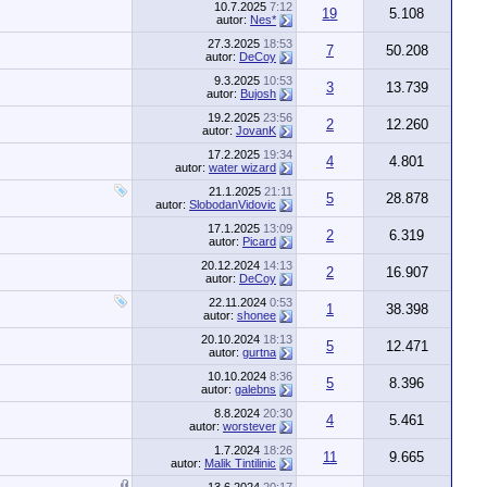
10.7.2025
7:12
19
5.108
autor:
Nes*
27.3.2025
18:53
7
50.208
autor:
DeCoy
9.3.2025
10:53
3
13.739
autor:
Bujosh
19.2.2025
23:56
2
12.260
autor:
JovanK
17.2.2025
19:34
4
4.801
autor:
water wizard
21.1.2025
21:11
5
28.878
autor:
SlobodanVidovic
17.1.2025
13:09
2
6.319
autor:
Picard
20.12.2024
14:13
2
16.907
autor:
DeCoy
22.11.2024
0:53
1
38.398
autor:
shonee
20.10.2024
18:13
5
12.471
autor:
gurtna
10.10.2024
8:36
5
8.396
autor:
galebns
8.8.2024
20:30
4
5.461
autor:
worstever
1.7.2024
18:26
11
9.665
autor:
Malik Tintilinic