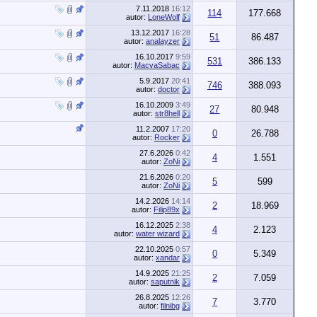
7.11.2018
16:12
114
177.668
autor:
LoneWolf
13.12.2017
16:28
51
86.487
autor:
analayzer
16.10.2017
9:59
531
386.133
autor:
MacvaSabac
5.9.2017
20:41
746
388.093
autor:
doctor
16.10.2009
3:49
27
80.948
autor:
str8hell
11.2.2007
17:20
0
26.788
autor:
Rocker
27.6.2026
0:42
4
1.551
autor:
ZoNi
21.6.2026
0:20
5
599
autor:
ZoNi
14.2.2026
14:14
2
18.969
autor:
Filip89x
16.12.2025
2:38
4
2.123
autor:
water wizard
22.10.2025
0:57
0
5.349
autor:
xandar
14.9.2025
21:25
2
7.059
autor:
saputnik
26.8.2025
12:26
7
3.770
autor:
filnibg