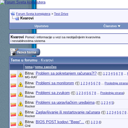
Forum Sveta kompjutera
>
Test Drive
Kvarovi
Uputstvo
Članstvo
Kvarovi
Pomoć i informacije u vezi sa neobjašnjivim kvarovima
i nestabilnostima sistema
Teme u forumu
: Kvarovi
tema
/
temu započeo
Bitna:
Problem sa pokretanjem računara?!?
(
1
2
3
4
5
6
7
8
...
MG-RAY
Bitna:
Problemi sa monitorom
(
1
2
3
4
5
6
7
8
...
Poslednja strana
Rocker
Bitna:
Problemi sa zvukom
(
1
2
3
4
5
6
7
8
...
Poslednja strana
)
Rocker
Bitna:
Problemi sa upravljačkim uređajima
(
1
2
3
4
5
)
Rocker
Bitna:
Zaglavljivanje ili restartovanje računara
(
1
2
3
4
5
6
7
8
.
Rocker
Bitna:
BIOS POST kodovi "Beep"...
(
1
2
3
4
)
Ghil