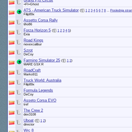
Grand Pro Circuit
=FI=Ghost
ATS - American Truck Simulator
(
1
2
3
4
5
6
7
8
...
Poslednja stra
Filip89x
Assetto Corsa Rally
tiho86
Forza Horizon 5
(
1
2
3
4
5
)
Exia
Road Kings
nexexcalibur
Szrot
DeCoy
Farming Simulator 25
(
1
2
)
MARE GSX R
RoadCraft
Marko911
Truck World: Australia
Filip89x
Formula Legends
DeCoy
Asseto Corsa EVO
tref
The Crew 2
dex3108
Uboat
(
1
2
)
director
Wrc 8