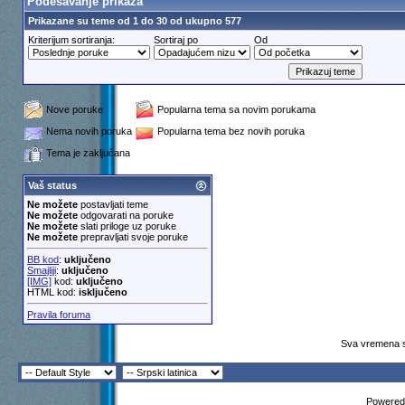
Podešavanje prikaza
Prikazane su teme od 1 do 30 od ukupno 577
Kriterijum sortiranja:
Sortiraj po
Od
Nove poruke
Popularna tema sa novim porukama
Nema novih poruka
Popularna tema bez novih poruka
Tema je zaključana
Vaš status
Ne možete
postavljati teme
Ne možete
odgovarati na poruke
Ne možete
slati priloge uz poruke
Ne možete
prepravljati svoje poruke
BB kod
:
uključeno
Smajliji
:
uključeno
[IMG]
kod:
uključeno
HTML kod:
isključeno
Pravila foruma
Sva vremena s
Powered 