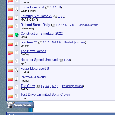
Љуша
Forza Horizon 4
(
1
2
3
4
5
)
White Ripper
Farming Simulator 22
(
1
2
3
)
MARE GSX R
Richard Burns Rally
(
1
2
3
4
5
6
7
8
...
Poslednja strana
)
mitrovskiigi
Construction Simulator 2022
tobra
Spintires™
(
1
2
3
4
5
6
7
8
...
Poslednja strana
)
soneje
The Brew Barons
DeCoy
Need for Speed Unbound
(
1
2
3
)
sp01
Forza Motorsport 8
Љуша
Retrowave World
Acanen
The Crew
(
1
2
3
4
5
6
7
8
...
Poslednja strana
)
JAZO
Test Drive Unlimited Solar Crown
Exia