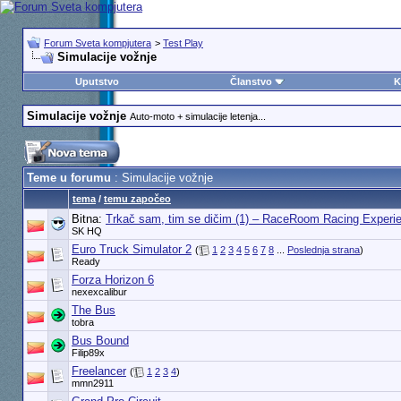
Forum Sveta kompjutera
>
Test Play
Simulacije vožnje
Uputstvo
Članstvo
K
Simulacije vožnje
Auto-moto + simulacije letenja...
Teme u forumu
: Simulacije vožnje
tema
/
temu započeo
Bitna:
Trkač sam, tim se dičim (1) – RaceRoom Racing Experi
SK HQ
Euro Truck Simulator 2
(
1
2
3
4
5
6
7
8
...
Poslednja strana
)
Ready
Forza Horizon 6
nexexcalibur
The Bus
tobra
Bus Bound
Filip89x
Freelancer
(
1
2
3
4
)
mmn2911