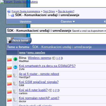
Forum Sveta kompjutera
>
Test Drive
>
Šta da kupim?
ŠDK - Komunikacioni uređaji i umrežavanje
Uputstvo
Članstvo
K
ŠDK - Komunikacioni uređaji i umrežavanje
Saveti u vezi sa kupovino
Teme u forumu
: ŠDK - Komunikacioni uređaji i umrežavanje
tema
/
temu započeo
Bitna:
Wireless oprema
(
1
2
3
)
MadMan
Koji.smartwatch.za.decu.sa.GSM&GPS?
ZoNi
4g wi fi router - remote reboot
Hard2geT
Koji GSM pojačivač signala?
Gibli
Koji wi-fi ruter kupiti?
(
1
2
3
)
carloss
Koji normalan ruter/AP uzeti?
doctor