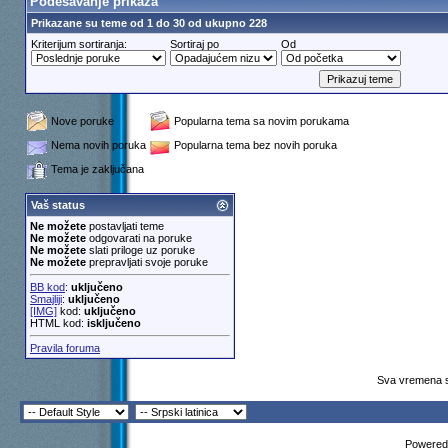
Podešavanje prikaza
Prikazane su teme od 1 do 30 od ukupno 228
Kriterijum sortiranja:
Sortiraj po
Od
Nove poruke
Popularna tema sa novim porukama
Nema novih poruka
Popularna tema bez novih poruka
Tema je zaključana
Vaš status
Ne možete
postavljati teme
Ne možete
odgovarati na poruke
Ne možete
slati priloge uz poruke
Ne možete
prepravljati svoje poruke
BB kod
:
uključeno
Smajliji
:
uključeno
[IMG]
kod:
uključeno
HTML kod:
isključeno
Pravila foruma
Sva vremena s
Powered 