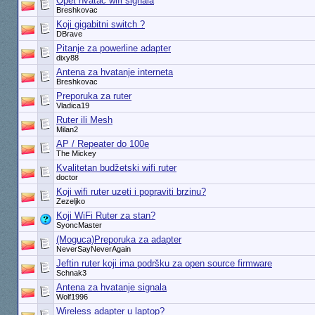
Opet hvatač wifi signala
Breshkovac
Koji gigabitni switch ?
DBrave
Pitanje za powerline adapter
dixy88
Antena za hvatanje interneta
Breshkovac
Preporuka za ruter
Vladica19
Ruter ili Mesh
Milan2
AP / Repeater do 100e
The Mickey
Kvalitetan budžetski wifi ruter
doctor
Koji wifi ruter uzeti i popraviti brzinu?
Zezeljko
Koji WiFi Ruter za stan?
SyoncMaster
(Moguca)Preporuka za adapter
NeverSayNeverAgain
Jeftin ruter koji ima podršku za open source firmware
Schnak3
Antena za hvatanje signala
Wolf1996
Wireless adapter u laptop?