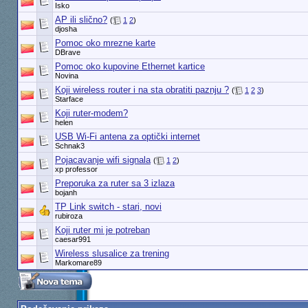
Isko
AP ili slično?
(
1
2
)
djosha
Pomoc oko mrezne karte
DBrave
Pomoc oko kupovine Ethernet kartice
Novina
Koji wireless router i na sta obratiti paznju ?
(
1
2
3
)
Starface
Koji ruter-modem?
helen
USB Wi-Fi antena za optički internet
Schnak3
Pojacavanje wifi signala
(
1
2
)
xp professor
Preporuka za ruter sa 3 izlaza
bojanh
TP Link switch - stari, novi
rubiroza
Koji ruter mi je potreban
caesar991
Wireless slusalice za trening
Markomare89