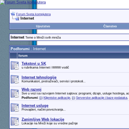
Forum Sveta kompjutera
Internet
Uputstvo
Članstvo
Internet
Teme o Mreži svih mreža
Podforumi
: Internet
forum
Tekstovi u SK
u rubrikama Internet i WWW vodič
Internet tehnologije
Komunikatori, pretraživači, servisi i protokoli...
Web razvoj
Sve u vezi sa razvojem Internet sajtova: programi, dizajn, usluge hostinga, adm
Podforumi
:
Klijentske aplikacije
,
Serverske aplikacije i baze podataka
,
Internet usluge
Provajderi, načini povezivanja...
Zanimljive Web lokacije
Lokacije na Mreži koje su vredne pažnje