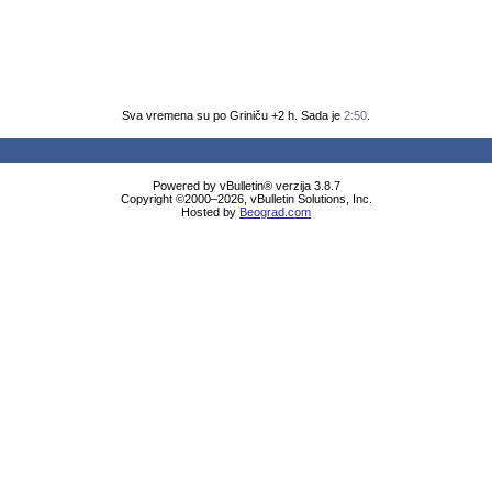
Sva vremena su po Griniču +2 h. Sada je
2:50
.
Powered by vBulletin® verzija 3.8.7
Copyright ©2000–2026, vBulletin Solutions, Inc.
Hosted by
Beograd.com