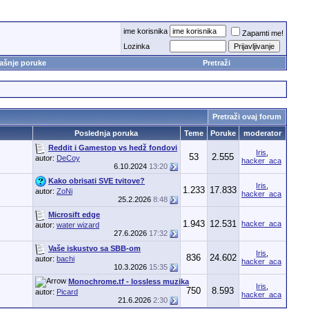
ime korisnika
Zapamti me!
Lozinka
ašnje poruke
Pretraži
Pretraži ovaj forum
Poslednja poruka
Teme
Poruke
moderator
Reddit i Gamestop vs hedž fondovi
Iris
,
53
2.555
autor:
DeCoy
hacker_aca
6.10.2024
13:20
Kako obrisati SVE tvitove?
Iris
,
1.233
17.833
autor:
ZoNi
hacker_aca
25.2.2026
8:48
Microsift edge
1.943
12.531
hacker_aca
autor:
water wizard
27.6.2026
17:32
Vaše iskustvo sa SBB-om
Iris
,
836
24.602
autor:
bachi
hacker_aca
10.3.2026
15:35
Monochrome.tf - lossless muzika
Iris
,
750
8.593
autor:
Picard
hacker_aca
21.6.2026
2:30