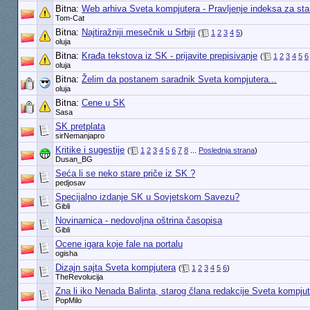
Bitna:
Web arhiva Sveta kompjutera - Pravljenje indeksa za sta
Tom-Cat
Bitna:
Najtiražniji mesečnik u Srbiji
(
1
2
3
4
5
)
oluja
Bitna:
Krađa tekstova iz SK - prijavite prepisivanje
(
1
2
3
4
5
6
oluja
Bitna:
Želim da postanem saradnik Sveta kompjutera...
oluja
Bitna:
Cene u SK
Sasa
SK pretplata
sirNemanjapro
Kritike i sugestije
(
1
2
3
4
5
6
7
8
...
Poslednja strana
)
Dusan_BG
Seća li se neko stare priče iz SK ?
pedjosav
Specijalno izdanje SK u Sovjetskom Savezu?
Gibli
Novinarnica - nedovoljna oštrina časopisa
Gibli
Ocene igara koje fale na portalu
ogisha
Dizajn sajta Sveta kompjutera
(
1
2
3
4
5
6
)
TheRevolucija
Zna li iko Nenada Balinta, starog člana redakcije Sveta kompjut
PopMilo