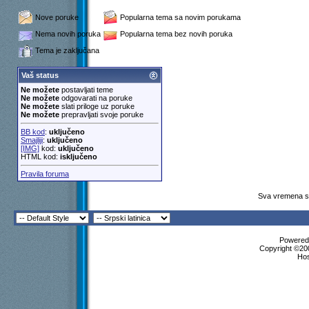
Nove poruke
Popularna tema sa novim porukama
Nema novih poruka
Popularna tema bez novih poruka
Tema je zaključana
Vaš status
Ne možete
postavljati teme
Ne možete
odgovarati na poruke
Ne možete
slati priloge uz poruke
Ne možete
prepravljati svoje poruke
BB kod
:
uključeno
Smajliji
:
uključeno
[IMG]
kod:
uključeno
HTML kod:
isključeno
Pravila foruma
Sva vremena su
Powered 
Copyright ©200
Ho