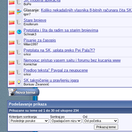
SK mobilna aplikacija
BoPe
Glasanje:
Koliko nekadašnjih vlasnika 8-bitnih računara čita S
igor7
Stare brojeve
Ensiferum
Pretplata i šta da radim sa starim brojevima
Schnak3
Pisanje za časopis
Milan1997
Pretplata na SK, uplata preko Pej Pala?!?
srksi
Nemoguc pristup vasem sajtu i forumu bez kucanja www
Komichar
Predlog teksta" Paypal za neupucene
srksi
SK takmičenje u pravljenju igara
Borisav Živanović
Podešavanje prikaza
Prikazane su teme od 1 do 30 od ukupno 234
Kriterijum sortiranja:
Sortiraj po
Od