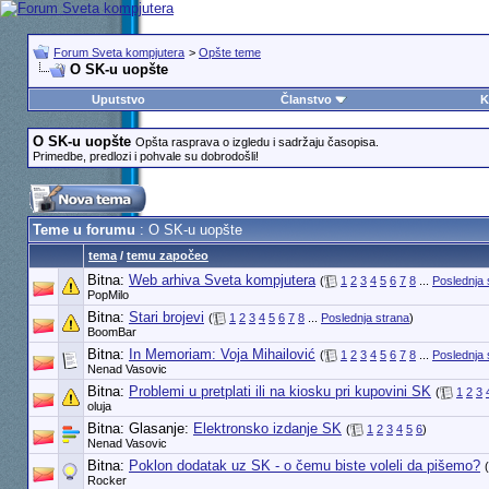
Forum Sveta kompjutera
>
Opšte teme
O SK-u uopšte
Uputstvo
Članstvo
K
O SK-u uopšte
Opšta rasprava o izgledu i sadržaju časopisa.
Primedbe, predlozi i pohvale su dobrodošli!
Teme u forumu
: O SK-u uopšte
tema
/
temu započeo
Bitna:
Web arhiva Sveta kompjutera
(
1
2
3
4
5
6
7
8
...
Poslednja 
PopMilo
Bitna:
Stari brojevi
(
1
2
3
4
5
6
7
8
...
Poslednja strana
)
BoomBar
Bitna:
In Memoriam: Voja Mihailović
(
1
2
3
4
5
6
7
8
...
Poslednja 
Nenad Vasovic
Bitna:
Problemi u pretplati ili na kiosku pri kupovini SK
(
1
2
3
oluja
Bitna: Glasanje:
Elektronsko izdanje SK
(
1
2
3
4
5
6
)
Nenad Vasovic
Bitna:
Poklon dodatak uz SK - o čemu biste voleli da pišemo?
(
Rocker