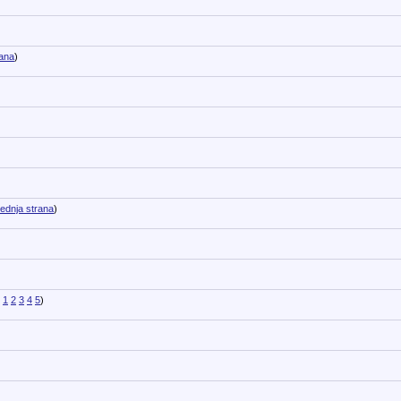
rana
)
ednja strana
)
1
2
3
4
5
)