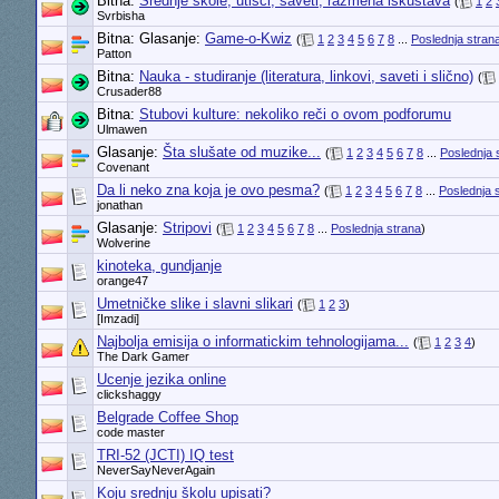
Bitna:
Srednje škole, utisci, saveti, razmena iskustava
(
1
2
Svrbisha
Bitna: Glasanje:
Game-o-Kwiz
(
1
2
3
4
5
6
7
8
...
Poslednja stran
Patton
Bitna:
Nauka - studiranje (literatura, linkovi, saveti i slično)
(
Crusader88
Bitna:
Stubovi kulture: nekoliko reči o ovom podforumu
Ulmawen
Glasanje:
Šta slušate od muzike...
(
1
2
3
4
5
6
7
8
...
Poslednja 
Covenant
Da li neko zna koja je ovo pesma?
(
1
2
3
4
5
6
7
8
...
Poslednja 
jonathan
Glasanje:
Stripovi
(
1
2
3
4
5
6
7
8
...
Poslednja strana
)
Wolverine
kinoteka, gundjanje
orange47
Umetničke slike i slavni slikari
(
1
2
3
)
[Imzadi]
Najbolja emisija o informatickim tehnologijama...
(
1
2
3
4
)
The Dark Gamer
Ucenje jezika online
clickshaggy
Belgrade Coffee Shop
code master
TRI-52 (JCTI) IQ test
NeverSayNeverAgain
Koju srednju školu upisati?