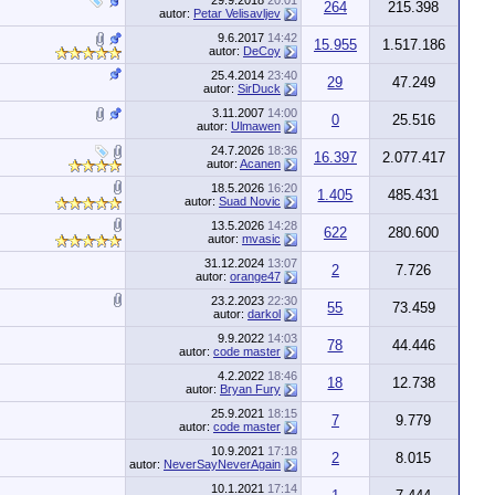
29.9.2018
20:01
264
215.398
autor:
Petar Velisavljev
9.6.2017
14:42
15.955
1.517.186
autor:
DeCoy
25.4.2014
23:40
29
47.249
autor:
SirDuck
3.11.2007
14:00
0
25.516
autor:
Ulmawen
24.7.2026
18:36
16.397
2.077.417
autor:
Acanen
18.5.2026
16:20
1.405
485.431
autor:
Suad Novic
13.5.2026
14:28
622
280.600
autor:
mvasic
31.12.2024
13:07
2
7.726
autor:
orange47
23.2.2023
22:30
55
73.459
autor:
darkol
9.9.2022
14:03
78
44.446
autor:
code master
4.2.2022
18:46
18
12.738
autor:
Bryan Fury
25.9.2021
18:15
7
9.779
autor:
code master
10.9.2021
17:18
2
8.015
autor:
NeverSayNeverAgain
10.1.2021
17:14