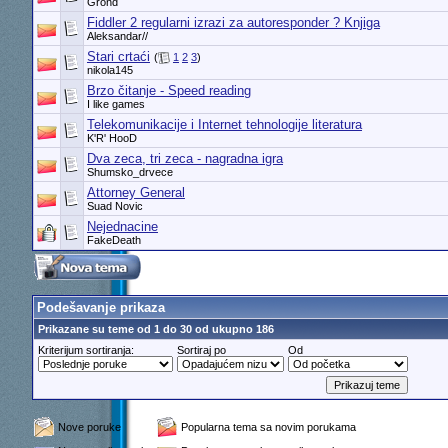
Grond
Fiddler 2 regularni izrazi za autoresponder ? Knjiga
Aleksandar//
Stari crtaći
(
1
2
3
)
nikola145
Brzo čitanje - Speed reading
I like games
Telekomunikacije i Internet tehnologije literatura
K'R' HooD
Dva zeca, tri zeca - nagradna igra
Shumsko_drvece
Attorney General
Suad Novic
Nejednacine
FakeDeath
Podešavanje prikaza
Prikazane su teme od 1 do 30 od ukupno 186
Kriterijum sortiranja:
Sortiraj po
Od
Nove poruke
Popularna tema sa novim porukama