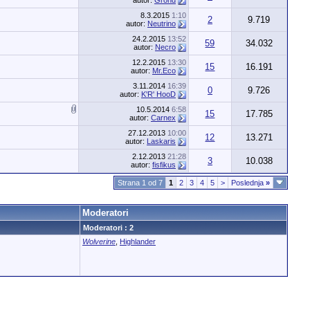
autor:
Grond
8.3.2015
1:10
2
9.719
autor:
Neutrino
24.2.2015
13:52
59
34.032
autor:
Necro
12.2.2015
13:30
15
16.191
autor:
Mr.Eco
3.11.2014
16:39
0
9.726
autor:
K'R' HooD
10.5.2014
6:58
15
17.785
autor:
Carnex
27.12.2013
10:00
12
13.271
autor:
Laskaris
2.12.2013
21:28
3
10.038
autor:
fisfikus
Strana 1 od 7
1
2
3
4
5
>
Poslednja
»
Moderatori
Moderatori : 2
Wolverine
,
Highlander