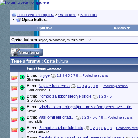
Forum Sveta kompjutera
>
Ostale teme
>
Brbljaonica
Opšta kultura
Uputstvo
Članstvo
Opšta kultura
Knjige, školovanje, muzika, film, TV...
Teme u forumu
: Opšta kultura
tema
/
temu započeo
Bitna:
Knjige
(
1
2
3
4
5
6
7
8
...
Poslednja strana
)
Shlaymara
Bitna:
Najave koncerata
(
1
2
3
4
5
6
7
8
...
Poslednja strana
)
DonCorleone91
Bitna:
Pomoć za izbor srednje škole
(
1
2
3
4
5
)
GrofSuboticki
Bitna:
Izložbe slika, fotografija... pozorišne predstave... itd.
Simke
Bitna:
Vaši omiljeni citati...
(
1
2
3
4
5
6
7
8
...
Poslednja strana
)
mad_skillz
Bitna:
Pomoć za izbor fakulteta
(
1
2
3
4
5
6
7
8
...
Poslednja stra
6am3 Fana71c