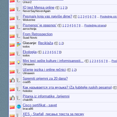
Urker2
IQ test Mensa online
(
1
2
3
)
NeverSayNeverAgain
Pesma/e koja vas najviše dirne?
(
1
2
3
4
5
6
7
8
...
Poslednja st
Wolverine
Pismenos' je opasnos'
(
1
2
3
4
5
6
7
8
...
Poslednja strana
)
aerochivija
From Retrospection
Suad Novic
Glasanje:
Reciklaža
(
1
2
)
todos
Ekologija
(
1
2
3
4
5
6
7
8
)
todos
Mini test opšte kulture i informisanosti...
(
1
2
3
4
5
6
7
8
...
Posl
Ulmawen
Učenje jezika i online rečnici
(
1
2
)
Ulmawen
Spremiti prijemni za 20 dana?
coa95
Как называется эта музыка? (Za ljubitelje ruskih pesama)
(
holodoc
Pitanja iz informatike ./prijemni
chaki95
Cisco sertifikat - savet
braca86
XES - Starfall, писање текста за песму