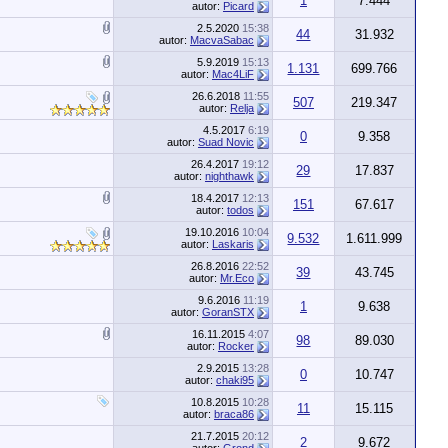
1
7.444
autor:
Picard
2.5.2020
15:38
44
31.932
autor:
MacvaSabac
5.9.2019
15:13
1.131
699.766
autor:
Mac4LiF
26.6.2018
11:55
507
219.347
autor:
Relja
4.5.2017
6:19
0
9.358
autor:
Suad Novic
26.4.2017
19:12
29
17.837
autor:
nighthawk
18.4.2017
12:13
151
67.617
autor:
todos
19.10.2016
10:04
9.532
1.611.999
autor:
Laskaris
26.8.2016
22:52
39
43.745
autor:
Mr.Eco
9.6.2016
11:19
1
9.638
autor:
GoranSTX
16.11.2015
4:07
98
89.030
autor:
Rocker
2.9.2015
13:28
0
10.747
autor:
chaki95
10.8.2015
10:28
11
15.115
autor:
braca86
21.7.2015
20:12
2
9.672