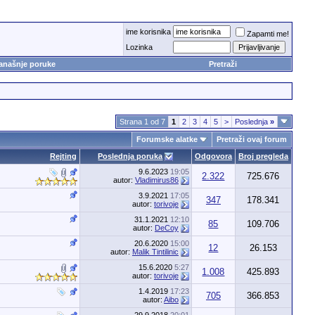
ime korisnika
Zapamti me!
Lozinka
anašnje poruke
Pretraži
Strana 1 od 7
1
2
3
4
5
>
Poslednja
»
Forumske alatke
Pretraži ovaj forum
Rejting
Poslednja poruka
Odgovora
Broj pregleda
9.6.2023
19:05
2.322
725.676
autor:
Vladimirus86
3.9.2021
17:05
347
178.341
autor:
torivoje
31.1.2021
12:10
85
109.706
autor:
DeCoy
20.6.2020
15:00
12
26.153
autor:
Malik Tintilinic
15.6.2020
5:27
1.008
425.893
autor:
torivoje
1.4.2019
17:23
705
366.853
autor:
Aibo