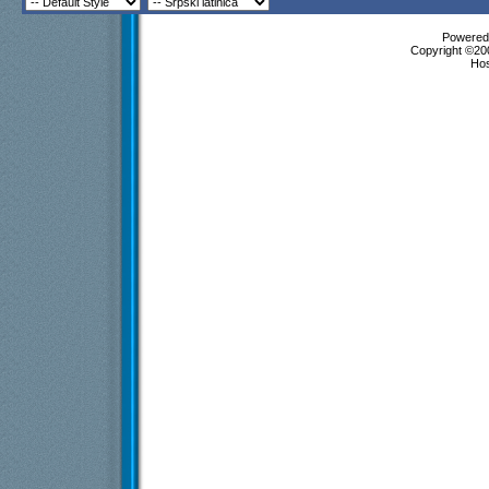
Powered 
Copyright ©200
Ho