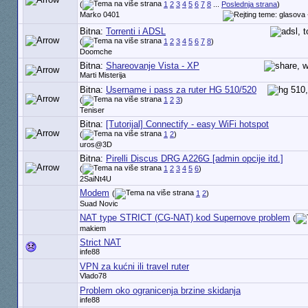
(
1
2
3
4
5
6
7
8
...
Poslednja strana
)
Marko 0401
Bitna:
Torrenti i ADSL
(
1
2
3
4
5
6
7
8
)
Doomche
Bitna:
Shareovanje Vista - XP
Marti Misterija
Bitna:
Username i pass za ruter HG 510/520
(
1
2
3
)
Teniser
Bitna:
[Tutorijal] Connectify - easy WiFi hotspot
(
1
2
)
uros@3D
Bitna:
Pirelli Discus DRG A226G [admin opcije itd.]
(
1
2
3
4
5
6
)
2SaiNt4U
Modem
(
1
2
)
Suad Novic
NAT type STRICT (CG-NAT) kod Supernove problem
(
makiem
Strict NAT
infe88
VPN za kućni ili travel ruter
Vlado78
Problem oko ogranicenja brzine skidanja
infe88