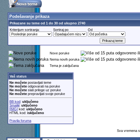
Podešavanje prikaza
Prikazane su teme od 1 do 30 od ukupno 2740
Kriterijum sortiranja:
Sortiraj po
Od
Nove poruke
Nema novih poruka
Tema je zaključana
Vaš status
Ne možete
postavljati teme
Ne možete
odgovarati na poruke
Ne možete
slati priloge uz poruke
Ne možete
prepravljati svoje poruke
BB kod
:
uključeno
Smajliji
:
uključeno
[IMG]
kod:
uključeno
HTML kod:
isključeno
Pravila foruma
Sva vremena su