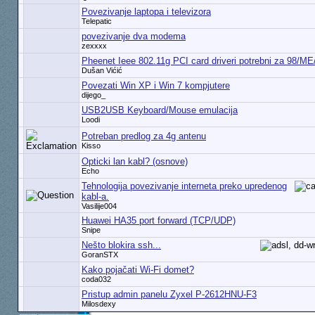
Povezivanje laptopa i televizora
Telepatic
povezivanje dva modema
zexxxx
Pheenet Ieee 802.11g PCI card driveri potrebni za 98/M
Dušan Vićić
Povezati Win XP i Win 7 kompjutere
dijego_
USB2USB Keyboard/Mouse emulacija
Loodi
Potreban predlog za 4g antenu
Kisso
Opticki lan kabl? (osnove)
Echo
Tehnologija povezivanje interneta preko upredenog
kabl-a.
Vasilije004
Huawei HA35 port forward (TCP/UDP)
Snipe
Nešto blokira ssh...
GoranSTX
Kako pojačati Wi-Fi domet?
coda032
Pristup admin panelu Zyxel P-2612HNU-F3
Milosdexy