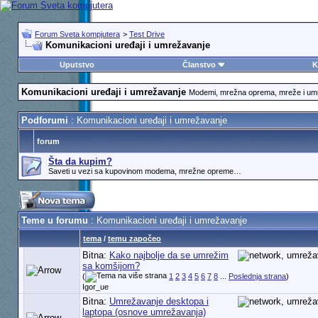
Forum Sveta kompjutera
>
Test Drive
Komunikacioni uređaji i umrežavanje
Uputstvo
Članstvo
K
Komunikacioni uređaji i umrežavanje
Modemi, mrežna oprema, mreže i u
Podforumi
: Komunikacioni uređaji i umrežavanje
forum
Šta da kupim?
Saveti u vezi sa kupovinom modema, mrežne opreme…
Teme u forumu
: Komunikacioni uređaji i umrežavanje
tema
/
temu započeo
Bitna:
Kako najbolje da se umrežim
sa komšijom?
(
1
2
3
4
5
6
7
8
...
Poslednja strana
)
Igor_ue
Bitna:
Umrežavanje desktopa i
laptopa (osnove umrežavanja)