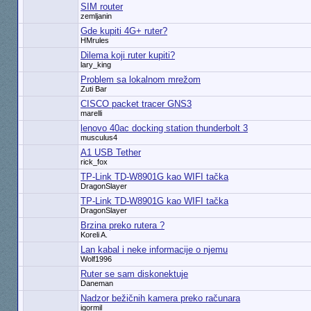
SIM router
zemljanin
Gde kupiti 4G+ ruter?
HMrules
Dilema koji ruter kupiti?
lary_king
Problem sa lokalnom mrežom
Zuti Bar
CISCO packet tracer GNS3
marelli
lenovo 40ac docking station thunderbolt 3
musculus4
A1 USB Tether
rick_fox
TP-Link TD-W8901G kao WIFI tačka
DragonSlayer
TP-Link TD-W8901G kao WIFI tačka
DragonSlayer
Brzina preko rutera ?
Koreli A.
Lan kabal i neke informacije o njemu
Wolf1996
Ruter se sam diskonektuje
Daneman
Nadzor bežičnih kamera preko računara
igormil