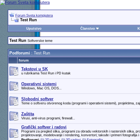
Forum Sveta kompjutera
Test Run
Uputstvo
Članstvo
K
Test Run
Softverske teme
Podforumi
: Test Run
forum
Tekstovi u SK
u rubrikama Test Run i PD kutak
Operativni sistemi
Windows, Mac OS, DOS...
Slobodni softver
Teme o softveru otvorenog koda (programi i operativni sistemi), projektima, zaje
Zaštita
Virusi, anti-virus programi, firewall...
Grafički softver i radovi
Programi za pregled slika, programi za obradu vektorskih i rasterskih slika, p
projektovanje, modelovanje i rendering, konvertori; takođe i primeri fotografija 
Podforumi
:
2D radovi
,
3D radovi
,
Fotografija