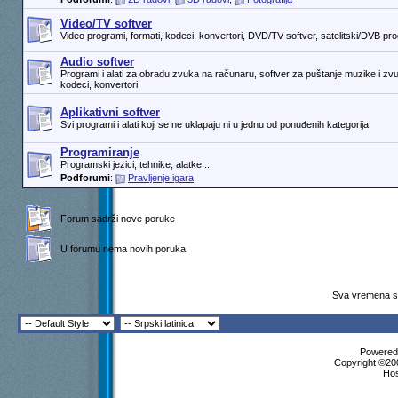
Video/TV softver
Video programi, formati, kodeci, konvertori, DVD/TV softver, satelitski/DVB prog
Audio softver
Programi i alati za obradu zvuka na računaru, softver za puštanje muzike i zv
kodeci, konvertori
Aplikativni softver
Svi programi i alati koji se ne uklapaju ni u jednu od ponuđenih kategorija
Programiranje
Programski jezici, tehnike, alatke...
Podforumi
:
Pravljenje igara
Forum sadrži nove poruke
U forumu nema novih poruka
Sva vremena su
Powered 
Copyright ©200
Ho