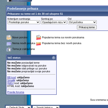
Podešavanje prikaza
Prikazane su teme od 1 do 30 od ukupno 51
Kriterijum sortiranja:
Sortiraj po
Od
Nove poruke
Popularna tema sa novim porukama
Nema novih poruka
Popularna tema bez novih poruka
Tema je zaključana
Vaš status
Ne možete
postavljati teme
Ne možete
odgovarati na poruke
Ne možete
slati priloge uz poruke
Ne možete
prepravljati svoje poruke
BB kod
:
uključeno
Smajliji
:
uključeno
[IMG]
kod:
uključeno
HTML kod:
isključeno
Pravila foruma
Sva vremena su