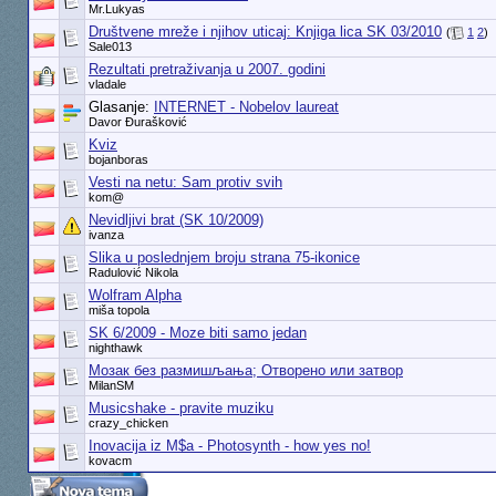
Mr.Lukyas
Društvene mreže i njihov uticaj: Knjiga lica SK 03/2010
(
1
2
)
Sale013
Rezultati pretraživanja u 2007. godini
vladale
Glasanje:
INTERNET - Nobelov laureat
Davor Đurašković
Kviz
bojanboras
Vesti na netu: Sam protiv svih
kom@
Nevidljivi brat (SK 10/2009)
ivanza
Slika u poslednjem broju strana 75-ikonice
Radulović Nikola
Wolfram Alpha
miša topola
SK 6/2009 - Moze biti samo jedan
nighthawk
Мозак без размишљања; Отворено или затвор
MilanSM
Musicshake - pravite muziku
crazy_chicken
Inovacija iz M$a - Photosynth - how yes no!
kovacm