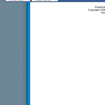
Powered 
Copyright ©200
Ho