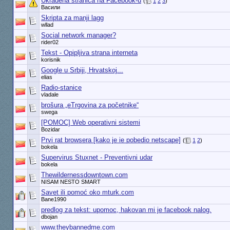
Ukradena stranica na Facebook-u
(
1
2
3
)
Васили
Skripta za manji lagg
wllad
Social network manager?
rider02
Tekst - Opipljiva strana interneta
korisnik
Google u Srbiji, Hrvatskoj...
elias
Radio-stanice
vladale
brošura „eTrgovina za početnike“
swega
[POMOC] Web operativni sistemi
Bozidar
Prvi rat browsera [kako je ie pobedio netscape]
(
1
2
)
bokela
Supervirus Stuxnet - Preventivni udar
bokela
Thewildernessdowntown.com
NISAM NESTO SMART
Savet ili pomoć oko mturk.com
Bane1990
predlog za tekst: upomoc, hakovan mi je facebook nalog.
dbojan
www.theybannedme.com