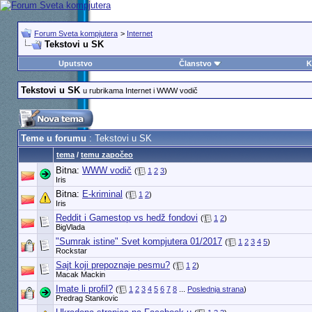
Forum Sveta kompjutera
>
Internet
Tekstovi u SK
Uputstvo
Članstvo
K
Tekstovi u SK
u rubrikama Internet i WWW vodič
Teme u forumu
: Tekstovi u SK
tema
/
temu započeo
Bitna:
WWW vodič
(
1
2
3
)
Iris
Bitna:
E-kriminal
(
1
2
)
Iris
Reddit i Gamestop vs hedž fondovi
(
1
2
)
BigVlada
"Sumrak istine" Svet kompjutera 01/2017
(
1
2
3
4
5
)
Rockstar
Sajt koji prepoznaje pesmu?
(
1
2
)
Macak Mackin
Imate li profil?
(
1
2
3
4
5
6
7
8
...
Poslednja strana
)
Predrag Stankovic