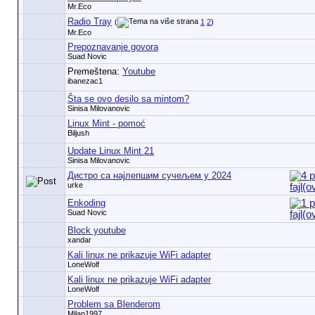
Mr.Eco
Radio Tray
(
1
2
)
Mr.Eco
Prepoznavanje govora
Suad Novic
Premeštena:
Youtube
ibanezac1
Šta se ovo desilo sa mintom?
Sinisa Milovanovic
Linux Mint - pomoć
Biljush
Update Linux Mint 21
Sinisa Milovanovic
Дистро са најлепшим сучељем у 2024
urke
Enkoding
Suad Novic
Block youtube
xandar
Kali linux ne prikazuje WiFi adapter
LoneWolf
Kali linux ne prikazuje WiFi adapter
LoneWolf
Problem sa Blenderom
Milan1997