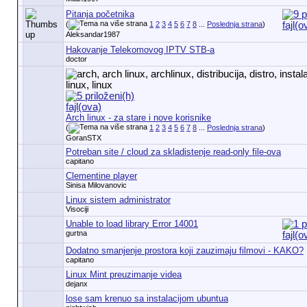
Pitanja početnika
(
1
2
3
4
5
6
7
8
...
Poslednja strana
)
Aleksandar1987
Hakovanje Telekomovog IPTV STB-a
doctor
Arch linux - za stare i nove korisnike
(
1
2
3
4
5
6
7
8
...
Poslednja strana
)
GoranSTX
Potreban site / cloud za skladistenje read-only file-ova
capitano
Clementine player
Sinisa Milovanovic
Linux sistem administrator
Visociji
Unable to load library Error 14001
gurtna
Dodatno smanjenje prostora koji zauzimaju filmovi - KAKO?
capitano
Linux Mint preuzimanje videa
dejanx
lose sam krenuo sa instalacijom ubuntua