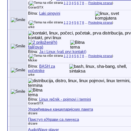
(
1
2
3
4
5
6
7
8
...
Poslednja strana
)
GoranSTX
Bitna:
Laki pingvini
(
1
2
3
4
5
6
7
8
...
Poslednja strana
)
urke
Bitna:
Ja i Linux (vaš prvi kontakt)
(
1
2
3
4
5
6
7
8
...
Poslednja strana
)
Mickie
Bitna:
BASH za
početnike
urke
Bitna:
Linux rečnik - pojmovi i termini
GoranSTX
Упоређивање канцеларијских пакета
drzare
Приступ еУправи са линукса
drzare
AudioWave player