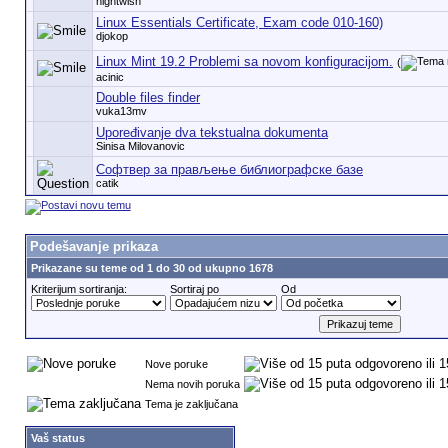
nightwish
Linux Essentials Certificate, Exam code 010-160)
djokop
Linux Mint 19.2 Problemi sa novom konfiguracijom.
(
acinic
Double files finder
vuka13mv
Upoređivanje dva tekstualna dokumenta
Sinisa Milovanovic
Софтвер за прављење библиографске базе
catik
Podešavanje prikaza
Prikazane su teme od 1 do 30 od ukupno 1678
Kriterijum sortiranja:
Sortiraj po
Od
Nove poruke
Nema novih poruka
Tema je zaključana
Vaš status