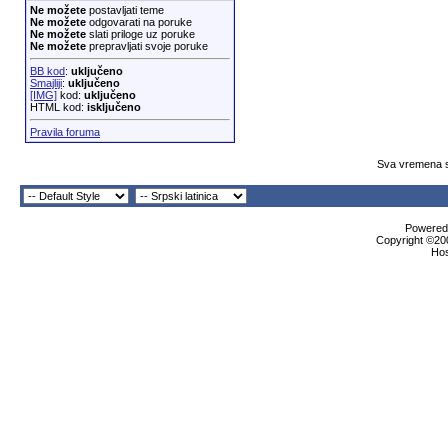
Ne možete
postavljati teme
Ne možete
odgovarati na poruke
Ne možete
slati priloge uz poruke
Ne možete
prepravljati svoje poruke
BB kod
:
uključeno
Smajliji
:
uključeno
[IMG]
kod:
uključeno
HTML kod:
isključeno
Pravila foruma
Sva vremena s
Powered 
Copyright ©200
Ho