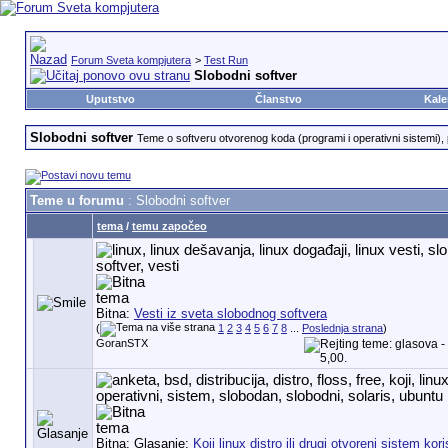
Forum Sveta kompjutera
>
Test Run
Slobodni softver
Uputstvo
Članstvo
Kale
Slobodni softver
Teme o softveru otvorenog koda (programi i operativni sistemi), p
Teme u forumu
: Slobodni softver
tema
/
temu započeo
Bitna:
Vesti iz sveta slobodnog softvera
(
1
2
3
4
5
6
7
8
...
Poslednja strana
)
GoranSTX
Bitna: Glasanje:
Koji linux distro ili drugi otvoreni sistem kori