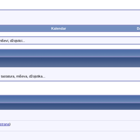
Kalendar
D
ševi, džojstici...
tastatura, miševa, džojstika...
strana
)