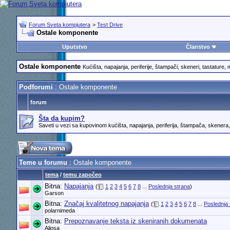
Forum Sveta kompjutera
>
Test Drive
Ostale komponente
Uputstvo
Članstvo
Ostale komponente
Kućišta, napajanja, periferije, štampači, skeneri, tastature, mi
Podforumi
: Ostale komponente
forum
Šta da kupim?
Saveti u vezi sa kupovinom kućišta, napajanja, periferija, štampača, skenera, 
Teme u forumu
: Ostale komponente
tema
/
temu započeo
Bitna:
Napajanja
(
1
2
3
4
5
6
7
8
...
Poslednja strana
)
Garson
Bitna:
Značaj kvalitetnog napajanja
(
1
2
3
4
5
6
7
8
...
Poslednja 
polarnimeda
Bitna:
Prepoznavanje teksta iz skeniranih dokumenata
Aljosa