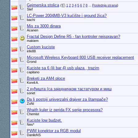
Gejmerska stolica
(
1
2
3
4
5
6
7
8
...
Poslednja strana
)
Stef
LC-Power 2004MB-V3 kućište i ground žica?
bachi
Mis za 3000 dinara
Acanen
Fractal Design Define R5 - fan kontroler neispravan?
makiem
Custom kuciste
infe88
Microsoft Wireless Keyboard 800 USB receiver replacement
Grond
Kuciste sa 6 (ili bar 4) usb ulaza , trazim
capitano
Breketi za AM4 ploce
Koreli A.
2 кућишта (са заједничком тастатуром и миш
sonet
Da li postoji univerzalni drajver za štampače?
ZoNi
Wraith kuler iz perida FX serije procesora?
Chemist
Kuciste low budzet.
Nes*
PWM konektor za RGB modul
DaniloNS