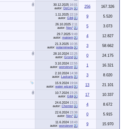
30.12.2025
16:01
256
167.326
autor:
DeCoy
1.11.2025
22:19
9
5.520
autor:
Gibli
26.10.2025
2:11
5
3.073
autor:
Nes*
29.7.2025
9:49
4
12.827
autor:
makiem
21.3.2025
10:35
3
58.662
autor:
polarnimeda
28.10.2024
22:25
0
24.175
autor:
Grond
3.10.2024
22:55
1
16.321
autor:
worstever
2.10.2024
14:38
3
8.020
autor:
Laskaris
15.9.2024
19:04
13
21.101
autor:
water wizard
10.7.2024
23:25
17
10.337
autor:
Gibli
24.6.2024
13:21
4
8.672
autor:
Chemist
22.6.2024
23:38
0
5.915
autor:
Nes*
11.6.2024
18:43
9
15.970
autor:
worstever