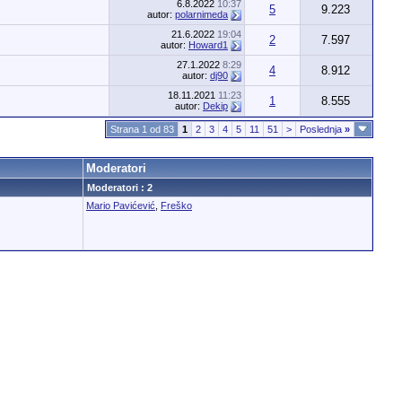
6.8.2022
10:37
5
9.223
autor:
polarnimeda
21.6.2022
19:04
2
7.597
autor:
Howard1
27.1.2022
8:29
4
8.912
autor:
dj90
18.11.2021
11:23
1
8.555
autor:
Dekip
Strana 1 od 83
1
2
3
4
5
11
51
>
Poslednja
»
Moderatori
Moderatori : 2
Mario Pavićević
,
Freško