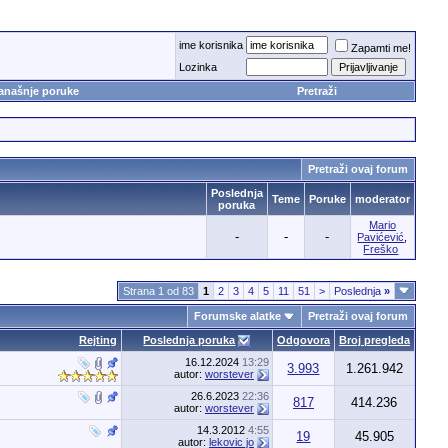
ime korisnika
Zapamti me!
Lozinka
anašnje poruke
Pretraži
Pretraži ovaj forum
Poslednja
Teme
Poruke
moderator
poruka
Mario
-
-
-
Pavićević
,
Freško
Strana 1 od 83
1
2
3
4
5
11
51
>
Poslednja
»
Forumske alatke
Pretraži ovaj forum
Rejting
Poslednja poruka
Odgovora
Broj pregleda
16.12.2024
13:29
3.993
1.261.942
autor:
worstever
26.6.2023
22:36
817
414.236
autor:
worstever
14.3.2012
4:55
19
45.905
autor:
lekovic jo