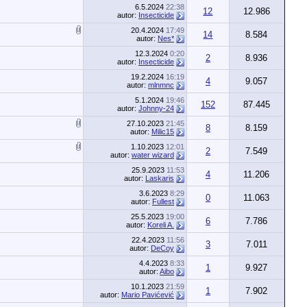
6.5.2024
22:38
12
12.986
autor:
Insecticide
20.4.2024
17:49
14
8.584
autor:
Nes*
12.3.2024
0:20
2
8.936
autor:
Insecticide
19.2.2024
16:19
4
9.057
autor:
mlnmnc
5.1.2024
19:46
152
87.445
autor:
Johnny-24
27.10.2023
21:45
8
8.159
autor:
Milic15
1.10.2023
12:01
2
7.549
autor:
water wizard
25.9.2023
11:53
4
11.206
autor:
Laskaris
3.6.2023
8:29
0
11.063
autor:
Fullest
25.5.2023
19:00
6
7.786
autor:
Koreli A.
22.4.2023
11:56
3
7.011
autor:
DeCoy
4.4.2023
8:33
1
9.927
autor:
Aibo
10.1.2023
21:59
1
7.902
autor:
Mario Pavićević