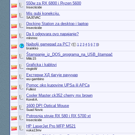
550w za RX 6800 i Ryzen 5600
Insecticide
Mis gubi konekciju.
SAJEVAC
Docking Station za desktop i laptop
Insecticide
Da li odgovara ovo napajanje?
mlnmnc
Najbolji gamepad za PC?
(
1
2
3
4
5
6
7
8
)
brankko
Štampanje_iz_DOS_programa_na_USB_štampač
Milic15
Graficka i kablovi
ringloW
Eкстерни ХД багује рачунар
wu-gambino
Pomoc oko kupovine UPSa ili APCa
Fullest
Cooler Master ck352 cherry mx brown
Koreli A.
1600 DPI Optical Mouse
Suad Novic
Potrosnja struje RX 580 i RX 5700 xt
Insecticide
HP LaserJet Pro MFP M521
vuka13mv