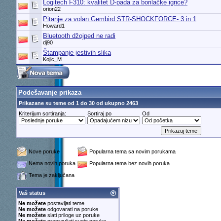
Logitech F310: kvalitet D-pada za borilačke igrice?
orion22
Pitanje za volan Gembird STR-SHOCKFORCE- 3 in 1
Howard1
Bluetooth džojped ne radi
dj90
Štampanje jestivih slika
Kojic_M
Podešavanje prikaza
Prikazane su teme od 1 do 30 od ukupno 2463
Kriterijum sortiranja:
Sortiraj po
Od
Nove poruke
Popularna tema sa novim porukama
Nema novih poruka
Popularna tema bez novih poruka
Tema je zaključana
Vaš status
Ne možete
postavljati teme
Ne možete
odgovarati na poruke
Ne možete
slati priloge uz poruke