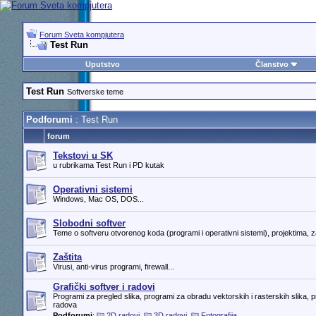
Forum Sveta kompjutera
Test Run
Uputstvo
Članstvo
Test Run
Softverske teme
Podforumi
: Test Run
forum
Tekstovi u SK
u rubrikama Test Run i PD kutak
Operativni sistemi
Windows, Mac OS, DOS...
Slobodni softver
Teme o softveru otvorenog koda (programi i operativni sistemi), projektima, za
Zaštita
Virusi, anti-virus programi, firewall...
Grafički softver i radovi
Programi za pregled slika, programi za obradu vektorskih i rasterskih slika, pr
radova
Podforumi
:
2D radovi
,
3D radovi
,
Fotografija