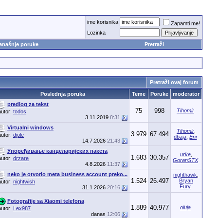
ime korisnika
Zapamti me!
Lozinka
anašnje poruke
Pretraži
Pretraži ovaj forum
Poslednja poruka
Teme
Poruke
moderator
predlog za tekst
75
998
Tihomir
autor:
todos
3.11.2019
8:31
Virtualni windows
Tihomir
,
3.979
67.494
autor:
djole
dbaja
,
Eni
14.7.2026
21:43
Упоређивање канцеларијских пакета
urke
,
1.683
30.357
autor:
drzare
GoranSTX
4.8.2026
11:37
neko je otvorio meta business account preko...
nighthawk
,
1.524
26.497
Bryan
autor:
nightwish
Fury
31.1.2026
20:16
Fotografije sa Xiaomi telefona
1.889
40.977
oluja
autor:
Lex987
danas
12:06