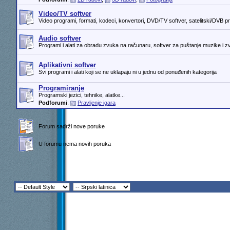
Video/TV softver
Video programi, formati, kodeci, konvertori, DVD/TV softver, satelitski/DVB pr
Audio softver
Programi i alati za obradu zvuka na računaru, softver za puštanje muzike i z
Aplikativni softver
Svi programi i alati koji se ne uklapaju ni u jednu od ponuđenih kategorija
Programiranje
Programski jezici, tehnike, alatke...
Podforumi
:
Pravljenje igara
Forum sadrži nove poruke
U forumu nema novih poruka