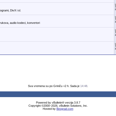
ogrami, DivX i sl.
vukova, audio kodeci, konvertori
Sva vremena su po Griniču +2 h. Sada je
14:48
.
Powered by vBulletin® verzija 3.8.7
Copyright ©2000–2026, vBulletin Solutions, Inc.
Hosted by
Beograd.com