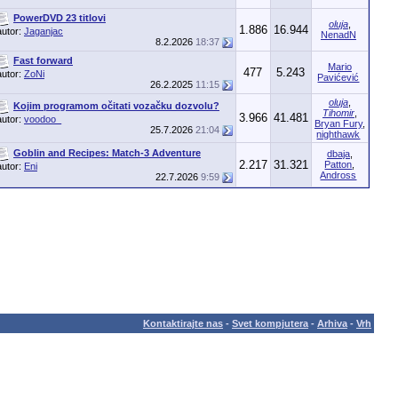
PowerDVD 23 titlovi
oluja
,
1.886
16.944
autor:
Jaganjac
NenadN
8.2.2026
18:37
Fast forward
Mario
477
5.243
autor:
ZoNi
Pavićević
26.2.2025
11:15
oluja
,
Kojim programom očitati vozačku dozvolu?
Tihomir
,
3.966
41.481
autor:
voodoo_
Bryan Fury
,
25.7.2026
21:04
nighthawk
Goblin and Recipes: Match-3 Adventure
dbaja
,
2.217
31.321
Patton
,
autor:
Eni
Andross
22.7.2026
9:59
Kontaktirajte nas
-
Svet kompjutera
-
Arhiva
-
Vrh