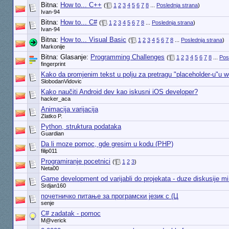
Bitna:
How to... C++
(
1
2
3
4
5
6
7
8
...
Poslednja strana
)
Ivan-94
Bitna:
How to... C#
(
1
2
3
4
5
6
7
8
...
Poslednja strana
)
Ivan-94
Bitna:
How to... Visual Basic
(
1
2
3
4
5
6
7
8
...
Poslednja strana
)
Markonije
Bitna: Glasanje:
Programming Challenges
(
1
2
3
4
5
6
7
8
...
Pos
fingerprint
Kako da promjenim tekst u polju za pretragu "placeholder-u"u 
SlobodanVidovic
Kako naučiti Android dev kao iskusni iOS developer?
hacker_aca
Animacija varijacija
Zlatko P.
Python, struktura podataka
Guardian
Da li moze pomoc, gde gresim u kodu (PHP)
filip011
Programiranje pocetnici
(
1
2
3
)
Neta00
Game development od varijabli do projekata - duze diskusije mi
Srdjan160
почетничко питање за програмски језик c (Ц
senje
C# zadatak - pomoc
M@verick