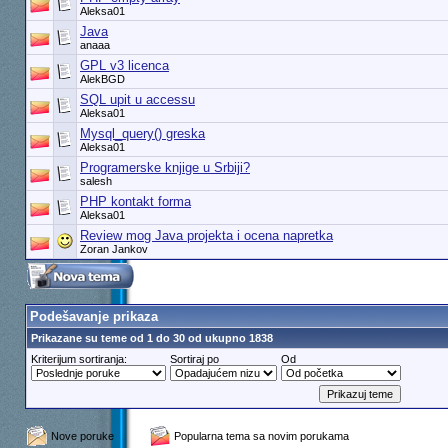
Aleksa01
Java
anaaa
GPL v3 licenca
AlekBGD
SQL upit u accessu
Aleksa01
Mysql_query() greska
Aleksa01
Programerske knjige u Srbiji?
salesh
PHP kontakt forma
Aleksa01
Review mog Java projekta i ocena napretka
Zoran Jankov
Podešavanje prikaza
Prikazane su teme od 1 do 30 od ukupno 1838
Kriterijum sortiranja:
Sortiraj po
Od
Nove poruke
Popularna tema sa novim porukama