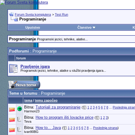
Forum Sveta kompjutera
>
Test Run
Programiranje
Uputstvo
Članstvo
K
Programiranje
Programski jezici, tehnike, alatke...
Podforumi
: Programiranje
forum
Pravljenje igara
Programski jezici, tehnike, alatke u službi pravljenja igara...
Teme u forumu
: Programiranje
tema
/
temu započeo
Bitna:
Tutorijali za programiranje
(
1
2
3
4
5
6
7
8
...
Poslednja stra
Harmon23
Bitna:
How to program iliti lovacke price
(
1
2
3
)
Teva
Bitna:
How to... Java
(
1
2
3
4
5
6
7
8
...
Poslednja strana
)
ivan90BG