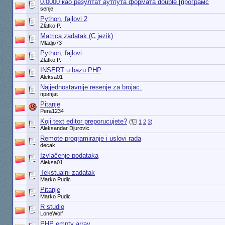
0.0000 као резултат аутпута формата double [програмс
senje
Python, fajlovi 2
Zlatko P.
Matrica zadatak (C jezik)
Mladjo73
Python, fajlovi
Zlatko P.
INSERT u bazu PHP
Aleksa01
Najjednostavnije resenje za brojac.
припjat
Pitanje
Pera1234
Koji text editor preporucujete?
(
1
2
3
)
Aleksandar Djurovic
Remote programiranje i uslovi rada
decak
Izvlačenje podataka
Aleksa01
Tekstualni zadatak
Marko Pudic
Pitanje
Marko Pudic
R studio
LoneWolf
PHP empty array