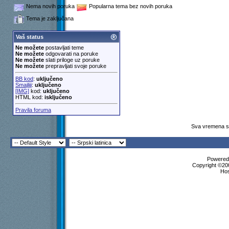
Nema novih poruka
Popularna tema bez novih poruka
Tema je zaključana
Vaš status
Ne možete
postavljati teme
Ne možete
odgovarati na poruke
Ne možete
slati priloge uz poruke
Ne možete
prepravljati svoje poruke
BB kod
:
uključeno
Smajliji
:
uključeno
[IMG]
kod:
uključeno
HTML kod:
isključeno
Pravila foruma
Sva vremena su
Powered 
Copyright ©200
Ho