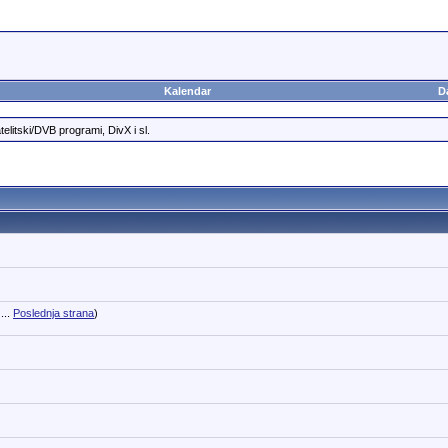
Kalendar
D
elitski/DVB programi, DivX i sl.
...
Poslednja strana
)