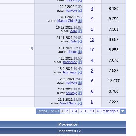
autor:
DeCoy
22.2.2022
7:30
4
8.189
autor:
torivoje
31.1.2022
1:55
9
8.256
autor:
MasterChief2
19.12.2021
16:07
2
7.361
autor:
ZoNi
24.11.2021
20:06
13
8.652
autor:
ZoNi
3.11.2021
22:33
10
8.858
autor:
doctor
7.10.2021
18:50
4
7.676
autor:
podbarac
18.9.2021
10:40
2
7.522
autor:
Romantic
26.5.2021
7:46
6
12.977
autor:
torivoje
22.1.2021
18:02
6
8.708
autor:
torivoje
21.1.2021
13:08
0
7.222
autor:
Suad Novic
Strana 1 od 63
1
2
3
4
5
11
51
>
Poslednja
»
Moderatori
Moderatori : 2