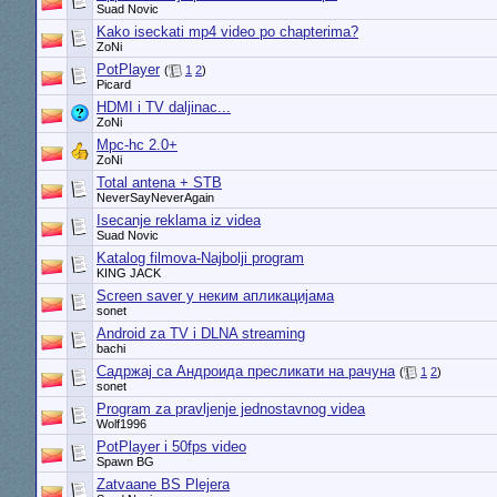
Suad Novic
Kako iseckati mp4 video po chapterima?
ZoNi
PotPlayer
(
1
2
)
Picard
HDMI i TV daljinac...
ZoNi
Mpc-hc 2.0+
ZoNi
Total antena + STB
NeverSayNeverAgain
Isecanje reklama iz videa
Suad Novic
Katalog filmova-Najbolji program
KING JACK
Screen saver у неким апликацијама
sonet
Android za TV i DLNA streaming
bachi
Садржај са Андроида пресликати на рачуна
(
1
2
)
sonet
Program za pravljenje jednostavnog videa
Wolf1996
PotPlayer i 50fps video
Spawn BG
Zatvaane BS Plejera