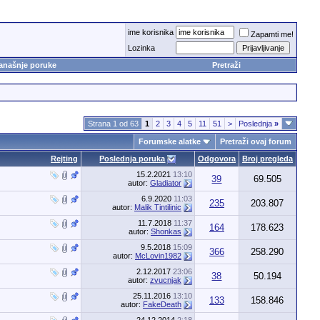
ime korisnika
Zapamti me!
Lozinka
anašnje poruke
Pretraži
Strana 1 od 63
1
2
3
4
5
11
51
>
Poslednja
»
Forumske alatke
Pretraži ovaj forum
Rejting
Poslednja poruka
Odgovora
Broj pregleda
15.2.2021
13:10
39
69.505
autor:
Gladiator
6.9.2020
11:03
235
203.807
autor:
Malik Tintilinic
11.7.2018
11:37
164
178.623
autor:
Shonkas
9.5.2018
15:09
366
258.290
autor:
McLovin1982
2.12.2017
23:06
38
50.194
autor:
zvucnjak
25.11.2016
13:10
133
158.846
autor:
FakeDeath