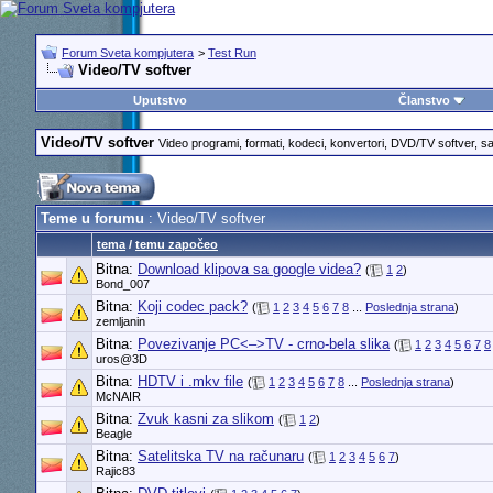
Forum Sveta kompjutera
>
Test Run
Video/TV softver
Uputstvo
Članstvo
Video/TV softver
Video programi, formati, kodeci, konvertori, DVD/TV softver, sat
Teme u forumu
: Video/TV softver
tema
/
temu započeo
Bitna:
Download klipova sa google videa?
(
1
2
)
Bond_007
Bitna:
Koji codec pack?
(
1
2
3
4
5
6
7
8
...
Poslednja strana
)
zemljanin
Bitna:
Povezivanje PC<–>TV - crno-bela slika
(
1
2
3
4
5
6
7
8
uros@3D
Bitna:
HDTV i .mkv file
(
1
2
3
4
5
6
7
8
...
Poslednja strana
)
McNAIR
Bitna:
Zvuk kasni za slikom
(
1
2
)
Beagle
Bitna:
Satelitska TV na računaru
(
1
2
3
4
5
6
7
)
Rajic83