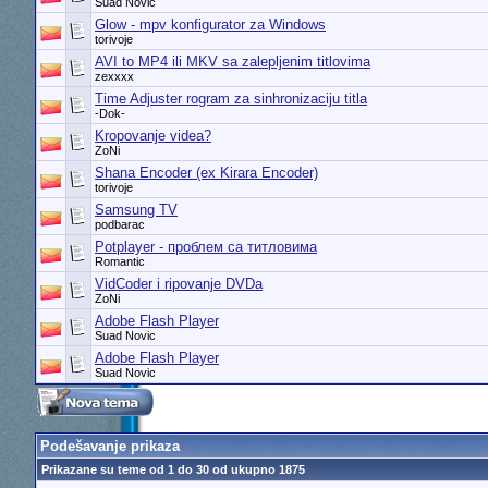
Suad Novic
Glow - mpv konfigurator za Windows
torivoje
AVI to MP4 ili MKV sa zalepljenim titlovima
zexxxx
Time Adjuster rogram za sinhronizaciju titla
-Dok-
Kropovanje videa?
ZoNi
Shana Encoder (ex Kirara Encoder)
torivoje
Samsung TV
podbarac
Potplayer - проблем са титловима
Romantic
VidCoder i ripovanje DVDa
ZoNi
Adobe Flash Player
Suad Novic
Adobe Flash Player
Suad Novic
Podešavanje prikaza
Prikazane su teme od 1 do 30 od ukupno 1875