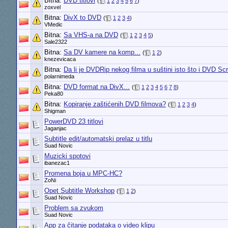
Bitna:
DVD titlovi
(
1
2
3
4
5
6
7
)
zoxvel
Bitna:
DivX to DVD
(
1
2
3
4
)
VMedic
Bitna:
Sa VHS-a na DVD
(
1
2
3
4
5
)
Sale2322
Bitna:
Sa DV kamere na komp...
(
1
2
)
knezevicaca
Bitna:
Da li je DVDRip nekog filma u suštini isto što i DVD Sc
polarnimeda
Bitna:
DVD format na DivX...
(
1
2
3
4
5
6
7
8
)
Peka80
Bitna:
Kopiranje zaštićenih DVD filmova?
(
1
2
3
4
)
Shigman
PowerDVD 23 titlovi
Jaganjac
Subtitle edit/automatski prelaz u titlu
Suad Novic
Muzicki spotovi
ibanezac1
Promena boja u MPC-HC?
ZoNi
Opet Subtitle Workshop
(
1
2
)
Suad Novic
Problem sa zvukom
Suad Novic
App za čitanje podataka o video klipu