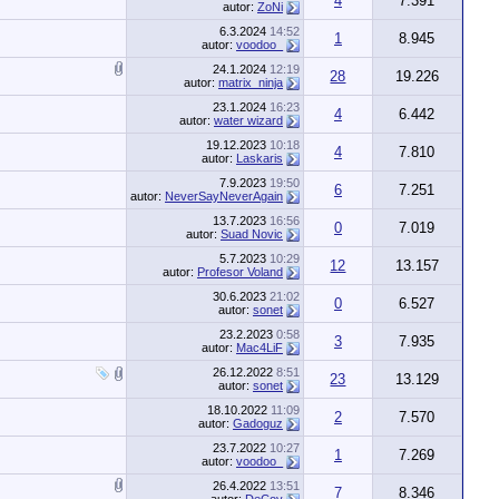
4
7.391
autor:
ZoNi
6.3.2024
14:52
1
8.945
autor:
voodoo_
24.1.2024
12:19
28
19.226
autor:
matrix_ninja
23.1.2024
16:23
4
6.442
autor:
water wizard
19.12.2023
10:18
4
7.810
autor:
Laskaris
7.9.2023
19:50
6
7.251
autor:
NeverSayNeverAgain
13.7.2023
16:56
0
7.019
autor:
Suad Novic
5.7.2023
10:29
12
13.157
autor:
Profesor Voland
30.6.2023
21:02
0
6.527
autor:
sonet
23.2.2023
0:58
3
7.935
autor:
Mac4LiF
26.12.2022
8:51
23
13.129
autor:
sonet
18.10.2022
11:09
2
7.570
autor:
Gadoguz
23.7.2022
10:27
1
7.269
autor:
voodoo_
26.4.2022
13:51
7
8.346