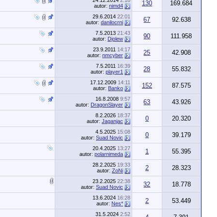
24.12.2014
2:18
130
169.684
autor:
nimd4
29.6.2014
22:01
67
92.638
autor:
danilocrni
7.5.2013
21:43
90
111.958
autor:
Djolew
23.9.2011
14:17
25
42.908
autor:
nmcyber
7.5.2011
16:39
28
55.832
autor:
player1
17.12.2009
14:11
152
87.575
autor:
Banko
16.8.2008
9:57
63
43.926
autor:
DragonSlayer
8.2.2026
18:37
0
20.320
autor:
Jaganjac
4.5.2025
15:08
0
39.179
autor:
Suad Novic
20.4.2025
13:27
1
55.395
autor:
polarnimeda
28.2.2025
19:33
2
28.323
autor:
ZoNi
23.2.2025
22:38
32
18.778
autor:
Suad Novic
13.6.2024
16:28
2
53.449
autor:
Nes*
31.5.2024
2:52