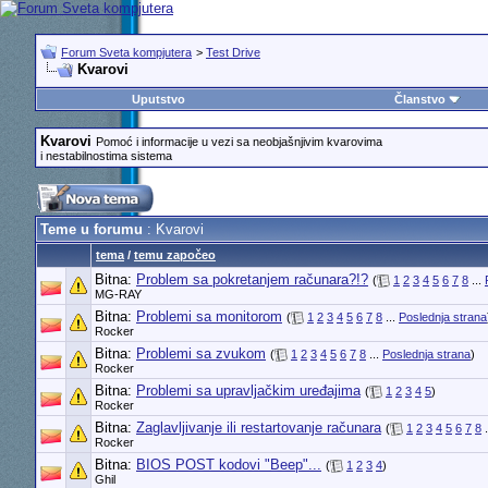
Forum Sveta kompjutera
>
Test Drive
Kvarovi
Uputstvo
Članstvo
Kvarovi
Pomoć i informacije u vezi sa neobjašnjivim kvarovima
i nestabilnostima sistema
Teme u forumu
: Kvarovi
tema
/
temu započeo
Bitna:
Problem sa pokretanjem računara?!?
(
1
2
3
4
5
6
7
8
...
MG-RAY
Bitna:
Problemi sa monitorom
(
1
2
3
4
5
6
7
8
...
Poslednja strana
Rocker
Bitna:
Problemi sa zvukom
(
1
2
3
4
5
6
7
8
...
Poslednja strana
)
Rocker
Bitna:
Problemi sa upravljačkim uređajima
(
1
2
3
4
5
)
Rocker
Bitna:
Zaglavljivanje ili restartovanje računara
(
1
2
3
4
5
6
7
8
.
Rocker
Bitna:
BIOS POST kodovi "Beep"...
(
1
2
3
4
)
Ghil