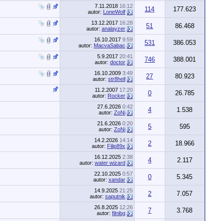
7.11.2018
16:12
114
177.623
autor:
LoneWolf
13.12.2017
16:28
51
86.468
autor:
analayzer
16.10.2017
9:59
531
386.053
autor:
MacvaSabac
5.9.2017
20:41
746
388.001
autor:
doctor
16.10.2009
3:49
27
80.923
autor:
str8hell
11.2.2007
17:20
0
26.785
autor:
Rocker
27.6.2026
0:42
4
1.538
autor:
ZoNi
21.6.2026
0:20
5
595
autor:
ZoNi
14.2.2026
14:14
2
18.966
autor:
Filip89x
16.12.2025
2:38
4
2.117
autor:
water wizard
22.10.2025
0:57
0
5.345
autor:
xandar
14.9.2025
21:25
2
7.057
autor:
saputnik
26.8.2025
12:26
7
3.768
autor:
filnibg