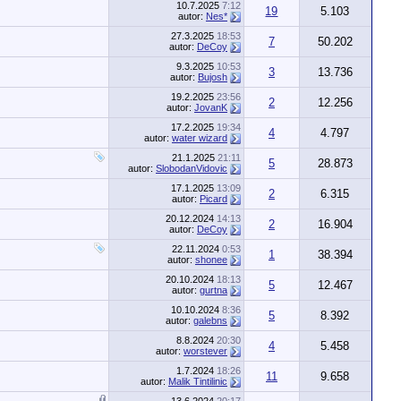
10.7.2025
7:12
19
5.103
autor:
Nes*
27.3.2025
18:53
7
50.202
autor:
DeCoy
9.3.2025
10:53
3
13.736
autor:
Bujosh
19.2.2025
23:56
2
12.256
autor:
JovanK
17.2.2025
19:34
4
4.797
autor:
water wizard
21.1.2025
21:11
5
28.873
autor:
SlobodanVidovic
17.1.2025
13:09
2
6.315
autor:
Picard
20.12.2024
14:13
2
16.904
autor:
DeCoy
22.11.2024
0:53
1
38.394
autor:
shonee
20.10.2024
18:13
5
12.467
autor:
gurtna
10.10.2024
8:36
5
8.392
autor:
galebns
8.8.2024
20:30
4
5.458
autor:
worstever
1.7.2024
18:26
11
9.658
autor:
Malik Tintilinic