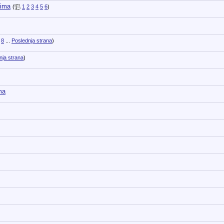
čima
(
1
2
3
4
5
6
)
8
...
Poslednja strana
)
nja strana
)
ma