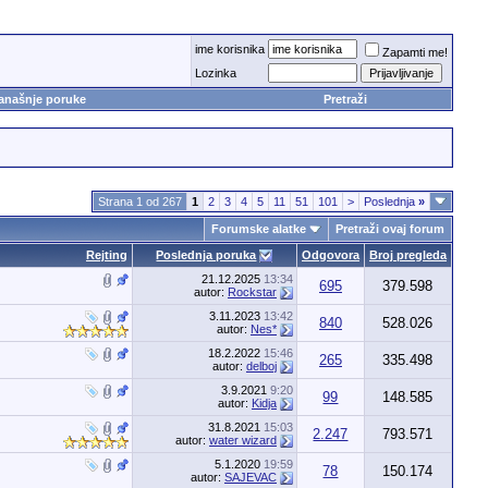
ime korisnika
Zapamti me!
Lozinka
anašnje poruke
Pretraži
Strana 1 od 267
1
2
3
4
5
11
51
101
>
Poslednja
»
Forumske alatke
Pretraži ovaj forum
Rejting
Poslednja poruka
Odgovora
Broj pregleda
21.12.2025
13:34
695
379.598
autor:
Rockstar
3.11.2023
13:42
840
528.026
autor:
Nes*
18.2.2022
15:46
265
335.498
autor:
delboj
3.9.2021
9:20
99
148.585
autor:
Kidja
31.8.2021
15:03
2.247
793.571
autor:
water wizard
5.1.2020
19:59
78
150.174
autor:
SAJEVAC