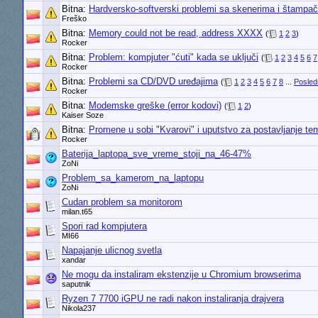
Bitna:
Hardversko-softverski problemi sa skenerima i štampa
Freško
Bitna:
Memory could not be read, address XXXX
(
1
2
3
)
Rocker
Bitna:
Problem: kompjuter "ćuti" kada se uključi
(
1
2
3
4
5
6
7
Rocker
Bitna:
Problemi sa CD/DVD uređajima
(
1
2
3
4
5
6
7
8
...
Posled
Rocker
Bitna:
Modemske greške (error kodovi)
(
1
2
)
Kaiser Soze
Bitna:
Promene u sobi "Kvarovi" i uputstvo za postavljanje te
Rocker
Baterija_laptopa_sve_vreme_stoji_na_46-47%
ZoNi
Problem_sa_kamerom_na_laptopu
ZoNi
Cudan problem sa monitorom
milan.t65
Spori rad kompjutera
MI66
Napajanje ulicnog svetla
xandar
Ne mogu da instaliram ekstenzije u Chromium browserima
saputnik
Ryzen 7 7700 iGPU ne radi nakon instaliranja drajvera
Nikola237