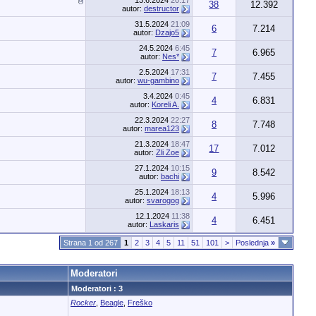
13.6.2024
20:17
38
12.392
autor:
destructor
31.5.2024
21:09
6
7.214
autor:
Dzajo5
24.5.2024
6:45
7
6.965
autor:
Nes*
2.5.2024
17:31
7
7.455
autor:
wu-gambino
3.4.2024
0:45
4
6.831
autor:
Koreli A.
22.3.2024
22:27
8
7.748
autor:
marea123
21.3.2024
18:47
17
7.012
autor:
Zli Zoe
27.1.2024
10:15
9
8.542
autor:
bachi
25.1.2024
18:13
4
5.996
autor:
svarogog
12.1.2024
11:38
4
6.451
autor:
Laskaris
Strana 1 od 267
1
2
3
4
5
11
51
101
>
Poslednja
»
Moderatori
Moderatori : 3
Rocker
,
Beagle
,
Freško