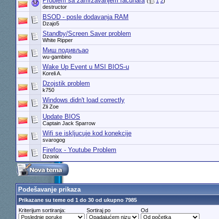
Problem sa zamrzavanjem racunara
(
1
2
)
destructor
BSOD - posle dodavanja RAM
Dzajo5
Standby/Screen Saver problem
White Ripper
Миш подивљао
wu-gambino
Wake Up Event u MSI BIOS-u
Koreli A.
Dzojstik problem
k750
Windows didn't load correctly
Zli Zoe
Update BIOS
Captain Jack Sparrow
Wifi se iskljucuje kod konekcije
svarogog
Firefox - Youtube Problem
Dzonix
Podešavanje prikaza
Prikazane su teme od 1 do 30 od ukupno 7985
Kriterijum sortiranja:
Sortiraj po
Od