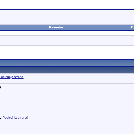
Kalendar
D
Poslednja strana
)
)
..
Poslednja strana
)