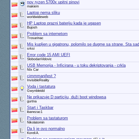
nov ryzen 5700x upitni pinovi
makiem
Laptop nema sliku
worldwideweb
HP Laptop prazni bateriju kada je ugasen
Bujosh
Problem sa internetom
Trosarinac
Mis kupljen u gigatronu, polomilo se dugme sa strane. Sta sa
srksi
Error code 15 AMI UEFI
SlobodanVidovic
USB Memorija - Inficirana - u toku dekriptovanja - crkla
NIx Car
cimmmanifest ?
InvisibleReality
Voda i tastatura
Gwynbleidd
Ne prikazuje D particiju, duži boot windowsa
gurtna
Start i Taskbar
ibanezac1
Problem sa tastaturom
Nikolatomin
Da li je ovo normalno
Koreli A.