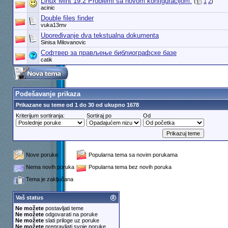
Linux Mint 19.2 Problemi sa novom konfiguracijom.
(
1
2
)
acinic
Double files finder
vuka13mv
Upoređivanje dva tekstualna dokumenta
Sinisa Milovanovic
Софтвер за прављење библиографске базе
catik
Podešavanje prikaza
Prikazane su teme od 1 do 30 od ukupno 1678
Kriterijum sortiranja:
Sortiraj po
Od
Nove poruke
Popularna tema sa novim porukama
Nema novih poruka
Popularna tema bez novih poruka
Tema je zaključana
Vaš status
Ne možete
postavljati teme
Ne možete
odgovarati na poruke
Ne možete
slati priloge uz poruke
Ne možete
prepravljati svoje poruke