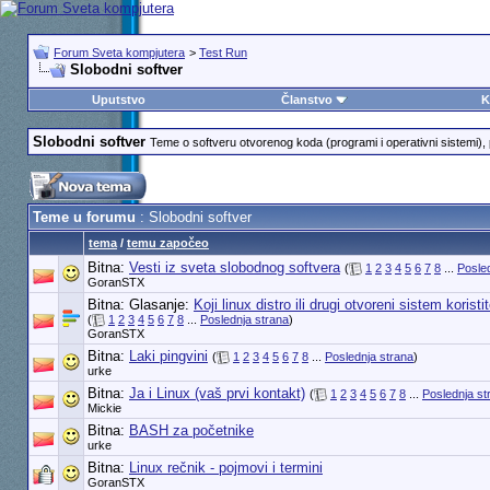
Forum Sveta kompjutera
>
Test Run
Slobodni softver
Uputstvo
Članstvo
K
Slobodni softver
Teme o softveru otvorenog koda (programi i operativni sistemi), p
Teme u forumu
: Slobodni softver
tema
/
temu započeo
Bitna:
Vesti iz sveta slobodnog softvera
(
1
2
3
4
5
6
7
8
...
Posle
GoranSTX
Bitna: Glasanje:
Koji linux distro ili drugi otvoreni sistem koristi
(
1
2
3
4
5
6
7
8
...
Poslednja strana
)
GoranSTX
Bitna:
Laki pingvini
(
1
2
3
4
5
6
7
8
...
Poslednja strana
)
urke
Bitna:
Ja i Linux (vaš prvi kontakt)
(
1
2
3
4
5
6
7
8
...
Poslednja st
Mickie
Bitna:
BASH za početnike
urke
Bitna:
Linux rečnik - pojmovi i termini
GoranSTX