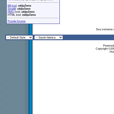
BB kod
:
uključeno
Smajliji
:
uključeno
[IMG]
kod:
uključeno
HTML kod:
isključeno
Pravila foruma
Sva vremena s
Powered 
Copyright ©200
Ho