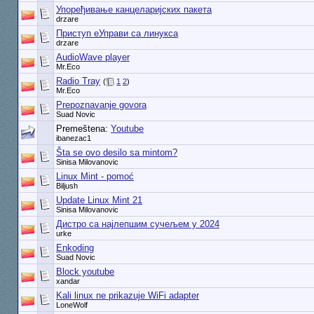
Упоређивање канцеларијских пакета
drzare
Приступ еУправи са линукса
drzare
AudioWave player
Mr.Eco
Radio Tray
(
1
2
)
Mr.Eco
Prepoznavanje govora
Suad Novic
Premeštena:
Youtube
ibanezac1
Šta se ovo desilo sa mintom?
Sinisa Milovanovic
Linux Mint - pomoć
Biljush
Update Linux Mint 21
Sinisa Milovanovic
Дистро са најлепшим сучељем у 2024
urke
Enkoding
Suad Novic
Block youtube
xandar
Kali linux ne prikazuje WiFi adapter
LoneWolf