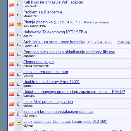
Kali linux ne prikazuje WiFi adapter
LoneWolf
Problem sa Blenderom
Milan1997
Pitanja početnika
(
1
2
3
4
5
6
7
8
...
Poslednja strana
)
Aleksandar1987
Hakovanje Telekomovog IPTV STB-a
doctor
Arch linux - za stare i nove korisnike
(
1
2
3
4
5
6
7
8
...
Poslednja
GoranSTX
Potreban site / cloud za skladistenje read-only file-ova
capitano
Clementine player
Sinisa Milovanovic
Linux sistem administrator
Visociji
Unable to load library Error 14001
gurtna
Dodatno smanjenje prostora koji zauzimaju filmovi - KAKO?
capitano
Linux Mint preuzimanje videa
dejanx
lose sam krenuo sa instalacijom ubuntua
nightwish
Linux Essentials Certificate, Exam code 010-160)
djokop