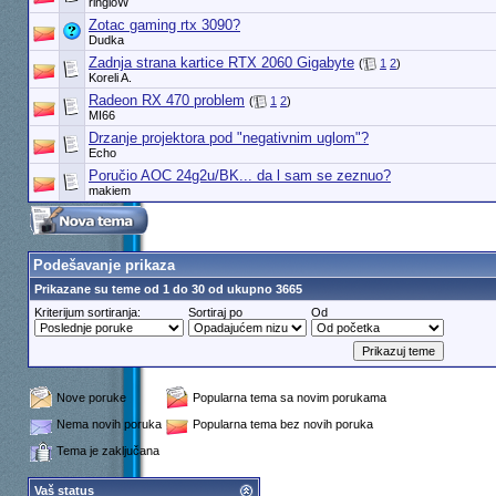
ringloW
Zotac gaming rtx 3090?
Dudka
Zadnja strana kartice RTX 2060 Gigabyte
(
1
2
)
Koreli A.
Radeon RX 470 problem
(
1
2
)
MI66
Drzanje projektora pod "negativnim uglom"?
Echo
Poručio AOC 24g2u/BK... da l sam se zeznuo?
makiem
Podešavanje prikaza
Prikazane su teme od 1 do 30 od ukupno 3665
Kriterijum sortiranja:
Sortiraj po
Od
Nove poruke
Popularna tema sa novim porukama
Nema novih poruka
Popularna tema bez novih poruka
Tema je zaključana
Vaš status