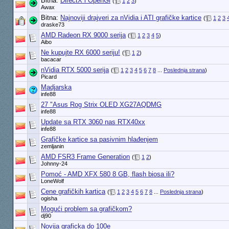
Bitna:
DirectX i OpenGl
(
1
2
3
)
Awax
Bitna:
Najnoviji drajveri za nVidia i ATI grafičke kartice
(
1
2
3
draske73
AMD Radeon RX 9000 serija
(
1
2
3
4
5
)
Aibo
Ne kupujte RX 6000 seriju!
(
1
2
)
bacacar
nVidia RTX 5000 serija
(
1
2
3
4
5
6
7
8
...
Poslednja strana
)
Picard
Madjarska
infe88
27 "Asus Rog Strix OLED XG27AQDMG
infe88
Update sa RTX 3060 nas RTX40xx
infe88
Grafičke kartice sa pasivnim hlađenjem
zemljanin
AMD FSR3 Frame Generation
(
1
2
)
Johnny-24
Pomoć - AMD XFX 580 8 GB, flash biosa ili?
LoneWolf
Cene grafičkih kartica
(
1
2
3
4
5
6
7
8
...
Poslednja strana
)
ogisha
Mogući problem sa grafičkom?
dj90
Novija graficka do 100e