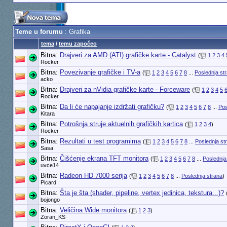
Teme u forumu
: Grafika
tema
/
temu započeo
Bitna:
Drajveri za AMD (ATI) grafičke karte - Catalyst
(
1
2
3
4
Rocker
Bitna:
Povezivanje grafičke i TV-a
(
1
2
3
4
5
6
7
8
...
Poslednja st
acko
Bitna:
Drajveri za nVidia grafičke karte - Forceware
(
1
2
3
4
5
Rocker
Bitna:
Da li će napajanje izdržati grafičku?
(
1
2
3
4
5
6
7
8
...
Pos
Kitara
Bitna:
Potrošnja struje aktuelnih grafičkih kartica
(
1
2
3
4
)
Rocker
Bitna:
Rezultati u test programima
(
1
2
3
4
5
6
7
8
...
Poslednja st
Sasa
Bitna:
Čišćenje ekrana TFT monitora
(
1
2
3
4
5
6
7
8
...
Poslednja
uvce14
Bitna:
Radeon HD 7000 serija
(
1
2
3
4
5
6
7
8
...
Poslednja strana
)
Picard
Bitna:
Šta je šta (shader, pipeline, vertex jedinica, tekstura...)?
bojongo
Bitna:
Veličina Wide monitora
(
1
2
3
)
Zoran_KS