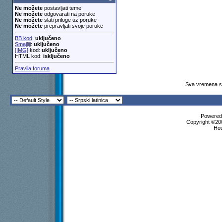
Ne možete
postavljati teme
Ne možete
odgovarati na poruke
Ne možete
slati priloge uz poruke
Ne možete
prepravljati svoje poruke
BB kod
:
uključeno
Smajliji
:
uključeno
[IMG]
kod:
uključeno
HTML kod:
isključeno
Pravila foruma
Sva vremena su
Powered 
Copyright ©200
Ho