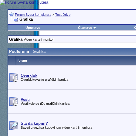
Forum Sveta kompjutera
>
Test Drive
Grafika
Uputstvo
Članstvo
K
Grafika
Video karte i monitori
Podforumi
: Grafika
forum
Overklok
Overklokovanje grafičkih kartica
Vesti
Vesti koje se tiču grafičkih kartica
Šta da kupim?
Saveti u vezi sa kupovinom video karti i monitora