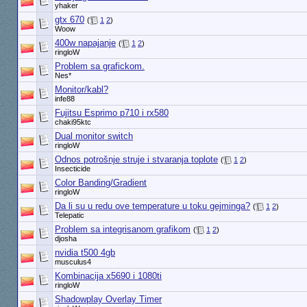
yhaker
gtx 670
(
1
2
)
Woow
400w napajanje
(
1
2
)
ringloW
Problem sa grafickom.
Nes*
Monitor/kabl?
infe88
Fujitsu Esprimo p710 i rx580
chaki95ktc
Dual monitor switch
ringloW
Odnos potrošnje struje i stvaranja toplote
(
1
2
)
Insecticide
Color Banding/Gradient
ringloW
Da li su u redu ove temperature u toku gejminga?
(
1
2
)
Telepatic
Problem sa integrisanom grafikom
(
1
2
)
djosha
nvidia t500 4gb
musculus4
Kombinacija x5690 i 1080ti
ringloW
Shadowplay Overlay Timer