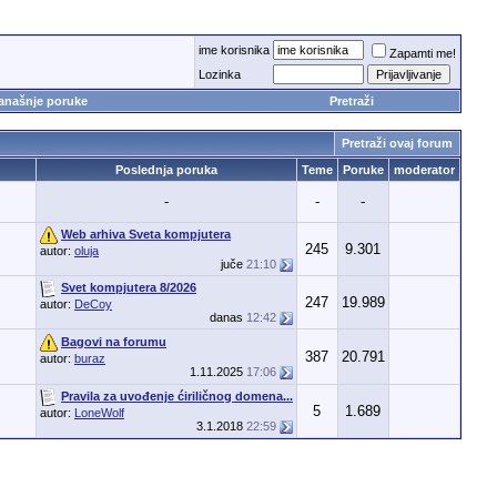
ime korisnika
Zapamti me!
Lozinka
anašnje poruke
Pretraži
Pretraži ovaj forum
Poslednja poruka
Teme
Poruke
moderator
-
-
-
Web arhiva Sveta kompjutera
245
9.301
autor:
oluja
juče
21:10
Svet kompjutera 8/2026
247
19.989
autor:
DeCoy
danas
12:42
Bagovi na forumu
387
20.791
autor:
buraz
1.11.2025
17:06
Pravila za uvođenje ćiriličnog domena...
5
1.689
autor:
LoneWolf
3.1.2018
22:59