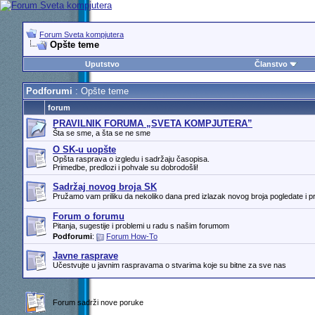
Forum Sveta kompjutera
Opšte teme
Uputstvo
Članstvo
Podforumi
: Opšte teme
forum
PRAVILNIK FORUMA „SVETA KOMPJUTERA”
Šta se sme, a šta se ne sme
O SK-u uopšte
Opšta rasprava o izgledu i sadržaju časopisa.
Primedbe, predlozi i pohvale su dobrodošli!
Sadržaj novog broja SK
Pružamo vam priliku da nekoliko dana pred izlazak novog broja pogledate i p
Forum o forumu
Pitanja, sugestije i problemi u radu s našim forumom
Podforumi
:
Forum How-To
Javne rasprave
Učestvujte u javnim raspravama o stvarima koje su bitne za sve nas
Forum sadrži nove poruke