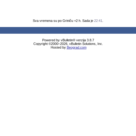
Sva vremena su po Griniču +2 h. Sada je
22:41
.
Powered by vBulletin® verzija 3.8.7
Copyright ©2000–2026, vBulletin Solutions, Inc.
Hosted by
Beograd.com