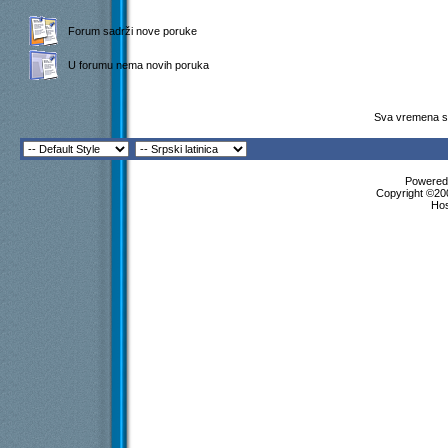
Forum sadrži nove poruke
U forumu nema novih poruka
Sva vremena su
Powered 
Copyright ©200
Ho