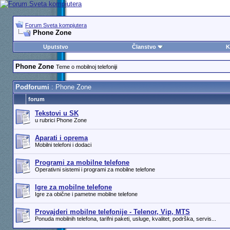
Forum Sveta kompjutera
Phone Zone
Uputstvo
Članstvo
K
Phone Zone
Teme o mobilnoj telefoniji
Podforumi
: Phone Zone
forum
Tekstovi u SK
u rubrici Phone Zone
Aparati i oprema
Mobilni telefoni i dodaci
Programi za mobilne telefone
Operativni sistemi i programi za mobilne telefone
Igre za mobilne telefone
Igre za obične i pametne mobilne telefone
Provajderi mobilne telefonije - Telenor, Vip, MTS
Ponuda mobilnih telefona, tarifni paketi, usluge, kvalitet, podrška, servis...