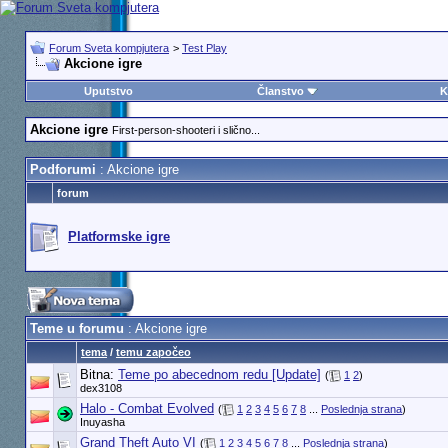
Forum Sveta kompjutera
>
Test Play
Akcione igre
Uputstvo
Članstvo
K
Akcione igre
First-person-shooteri i slično...
Podforumi
: Akcione igre
forum
Platformske igre
Teme u forumu
: Akcione igre
tema
/
temu započeo
Bitna:
Teme po abecednom redu [Update]
(
1
2
)
dex3108
Halo - Combat Evolved
(
1
2
3
4
5
6
7
8
...
Poslednja strana
)
Inuyasha
Grand Theft Auto VI
(
1
2
3
4
5
6
7
8
...
Poslednja strana
)