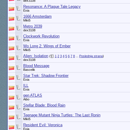
dex3108
Resonance: A Plague Tale Legacy
Exia
1666 Amsterdam
Miki5
Metro 2039
dex3108
Clockwork Revolution
Exia
Wo Long 2: Wings of Ember
Miki5
Alien: Isolation
(
1
2
3
4
5
6
7
8
...
Poslednja strana
)
dex3108
Blood Message
Bascelik
Star Trek: Shadow Frontier
Exia
ILL
Exia
gen ATLAS
Aibo
Stellar Blade: Blood Rain
Exia
Teenage Mutant Ninja Turtles: The Last Ronin
Miki5
Resident Evil: Veronica
Exia