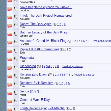
nexexcalibur
Nova besplatna epizoda za Quake 1
voodoo_
Thief: The Dark Project Remastered
dex3108
Doom: The Dark Ages
(
1
2
3
4
)
Exia
Batman Legacy of the Dark Knight
tommy gun
Assassin's Creed IV: Black Flag
(
1
2
3
4
5
6
7
8
...
Poslednja stra
dex3108
Project 007 (IO Interactive)
(
1
2
3
)
Exia
Pragmata
Exia
Dishonored
(
1
2
3
4
5
6
7
8
...
Poslednja strana
)
nameless1
Horizon Zero Dawn
(
1
2
3
4
5
6
7
8
...
Poslednja strana
)
dex3108
Resident Evil: Requiem
(
1
2
3
4
5
)
Exia
Senua (2027)
Miki5
Gears of War: E-Day
Exia
Tomb Raider Legacy of Atlantis
(
1
2
)