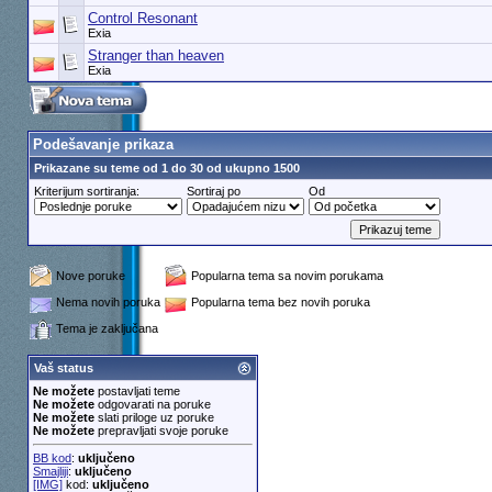
Control Resonant
Exia
Stranger than heaven
Exia
Podešavanje prikaza
Prikazane su teme od 1 do 30 od ukupno 1500
Kriterijum sortiranja:
Sortiraj po
Od
Nove poruke
Popularna tema sa novim porukama
Nema novih poruka
Popularna tema bez novih poruka
Tema je zaključana
Vaš status
Ne možete
postavljati teme
Ne možete
odgovarati na poruke
Ne možete
slati priloge uz poruke
Ne možete
prepravljati svoje poruke
BB kod
:
uključeno
Smajliji
:
uključeno
[IMG]
kod:
uključeno