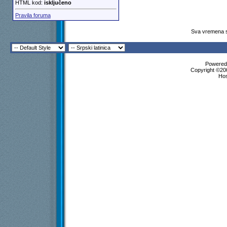
HTML kod:
isključeno
Pravila foruma
Sva vremena s
Powered 
Copyright ©200
Ho