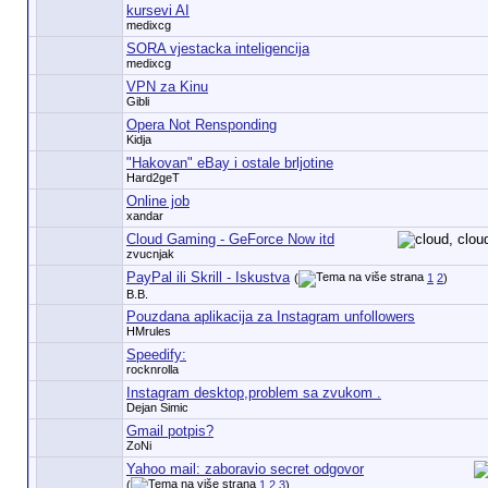
kursevi AI
medixcg
SORA vjestacka inteligencija
medixcg
VPN za Kinu
Gibli
Opera Not Rensponding
Kidja
"Hakovan" eBay i ostale brljotine
Hard2geT
Online job
xandar
Cloud Gaming - GeForce Now itd
zvucnjak
PayPal ili Skrill - Iskustva
(
1
2
)
B.B.
Pouzdana aplikacija za Instagram unfollowers
HMrules
Speedify:
rocknrolla
Instagram desktop,problem sa zvukom .
Dejan Simic
Gmail potpis?
ZoNi
Yahoo mail: zaboravio secret odgovor
(
1
2
3
)