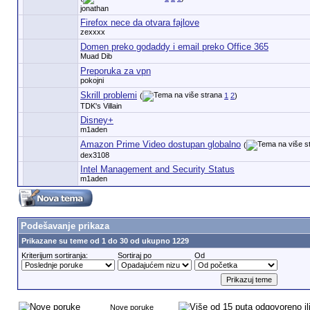
jonathan
Firefox nece da otvara fajlove
zexxxx
Domen preko godaddy i email preko Office 365
Muad Dib
Preporuka za vpn
pokojni
Skrill problemi
(
1
2
)
TDK's Villain
Disney+
m1aden
Amazon Prime Video dostupan globalno
(
dex3108
Intel Management and Security Status
m1aden
Podešavanje prikaza
Prikazane su teme od 1 do 30 od ukupno 1229
Kriterijum sortiranja:
Sortiraj po
Od
Nove poruke