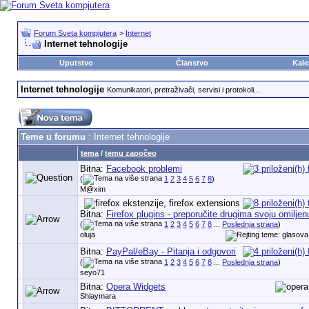
Forum Sveta kompjutera
>
Internet
Internet tehnologije
Uputstvo
Članstvo
Kale
Internet tehnologije
Komunikatori, pretraživači, servisi i protokoli...
Teme u forumu
: Internet tehnologije
tema
/
temu započeo
Bitna:
Facebook problemi
(
1
2
3
4
5
6
7
8
)
M@xim
Bitna:
Firefox plugins - preporučite drugima svoju omiljen
(
1
2
3
4
5
6
7
8
...
Poslednja strana
)
oluja
Bitna:
PayPal/eBay - Pitanja i odgovori
(
1
2
3
4
5
6
7
8
...
Poslednja strana
)
seyo71
Bitna:
Opera Widgets
Shlaymara