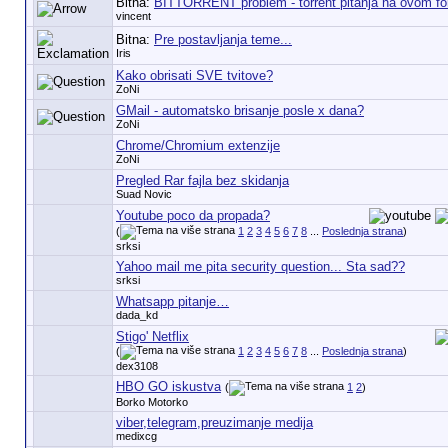
Bitna:
BITTORRENT problem - torrent pitanja na ovom f
vincent
Bitna:
Pre postavljanja teme...
Iris
Kako obrisati SVE tvitove?
ZoNi
GMail - automatsko brisanje posle x dana?
ZoNi
Chrome/Chromium extenzije
ZoNi
Pregled Rar fajla bez skidanja
Suad Novic
Youtube poco da propada?
(
1
2
3
4
5
6
7
8
...
Poslednja strana
)
srksi
Yahoo mail me pita security question... Sta sad??
srksi
Whatsapp pitanje…
dada_kd
Stigo' Netflix
(
1
2
3
4
5
6
7
8
...
Poslednja strana
)
dex3108
HBO GO iskustva
(
1
2
)
Borko Motorko
viber,telegram,preuzimanje medija
medixcg