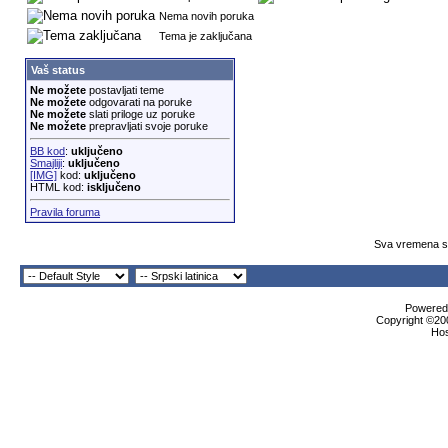
Nema novih poruka
Tema je zaključana
Vaš status
Ne možete
postavljati teme
Ne možete
odgovarati na poruke
Ne možete
slati priloge uz poruke
Ne možete
prepravljati svoje poruke
BB kod
:
uključeno
Smajliji
:
uključeno
[IMG]
kod:
uključeno
HTML kod:
isključeno
Pravila foruma
Sva vremena su
Powered 
Copyright ©200
Ho