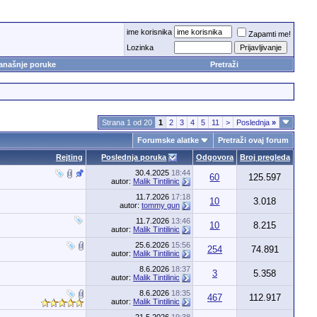
ime korisnika
Zapamti me!
Lozinka
anašnje poruke
Pretraži
Strana 1 od 20
1
2
3
4
5
11
>
Poslednja
»
Forumske alatke
Pretraži ovaj forum
Rejting
Poslednja poruka
Odgovora
Broj pregleda
30.4.2025
18:44
60
125.597
autor:
Malik Tintilinic
11.7.2026
17:18
10
3.018
autor:
tommy gun
11.7.2026
13:46
10
8.215
autor:
Malik Tintilinic
25.6.2026
15:56
254
74.891
autor:
Malik Tintilinic
8.6.2026
18:37
3
5.358
autor:
Malik Tintilinic
8.6.2026
18:35
467
112.917
autor:
Malik Tintilinic