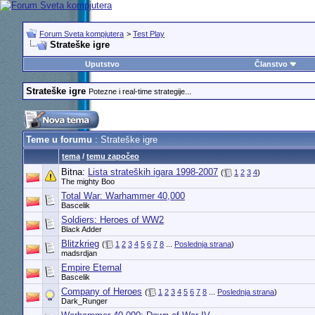
Forum Sveta kompjutera
>
Test Play
Strateške igre
Uputstvo
Članstvo
Strateške igre
Potezne i real-time strategije...
Teme u forumu
: Strateške igre
tema
/
temu započeo
Bitna:
Lista strateških igara 1998-2007
(
1
2
3
4
)
The mighty Boo
Total War: Warhammer 40,000
Bascelik
Soldiers: Heroes of WW2
Black Adder
Blitzkrieg
(
1
2
3
4
5
6
7
8
...
Poslednja strana
)
madsrdjan
Empire Eternal
Bascelik
Company of Heroes
(
1
2
3
4
5
6
7
8
...
Poslednja strana
)
Dark_Runger