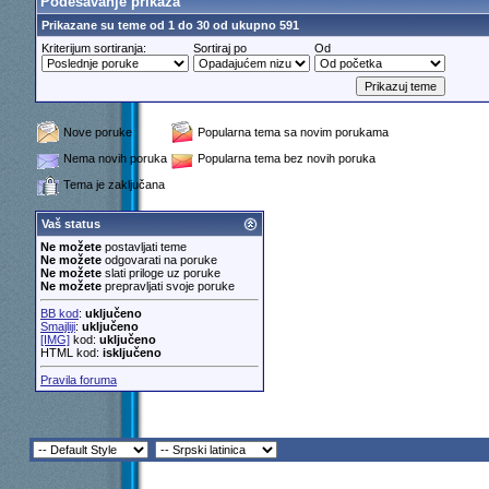
Podešavanje prikaza
Prikazane su teme od 1 do 30 od ukupno 591
Kriterijum sortiranja:
Sortiraj po
Od
Nove poruke
Popularna tema sa novim porukama
Nema novih poruka
Popularna tema bez novih poruka
Tema je zaključana
Vaš status
Ne možete
postavljati teme
Ne možete
odgovarati na poruke
Ne možete
slati priloge uz poruke
Ne možete
prepravljati svoje poruke
BB kod
:
uključeno
Smajliji
:
uključeno
[IMG]
kod:
uključeno
HTML kod:
isključeno
Pravila foruma