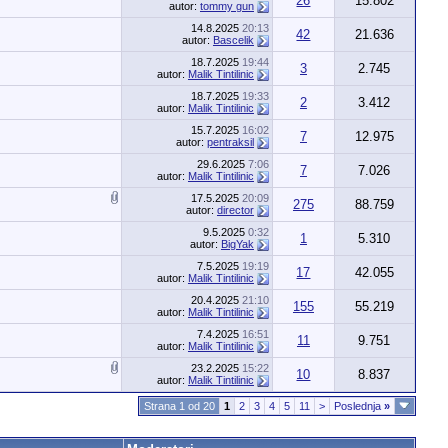
26
15.802
autor:
tommy gun
14.8.2025
20:13
42
21.636
autor:
Bascelik
18.7.2025
19:44
3
2.745
autor:
Malik Tintilinic
18.7.2025
19:33
2
3.412
autor:
Malik Tintilinic
15.7.2025
16:02
7
12.975
autor:
pentraksil
29.6.2025
7:06
7
7.026
autor:
Malik Tintilinic
17.5.2025
20:09
275
88.759
autor:
director
9.5.2025
0:32
1
5.310
autor:
BigYak
7.5.2025
19:19
17
42.055
autor:
Malik Tintilinic
20.4.2025
21:10
155
55.219
autor:
Malik Tintilinic
7.4.2025
16:51
11
9.751
autor:
Malik Tintilinic
23.2.2025
15:22
10
8.837
autor:
Malik Tintilinic
Strana 1 od 20
1
2
3
4
5
11
>
Poslednja
»