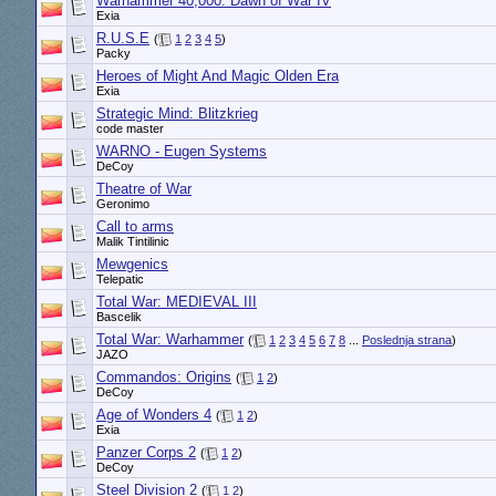
Warhammer 40,000: Dawn of War IV
Exia
R.U.S.E
(
1
2
3
4
5
)
Packy
Heroes of Might And Magic Olden Era
Exia
Strategic Mind: Blitzkrieg
code master
WARNO - Eugen Systems
DeCoy
Theatre of War
Geronimo
Call to arms
Malik Tintilinic
Mewgenics
Telepatic
Total War: MEDIEVAL III
Bascelik
Total War: Warhammer
(
1
2
3
4
5
6
7
8
...
Poslednja strana
)
JAZO
Commandos: Origins
(
1
2
)
DeCoy
Age of Wonders 4
(
1
2
)
Exia
Panzer Corps 2
(
1
2
)
DeCoy
Steel Division 2
(
1
2
)