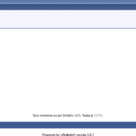
Sva vremena su po Griniču +2 h. Sada je
23:54
.
Powered by vBulletin® verzija 3.8.7