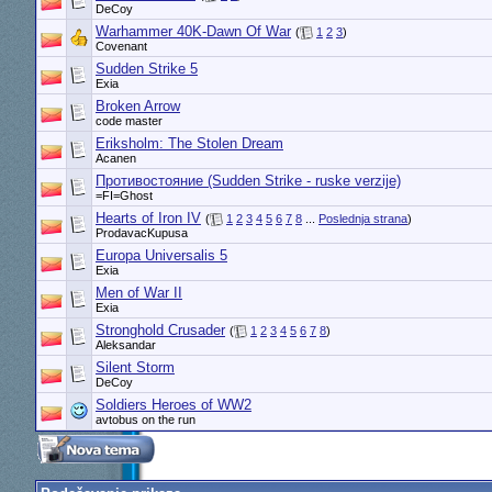
DeCoy
Warhammer 40K-Dawn Of War
(
1
2
3
)
Covenant
Sudden Strike 5
Exia
Broken Arrow
code master
Eriksholm: The Stolen Dream
Acanen
Противостояние (Sudden Strike - ruske verzije)
=FI=Ghost
Hearts of Iron IV
(
1
2
3
4
5
6
7
8
...
Poslednja strana
)
ProdavacKupusa
Europa Universalis 5
Exia
Men of War II
Exia
Stronghold Crusader
(
1
2
3
4
5
6
7
8
)
Aleksandar
Silent Storm
DeCoy
Soldiers Heroes of WW2
avtobus on the run