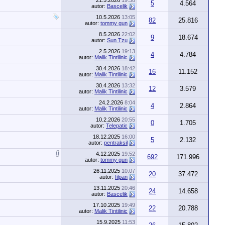
21.5.2026
19:38
5
4.564
autor:
Bascelik
10.5.2026
13:05
82
25.816
autor:
tommy gun
8.5.2026
22:02
9
18.674
autor:
Sun Tzu
2.5.2026
19:13
4
4.784
autor:
Malik Tintilinic
30.4.2026
18:42
16
11.152
autor:
Malik Tintilinic
30.4.2026
13:32
12
3.579
autor:
Malik Tintilinic
24.2.2026
8:04
4
2.864
autor:
Malik Tintilinic
10.2.2026
20:55
0
1.705
autor:
Telepatic
18.12.2025
16:00
5
2.132
autor:
pentraksil
4.12.2025
19:52
692
171.996
autor:
tommy gun
26.11.2025
10:07
20
37.472
autor:
filpan
13.11.2025
20:46
24
14.658
autor:
Bascelik
17.10.2025
19:49
22
20.788
autor:
Malik Tintilinic
15.9.2025
11:53