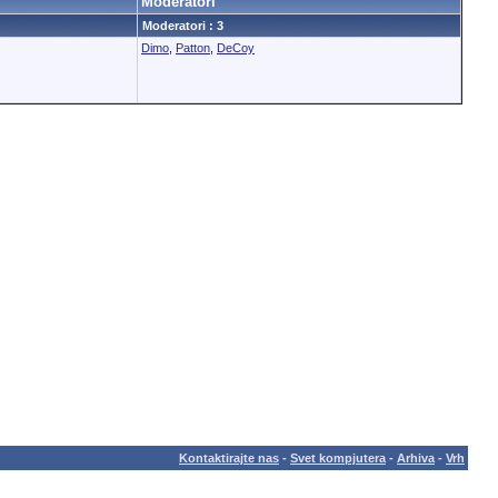
Moderatori
Moderatori : 3
Dimo
,
Patton
,
DeCoy
Kontaktirajte nas
-
Svet kompjutera
-
Arhiva
-
Vrh