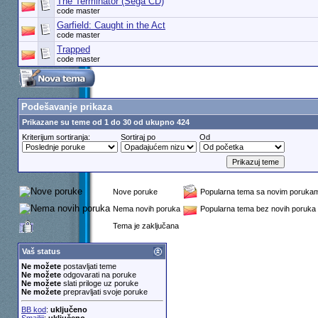
The Terminator (Sega CD)
code master
Garfield: Caught in the Act
code master
Trapped
code master
Podešavanje prikaza
Prikazane su teme od 1 do 30 od ukupno 424
Kriterijum sortiranja:
Sortiraj po
Od
Nove poruke
Popularna tema sa novim poruka
Nema novih poruka
Popularna tema bez novih poruka
Tema je zaključana
Vaš status
Ne možete
postavljati teme
Ne možete
odgovarati na poruke
Ne možete
slati priloge uz poruke
Ne možete
prepravljati svoje poruke
BB kod
:
uključeno