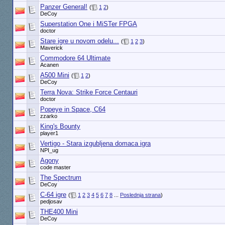
Panzer General!
(
1
2
)
DeCoy
Superstation One i MiSTer FPGA
doctor
Stare igre u novom odelu...
(
1
2
3
)
Maverick
Commodore 64 Ultimate
Acanen
A500 Mini
(
1
2
)
DeCoy
Terra Nova: Strike Force Centauri
doctor
Popeye in Space, C64
zzarko
King's Bounty
player1
Vertigo - Stara izgubljena domaca igra
NPI_ug
Agony
code master
The Spectrum
DeCoy
C-64 igre
(
1
2
3
4
5
6
7
8
...
Poslednja strana
)
pedjosav
THE400 Mini
DeCoy