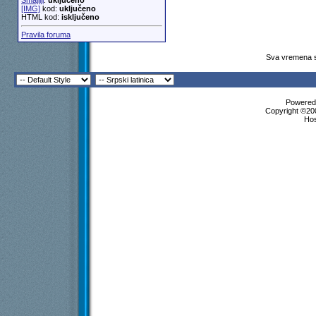
Smajliji
:
uključeno
[IMG]
kod:
uključeno
HTML kod:
isključeno
Pravila foruma
Sva vremena s
Powered 
Copyright ©200
Ho