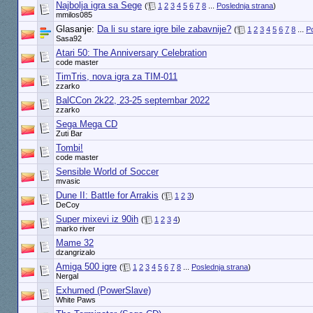
Najbolja igra sa Sege
(
1
2
3
4
5
6
7
8
...
Poslednja strana
)
mmilos085
Glasanje:
Da li su stare igre bile zabavnije?
(
1
2
3
4
5
6
7
8
...
P
Sasa92
Atari 50: The Anniversary Celebration
code master
TimTris, nova igra za TIM-011
zzarko
BalCCon 2k22, 23-25 septembar 2022
zzarko
Sega Mega CD
Zuti Bar
Tombi!
code master
Sensible World of Soccer
mvasic
Dune II: Battle for Arrakis
(
1
2
3
)
DeCoy
Super mixevi iz 90ih
(
1
2
3
4
)
marko river
Mame 32
dzangrizalo
Amiga 500 igre
(
1
2
3
4
5
6
7
8
...
Poslednja strana
)
Nergal
Exhumed (PowerSlave)
White Paws