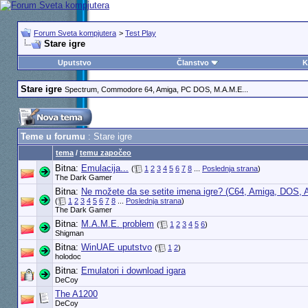
Forum Sveta kompjutera
>
Test Play
Stare igre
Uputstvo
Članstvo
K
Stare igre
Spectrum, Commodore 64, Amiga, PC DOS, M.A.M.E...
Teme u forumu
: Stare igre
tema
/
temu započeo
Bitna:
Emulacija...
(
1
2
3
4
5
6
7
8
...
Poslednja strana
)
The Dark Gamer
Bitna:
Ne možete da se setite imena igre? (C64, Amiga, DOS, A
(
1
2
3
4
5
6
7
8
...
Poslednja strana
)
The Dark Gamer
Bitna:
M.A.M.E. problem
(
1
2
3
4
5
6
)
Shigman
Bitna:
WinUAE uputstvo
(
1
2
)
holodoc
Bitna:
Emulatori i download igara
DeCoy
The A1200
DeCoy