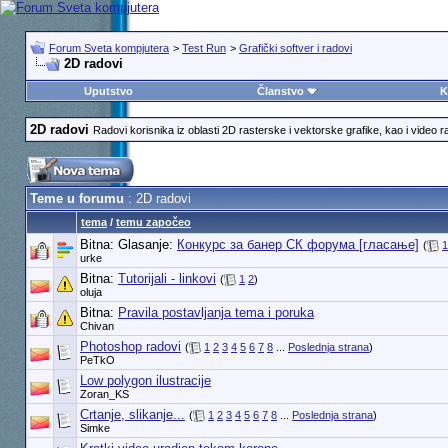
Forum Sveta kompjutera
>
Test Run
>
Grafički softver i radovi
2D radovi
Uputstvo
Članstvo
K
2D radovi
Radovi korisnika iz oblasti 2D rasterske i vektorske grafike, kao i video ra
Teme u forumu
: 2D radovi
tema
/
temu započeo
Bitna: Glasanje:
Конкурс за банер СК форума [гласање]
(
1
urke
Bitna:
Tutorijali - linkovi
(
1
2
)
oluja
Bitna:
Pravila postavljanja tema i poruka
Chivan
Photoshop radovi
(
1
2
3
4
5
6
7
8
...
Poslednja strana
)
PeTkO
Low polygon ilustracije
Zoran_KS
Crtanje, slikanje...
(
1
2
3
4
5
6
7
8
...
Poslednja strana
)
Simke