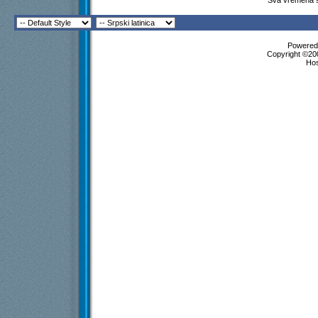
Sva vremena s
Powered 
Copyright ©200
Ho