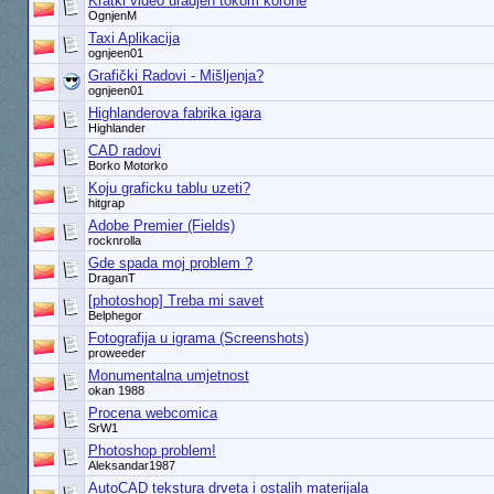
Kratki video uradjen tokom korone
OgnjenM
Taxi Aplikacija
ognjeen01
Grafički Radovi - Mišljenja?
ognjeen01
Highlanderova fabrika igara
Highlander
CAD radovi
Borko Motorko
Koju graficku tablu uzeti?
hitgrap
Adobe Premier (Fields)
rocknrolla
Gde spada moj problem ?
DraganT
[photoshop] Treba mi savet
Belphegor
Fotografija u igrama (Screenshots)
proweeder
Monumentalna umjetnost
okan 1988
Procena webcomica
SrW1
Photoshop problem!
Aleksandar1987
AutoCAD tekstura drveta i ostalih materijala