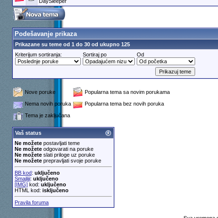
DaySleeper
Podešavanje prikaza
Prikazane su teme od 1 do 30 od ukupno 125
Kriterijum sortiranja:
Sortiraj po
Od
Nove poruke
Popularna tema sa novim porukama
Nema novih poruka
Popularna tema bez novih poruka
Tema je zaključana
Vaš status
Ne možete
postavljati teme
Ne možete
odgovarati na poruke
Ne možete
slati priloge uz poruke
Ne možete
prepravljati svoje poruke
BB kod
:
uključeno
Smajliji
:
uključeno
[IMG]
kod:
uključeno
HTML kod:
isključeno
Pravila foruma