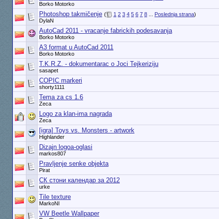
Borko Motorko
Photoshop takmičenje
(
1
2
3
4
5
6
7
8
...
Poslednja strana
)
DylaN
AutoCad 2011 - vracanje fabrickih podesavanja
Borko Motorko
A3 format u AutoCad 2011
Borko Motorko
T.K.R.Z. - dokumentarac o Joci Tejkeriziju
sasapet
COPIC markeri
shorty1111
Tema za cs 1.6
Zeca
Logo za klan-ima nagrada
Zeca
[igra] Toys vs. Monsters - artwork
Highlander
Dizajn logoa-oglasi
markos807
Pravljenje senke objekta
Pirat
СК стони календар за 2012
urke
Tile texture
MarkoNI
VW Beetle Wallpaper