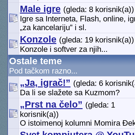
Male igre
(gleda: 8 korisnik(a))
Igre sa Interneta, Flash, online, ig
„za kancelariju” i sl.
Konzole
(gleda: 19 korisnik(a))
Konzole i softver za njih...
Ostale teme
Pod tačkom razno...
„Ja, igrač!”
(gleda: 6 korisnik(
Da li se slažete sa Kuzmom?
„Prst na čelo”
(gleda: 1
korisnik(a))
O istoimenoj kolumni Momira Đe
Svet kompjutera @ YouT