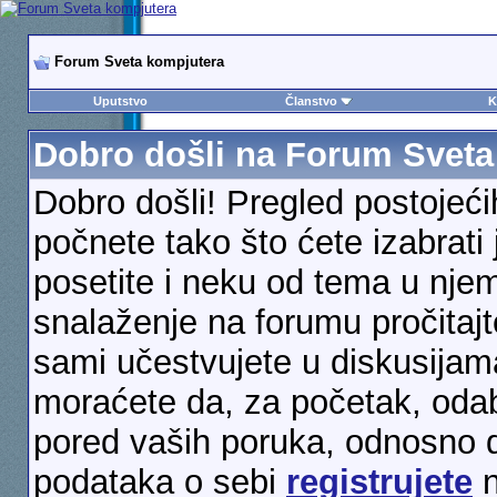
Forum Sveta kompjutera
Uputstvo
Članstvo
K
Dobro došli na Forum Sveta
Dobro došli! Pregled postojeć
počnete tako što ćete izabrati 
posetite i neku od tema u njem
snalaženje na forumu pročitaj
sami učestvujete u diskusijama
moraćete da, za početak, odabe
pored vaših poruka, odnosno 
podataka o sebi
registrujete
n