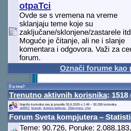
otpaTci
Ovde se s vremena na vreme
sklanjaju teme koje su
zaključane/sklonjene/zastarele itd
Moguće je čitanje, ali ne i slanje
komentara i odgovora. Važi za ce
forum.
Označi forume kao 
Š’a ima?
Trenutno aktivnih korisnika
: 1518
Najviše korisnika nas je posetilo 30.6.2026 u 1:46 – 30.290 korisnika.
ahil952
,
leopulp
,
dragisa ladjevac
,
Shlaymara
,
choi
Forum Sveta kompjutera – Statist
Teme: 90.726, Poruke: 2.088.183,