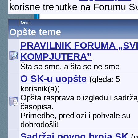
korisne trenutke na Forumu S
forum
Opšte teme
PRAVILNIK FORUMA „SV
KOMPJUTERA”
Šta se sme, a šta se ne sme
O SK-u uopšte
(gleda: 5
korisnik(a))
Opšta rasprava o izgledu i sadrža
časopisa.
Primedbe, predlozi i pohvale su
dobrodošli!
Sadržaj novog broja SK
(g