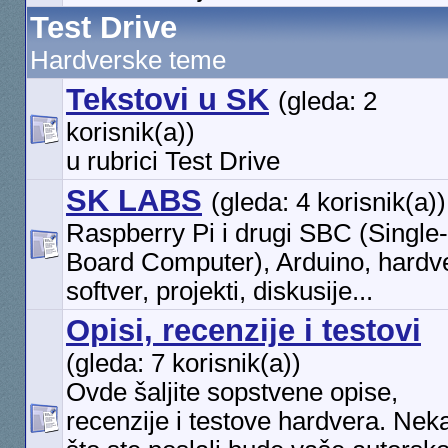
Test Drive
Hardverske teme
Tekstovi u SK
(gleda: 2
korisnik(a))
u rubrici Test Drive
SK LABS
(gleda: 4 korisnik(a))
Raspberry Pi i drugi SBC (Single-
Board Computer), Arduino, hardve
softver, projekti, diskusije...
Opisi, recenzije i testovi
(gleda: 7 korisnik(a))
Ovde šaljite sopstvene opise,
recenzije i testove hardvera. Nek