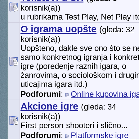
korisnik(a))
u rubrikama Test Play, Net Play it
O igrama uopšte
(gleda: 32
korisnik(a))
Uopšteno, dakle sve ono što se ne
samo konkretnog igranja i konkre
igre (poređenje raznih igara, o
žanrovima, o sociološkom i drug
uticajima igara itd.)
Podforumi
:
Online kupovina ig
Akcione igre
(gleda: 34
korisnik(a))
First-person-shooteri i slično...
Podforumi
:
Platformske igre