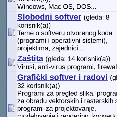
Windows, Mac OS, DOS...
Slobodni softver
(gleda: 8
korisnik(a))
Teme o softveru otvorenog koda
(programi i operativni sistemi),
projektima, zajednici...
Zaštita
(gleda: 14 korisnik(a))
Virusi, anti-virus programi, firewall
Grafički softver i radovi
(g
32 korisnik(a))
Programi za pregled slika, progr
za obradu vektorskih i rasterskih s
programi za projektovanje,
modelovanje i rendering, konverto