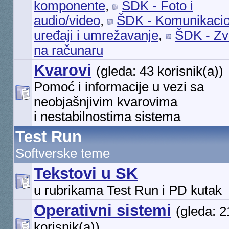
komponente
,
ŠDK - Foto i
audio/video
,
ŠDK - Komunikacio
uređaji i umrežavanje
,
ŠDK - Zv
na računaru
Kvarovi
(gleda: 43 korisnik(a))
Pomoć i informacije u vezi sa
neobjašnjivim kvarovima
i nestabilnostima sistema
Test Run
Softverske teme
Tekstovi u SK
u rubrikama Test Run i PD kutak
Operativni sistemi
(gleda: 2
korisnik(a))