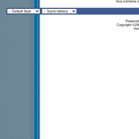
Sva vremena su
Powered 
Copyright ©200
Ho