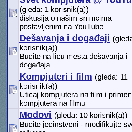
(gleda: 1 korisnik(a))
diskusija o našim snimcima
postavljenim na YouTube
Dešavanja i događaji
(gleda
korisnik(a))
Budite na licu mesta dešavanja i
događaja
Kompjuteri i film
(gleda: 11
korisnik(a))
Uticaj kompjutera na film i prime
kompjutera na filmu
Modovi
(gleda: 10 korisnik(a))
Budite jedinstveni - modifikujte sv