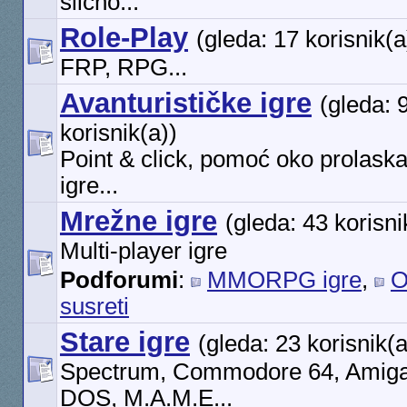
slično...
Role-Play
(gleda: 17 korisnik(a
FRP, RPG...
Avanturističke igre
(gleda: 
korisnik(a))
Point & click, pomoć oko prolask
igre...
Mrežne igre
(gleda: 43 korisni
Multi-player igre
Podforumi
:
MMORPG igre
,
O
susreti
Stare igre
(gleda: 23 korisnik(a
Spectrum, Commodore 64, Amig
DOS, M.A.M.E...