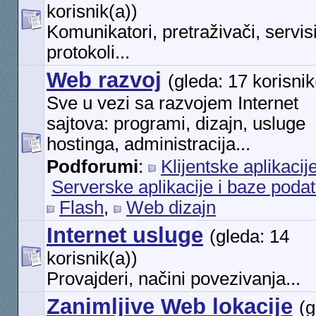
korisnik(a))
Komunikatori, pretraživači, servisi
protokoli...
Web razvoj
(gleda: 17 korisnik
Sve u vezi sa razvojem Internet
sajtova: programi, dizajn, usluge
hostinga, administracija...
Podforumi
:
Klijentske aplikacij
Serverske aplikacije i baze poda
Flash
,
Web dizajn
Internet usluge
(gleda: 14
korisnik(a))
Provajderi, načini povezivanja...
Zanimljive Web lokacije
(g