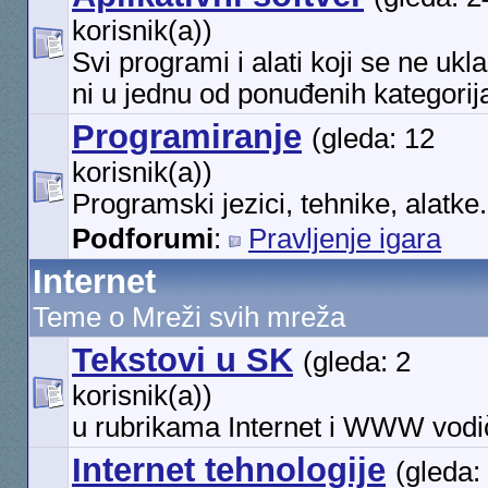
korisnik(a))
Svi programi i alati koji se ne ukl
ni u jednu od ponuđenih kategorij
Programiranje
(gleda: 12
korisnik(a))
Programski jezici, tehnike, alatke.
Podforumi
:
Pravljenje igara
Internet
Teme o Mreži svih mreža
Tekstovi u SK
(gleda: 2
korisnik(a))
u rubrikama Internet i WWW vodi
Internet tehnologije
(gleda: