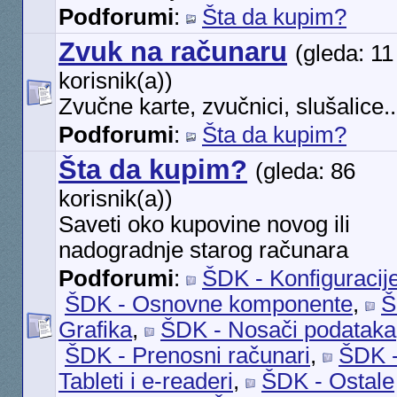
Podforumi
:
Šta da kupim?
Zvuk na računaru
(gleda: 11
korisnik(a))
Zvučne karte, zvučnici, slušalice..
Podforumi
:
Šta da kupim?
Šta da kupim?
(gleda: 86
korisnik(a))
Saveti oko kupovine novog ili
nadogradnje starog računara
Podforumi
:
ŠDK - Konfiguracij
ŠDK - Osnovne komponente
,
Š
Grafika
,
ŠDK - Nosači podataka
ŠDK - Prenosni računari
,
ŠDK 
Tableti i e-readeri
,
ŠDK - Ostale