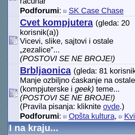
računar
Podforumi
:
SK Case Chase
Cvet kompjutera
(gleda: 20
korisnik(a))
Vicevi, slike, sajtovi i ostale
„zezalice”...
(POSTOVI SE NE BROJE!)
Brbljaonica
(gleda: 81 korisni
Manje ozbiljno ćaskanje na ostale
(kompjuterske i
geek)
teme...
(POSTOVI SE NE BROJE!)
(Pravila pisanja: kliknite
ovde
.)
Podforumi
:
Opšta kultura
,
Kvi
I na kraju...