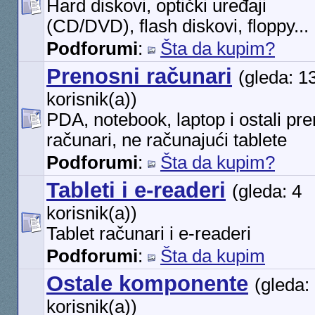
Hard diskovi, optički uređaji
(CD/DVD), flash diskovi, floppy...
Podforumi
:
Šta da kupim?
Prenosni računari
(gleda: 1
korisnik(a))
PDA, notebook, laptop i ostali pr
računari, ne računajući tablete
Podforumi
:
Šta da kupim?
Tableti i e-readeri
(gleda: 4
korisnik(a))
Tablet računari i e-readeri
Podforumi
:
Šta da kupim
Ostale komponente
(gleda:
korisnik(a))