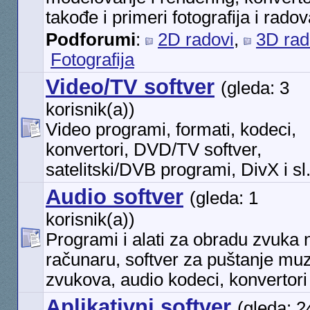
takođe i primeri fotografija i rado
Podforumi
:
2D radovi
,
3D rad
Fotografija
Video/TV softver
(gleda: 3
korisnik(a))
Video programi, formati, kodeci,
konvertori, DVD/TV softver,
satelitski/DVB programi, DivX i sl
Audio softver
(gleda: 1
korisnik(a))
Programi i alati za obradu zvuka 
računaru, softver za puštanje muz
zvukova, audio kodeci, konvertori
Aplikativni softver
(gleda: 2