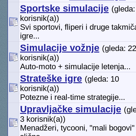
Sportske simulacije
(gleda:
korisnik(a))
Svi sportovi, fliperi i druge takmi
igre...
Simulacije vožnje
(gleda: 2
korisnik(a))
Auto-moto + simulacije letenja...
Strateške igre
(gleda: 10
korisnik(a))
Potezne i real-time strategije...
Upravljačke simulacije
(gl
3 korisnik(a))
Menadžeri, tycooni, "mali bogovi" 