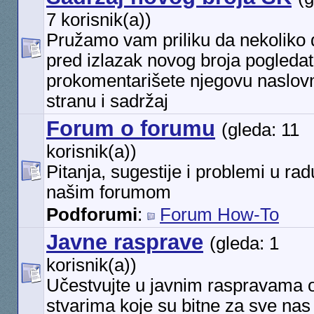
7 korisnik(a))
Pružamo vam priliku da nekoliko
pred izlazak novog broja pogledat
prokomentarišete njegovu naslov
stranu i sadržaj
Forum o forumu
(gleda: 11
korisnik(a))
Pitanja, sugestije i problemi u rad
našim forumom
Podforumi
:
Forum How-To
Javne rasprave
(gleda: 1
korisnik(a))
Učestvujte u javnim raspravama 
stvarima koje su bitne za sve nas