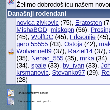
Želimo dobrodošlicu našem novo
Današnji rođendani
novica zivkovic
(75),
Eratosten
(7
MishaBGD
,
miskopn
(56),
Prosin
(45),
WolfDC
(45),
Frksonije
(45)
gero 55555
(43),
Ostoja
(42),
mak
Wolverine89
(37),
Raziel14
(37),
(35),
Nenad_555
(35),
mrka
(34)
(34),
spale
(33),
by_ivan
(33),
Jo
krsmanovic
,
Stevanko97
(29),
Re
(28)
Forum sadrži nove poruke
U forumu nema novih poruka