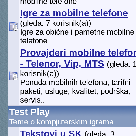
mobilne telefone
Igre za mobilne telefone
(gleda: 7 korisnik(a))
Igre za obične i pametne mobilne
telefone
Provajderi mobilne telefon
- Telenor, Vip, MTS
(gleda: 
korisnik(a))
Ponuda mobilnih telefona, tarifni
paketi, usluge, kvalitet, podrška,
servis...
Test Play
Teme o kompjuterskim igrama
Tekstovi u SK
(gleda: 3