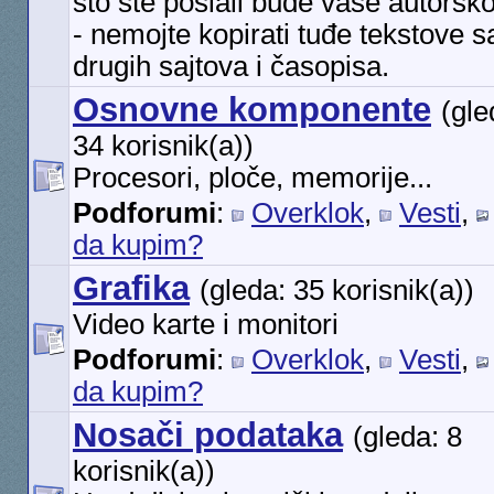
što ste poslali bude vaše autorsk
- nemojte kopirati tuđe tekstove s
drugih sajtova i časopisa.
Osnovne komponente
(gle
34 korisnik(a))
Procesori, ploče, memorije...
Podforumi
:
Overklok
,
Vesti
,
da kupim?
Grafika
(gleda: 35 korisnik(a))
Video karte i monitori
Podforumi
:
Overklok
,
Vesti
,
da kupim?
Nosači podataka
(gleda: 8
korisnik(a))