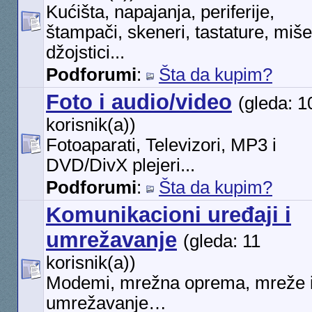
Kućišta, napajanja, periferije,
štampači, skeneri, tastature, miše
džojstici...
Podforumi
:
Šta da kupim?
Foto i audio/video
(gleda: 1
korisnik(a))
Fotoaparati, Televizori, MP3 i
DVD/DivX plejeri...
Podforumi
:
Šta da kupim?
Komunikacioni uređaji i
umrežavanje
(gleda: 11
korisnik(a))
Modemi, mrežna oprema, mreže 
umrežavanje…