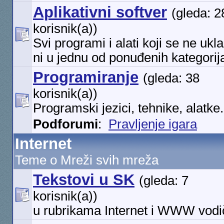
Aplikativni softver
(gleda: 2
korisnik(a))
Svi programi i alati koji se ne ukl
ni u jednu od ponuđenih kategorij
Programiranje
(gleda: 38
korisnik(a))
Programski jezici, tehnike, alatke.
Podforumi
:
Pravljenje igara
Internet
Teme o Mreži svih mreža
Tekstovi u SK
(gleda: 7
korisnik(a))
u rubrikama Internet i WWW vodi