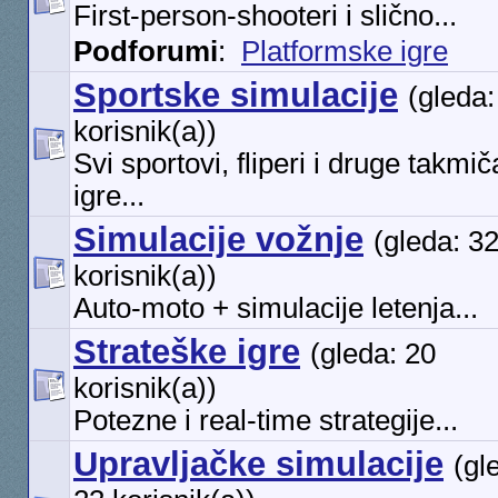
First-person-shooteri i slično...
Podforumi
:
Platformske igre
Sportske simulacije
(gleda:
korisnik(a))
Svi sportovi, fliperi i druge takmi
igre...
Simulacije vožnje
(gleda: 3
korisnik(a))
Auto-moto + simulacije letenja...
Strateške igre
(gleda: 20
korisnik(a))
Potezne i real-time strategije...
Upravljačke simulacije
(gl