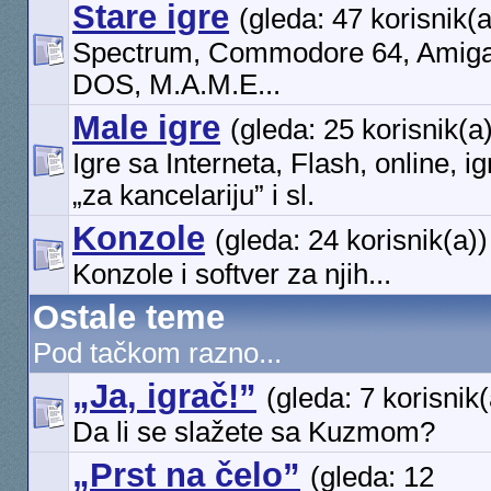
Stare igre
(gleda: 47 korisnik(a
Spectrum, Commodore 64, Amig
DOS, M.A.M.E...
Male igre
(gleda: 25 korisnik(a
Igre sa Interneta, Flash, online, ig
„za kancelariju” i sl.
Konzole
(gleda: 24 korisnik(a))
Konzole i softver za njih...
Ostale teme
Pod tačkom razno...
„Ja, igrač!”
(gleda: 7 korisnik(
Da li se slažete sa Kuzmom?
„Prst na čelo”
(gleda: 12