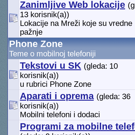
Zanimljive Web lokacije
(g
13 korisnik(a))
Lokacije na Mreži koje su vredne
pažnje
Phone Zone
Teme o mobilnoj telefoniji
Tekstovi u SK
(gleda: 10
korisnik(a))
u rubrici Phone Zone
Aparati i oprema
(gleda: 36
korisnik(a))
Mobilni telefoni i dodaci
Programi za mobilne tele