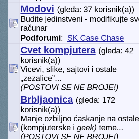
Modovi
(gleda: 37 korisnik(a))
Budite jedinstveni - modifikujte sv
računar
Podforumi
:
SK Case Chase
Cvet kompjutera
(gleda: 42
korisnik(a))
Vicevi, slike, sajtovi i ostale
„zezalice”...
(POSTOVI SE NE BROJE!)
Brbljaonica
(gleda: 172
korisnik(a))
Manje ozbiljno ćaskanje na ostale
(kompjuterske i
geek)
teme...
(POSTOVI SE NE BROJE!)