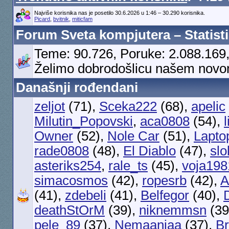
Najviše korisnika nas je posetilo 30.6.2026 u 1:46 – 30.290 korisnika.
Picard
,
bvitnik
,
miticfam
Forum Sveta kompjutera – Statist
Teme: 90.726, Poruke: 2.088.169,
Želimo dobrodošlicu našem novo
Današnji rođendani
zeljot
(71),
Sceka222
(68),
apelic
Milutin_Popovski
,
aca0808
(54),
l
Owner
(52),
Nole Car
(51),
Lapto
rade0808
(48),
El Diablo
(47),
slo
asteriks254
,
rale_ts
(45),
voja198
simacosmos
(42),
ropesrb
(42),
A
(41),
zdebeli
(41),
Belfegor
(40),
deathStOrM
(39),
niknemmsn
(39
pele_89
(37),
Nemaanjaa
(37),
Br