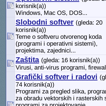
korisnik(a))
Windows, Mac OS, DOS...
Slobodni softver
(gleda: 20
korisnik(a))
Teme o softveru otvorenog koda
(programi i operativni sistemi),
projektima, zajednici...
Zaštita
(gleda: 16 korisnik(a))
Virusi, anti-virus programi, firewall
Grafički softver i radovi
(g
74 korisnik(a))
Programi za pregled slika, progr
za obradu vektorskih i rasterskih s
programi za projektovanje,