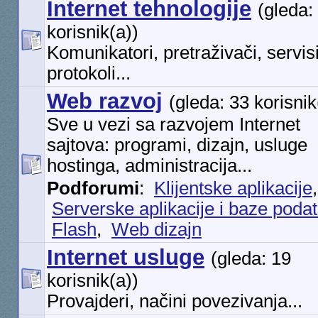
Internet tehnologije
(gleda:
korisnik(a))
Komunikatori, pretraživači, servisi
protokoli...
Web razvoj
(gleda: 33 korisnik
Sve u vezi sa razvojem Internet
sajtova: programi, dizajn, usluge
hostinga, administracija...
Podforumi
:
Klijentske aplikacije
Serverske aplikacije i baze poda
Flash
,
Web dizajn
Internet usluge
(gleda: 19
korisnik(a))
Provajderi, načini povezivanja...