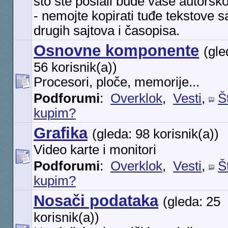
što ste poslali bude vaše autorsk
- nemojte kopirati tuđe tekstove s
drugih sajtova i časopisa.
Osnovne komponente
(gle
56 korisnik(a))
Procesori, ploče, memorije...
Podforumi
:
Overklok
,
Vesti
,
Š
kupim?
Grafika
(gleda: 98 korisnik(a))
Video karte i monitori
Podforumi
:
Overklok
,
Vesti
,
Š
kupim?
Nosači podataka
(gleda: 25
korisnik(a))