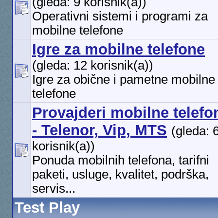
(gleda: 9 korisnik(a))
Operativni sistemi i programi za
mobilne telefone
Igre za mobilne telefone
(gleda: 12 korisnik(a))
Igre za obične i pametne mobilne
telefone
Provajderi mobilne telefon
- Telenor, Vip, MTS
(gleda: 
korisnik(a))
Ponuda mobilnih telefona, tarifni
paketi, usluge, kvalitet, podrška,
servis...
Test Play