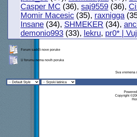
Casper MC
(36),
saj9559
(36),
C
Momir Macesic
(35),
raxnigga
(3
Insane
(34),
SHMEKER
(34),
anc
demonio993
(33),
lekru
,
pr0* | Vu
Forum sadrži nove poruke
U forumu nema novih poruka
Sva vremena s
Powered 
Copyright ©200
Ho