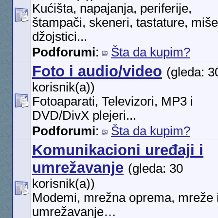
Kućišta, napajanja, periferije,
štampači, skeneri, tastature, miše
džojstici...
Podforumi
:
Šta da kupim?
Foto i audio/video
(gleda: 3
korisnik(a))
Fotoaparati, Televizori, MP3 i
DVD/DivX plejeri...
Podforumi
:
Šta da kupim?
Komunikacioni uređaji i
umrežavanje
(gleda: 30
korisnik(a))
Modemi, mrežna oprema, mreže 
umrežavanje…