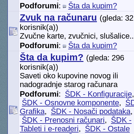
Podforumi
:
Šta da kupim?
Zvuk na računaru
(gleda: 32
korisnik(a))
Zvučne karte, zvučnici, slušalice..
Podforumi
:
Šta da kupim?
Šta da kupim?
(gleda: 296
korisnik(a))
Saveti oko kupovine novog ili
nadogradnje starog računara
Podforumi
:
ŠDK - Konfiguracije
ŠDK - Osnovne komponente
,
ŠD
Grafika
,
ŠDK - Nosači podataka
ŠDK - Prenosni računari
,
ŠDK -
Tableti i e-readeri
,
ŠDK - Ostale