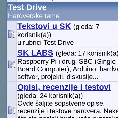
Test Drive
Hardverske teme
Tekstovi u SK
(gleda: 7
korisnik(a))
u rubrici Test Drive
SK LABS
(gleda: 17 korisnik(a
Raspberry Pi i drugi SBC (Single-
Board Computer), Arduino, hardve
softver, projekti, diskusije...
Opisi, recenzije i testovi
(gleda: 24 korisnik(a))
Ovde šaljite sopstvene opise,
recenzije i testove hardvera. Nek