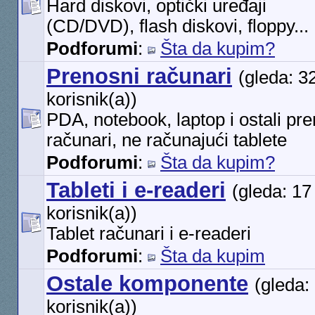
Hard diskovi, optički uređaji
(CD/DVD), flash diskovi, floppy...
Podforumi
:
Šta da kupim?
Prenosni računari
(gleda: 3
korisnik(a))
PDA, notebook, laptop i ostali pr
računari, ne računajući tablete
Podforumi
:
Šta da kupim?
Tableti i e-readeri
(gleda: 17
korisnik(a))
Tablet računari i e-readeri
Podforumi
:
Šta da kupim
Ostale komponente
(gleda:
korisnik(a))