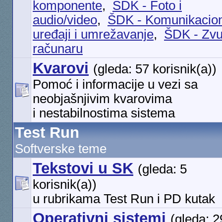
komponente
,
ŠDK - Foto i
audio/video
,
ŠDK - Komunikacion
uređaji i umrežavanje
,
ŠDK - Zvu
računaru
Kvarovi
(gleda: 57 korisnik(a))
Pomoć i informacije u vezi sa
neobjašnjivim kvarovima
i nestabilnostima sistema
Test Run
Softverske teme
Tekstovi u SK
(gleda: 5
korisnik(a))
u rubrikama Test Run i PD kutak
Operativni sistemi
(gleda: 2