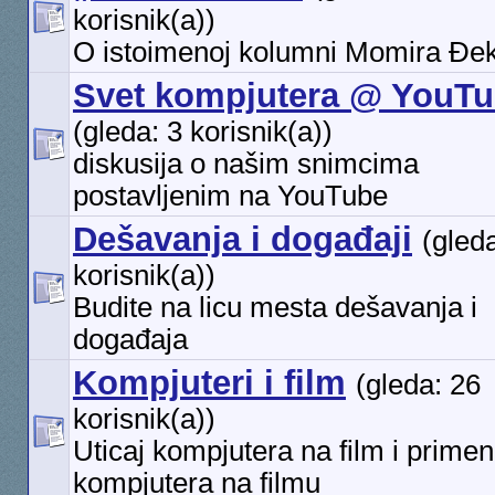
korisnik(a))
O istoimenoj kolumni Momira Đe
Svet kompjutera @ YouT
(gleda: 3 korisnik(a))
diskusija o našim snimcima
postavljenim na YouTube
Dešavanja i događaji
(gleda
korisnik(a))
Budite na licu mesta dešavanja i
događaja
Kompjuteri i film
(gleda: 26
korisnik(a))
Uticaj kompjutera na film i prime
kompjutera na filmu