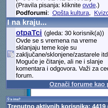
(Pravila pisanja: kliknite
ovde
.)
Podforumi
:
Opšta kultura
,
Kviz
I na kraju...
otpaTci
(gleda: 30 korisnik(a))
Ovde se s vremena na vreme
sklanjaju teme koje su
zaključane/sklonjene/zastarele itd
Moguće je čitanje, ali ne i slanje
komentara i odgovora. Važi za ce
forum.
Označi forume kao 
Š’a ima?
Trenutno aktivnih korisnika
: 4419