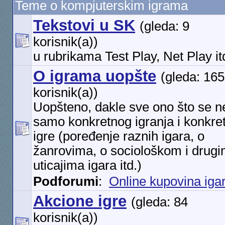
Teme o kompjuterskim igrama
Tekstovi u SK
(gleda: 9
korisnik(a))
u rubrikama Test Play, Net Play it
O igrama uopšte
(gleda: 165
korisnik(a))
Uopšteno, dakle sve ono što se ne
samo konkretnog igranja i konkre
igre (poređenje raznih igara, o
žanrovima, o sociološkom i drug
uticajima igara itd.)
Podforumi
:
Online kupovina iga
Akcione igre
(gleda: 84
korisnik(a))