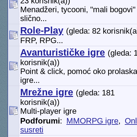
23 korisnik(a))
Menadžeri, tycooni, "mali bogovi" 
slično...
Role-Play
(gleda: 82 korisnik(a
FRP, RPG...
Avanturističke igre
(gleda: 
korisnik(a))
Point & click, pomoć oko prolask
igre...
Mrežne igre
(gleda: 181
korisnik(a))
Multi-player igre
Podforumi
:
MMORPG igre
,
Onl
susreti