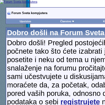
Forum Sveta kompjutera
Uputstvo
Članstvo
K
Dobro došli na Forum Sveta
Dobro došli! Pregled postojeć
počnete tako što ćete izabrati 
posetite i neku od tema u njem
snalaženje na forumu pročitaj
sami učestvujete u diskusijama
moraćete da, za početak, odabe
pored vaših poruka, odnosno 
podataka o sebi
registrujete
n