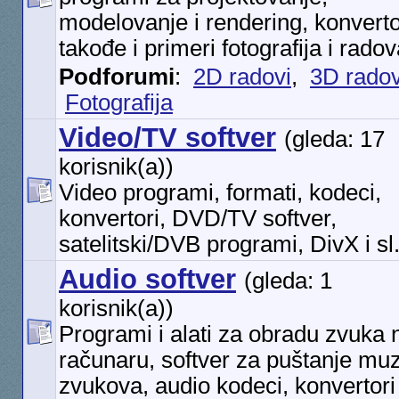
modelovanje i rendering, konverto
takođe i primeri fotografija i rado
Podforumi
:
2D radovi
,
3D radov
Fotografija
Video/TV softver
(gleda: 17
korisnik(a))
Video programi, formati, kodeci,
konvertori, DVD/TV softver,
satelitski/DVB programi, DivX i sl
Audio softver
(gleda: 1
korisnik(a))
Programi i alati za obradu zvuka 
računaru, softver za puštanje muz
zvukova, audio kodeci, konvertori