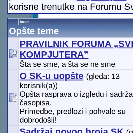
korisne trenutke na Forumu S
forum
Opšte teme
PRAVILNIK FORUMA „SV
KOMPJUTERA”
Šta se sme, a šta se ne sme
O SK-u uopšte
(gleda: 13
korisnik(a))
Opšta rasprava o izgledu i sadrža
časopisa.
Primedbe, predlozi i pohvale su
dobrodošli!
Sadržaj novog broja SK
(g