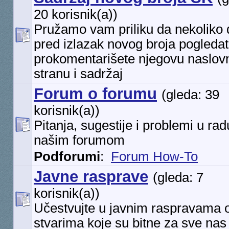
20 korisnik(a))
Pružamo vam priliku da nekoliko
pred izlazak novog broja pogledat
prokomentarišete njegovu naslov
stranu i sadržaj
Forum o forumu
(gleda: 39
korisnik(a))
Pitanja, sugestije i problemi u rad
našim forumom
Podforumi
:
Forum How-To
Javne rasprave
(gleda: 7
korisnik(a))
Učestvujte u javnim raspravama 
stvarima koje su bitne za sve nas