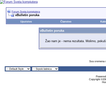
Forum Sveta kompjutera
vBulletin poruka
Uputstvo
Članstvo
Kale
vBulletin poruka
Žao nam je - nema rezultata. Molimo, pokuš
Sva vremena s
Powered 
Copyright ©200
Ho