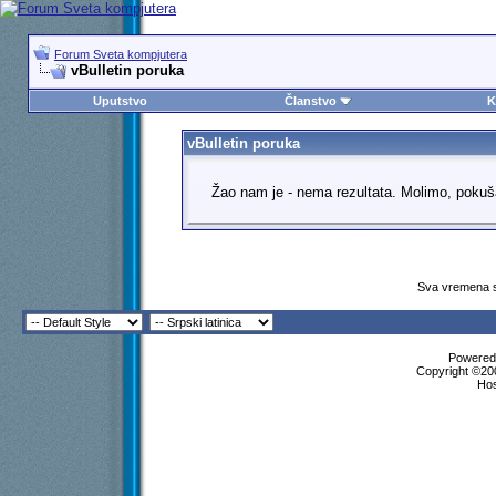
Forum Sveta kompjutera
vBulletin poruka
Uputstvo
Članstvo
K
vBulletin poruka
Žao nam je - nema rezultata. Molimo, pokuš
Sva vremena s
Powered 
Copyright ©200
Ho