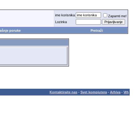
ime korisnika
Zapamti me!
Lozinka
ašnje poruke
Pretraži
Kontaktirajte nas
-
Svet kompjutera
-
Arhiva
-
Vrh