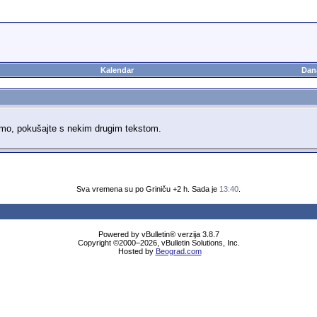
Kalendar
Dan
imo, pokušajte s nekim drugim tekstom.
Sva vremena su po Griniču +2 h. Sada je
13:40
.
Powered by vBulletin® verzija 3.8.7
Copyright ©2000–2026, vBulletin Solutions, Inc.
Hosted by
Beograd.com