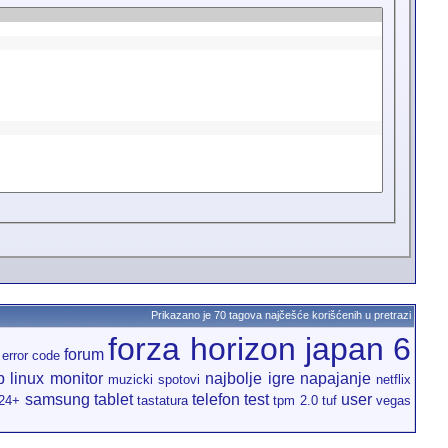
Prikazano je 70 tagova najčešće korišćenih u pretrazi
forza horizon japan 6
forum
error code
p
linux
monitor
najbolje igre
napajanje
muzicki spotovi
netflix
samsung
tablet
telefon
test
user
24+
tastatura
tpm 2.0
tuf
vegas