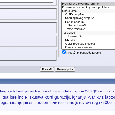
Pretraži pripadajuće forume
design
beep code
best games
bus bound
bus simulator
capture
distribucija
konfiguracija igranje
igra
igre
indie
iskustva
kvar
kviz
lapto
k
rogramiranje
radeon
rce
review
rpg
rx9000
prosuto
razer
recenzija
s