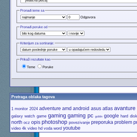
Pronađi teme sa
Odgovora
Pronađi poruke od
Kriterijum za sortiranje:
Prikaži rezultate kao
Teme
Poruke
Pretraga oblaka tagova
avanture
adventure
amd
android
asus
atlas
1 monitor
2024
gaming
gaming pc
google
galaxy watch
game
hard dis
goblin
photoshop
north
opis
preporuka
problem
p
ocz
povezivanje
youtube
video 4k
video hd
voda
word