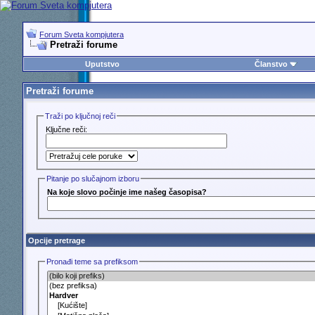
Forum Sveta kompjutera
Pretraži forume
Uputstvo
Članstvo
Pretraži forume
Traži po ključnoj reči
Ključne reči:
Pitanje po slučajnom izboru
Na koje slovo počinje ime našeg časopisa?
Opcije pretrage
Pronađi teme sa prefiksom