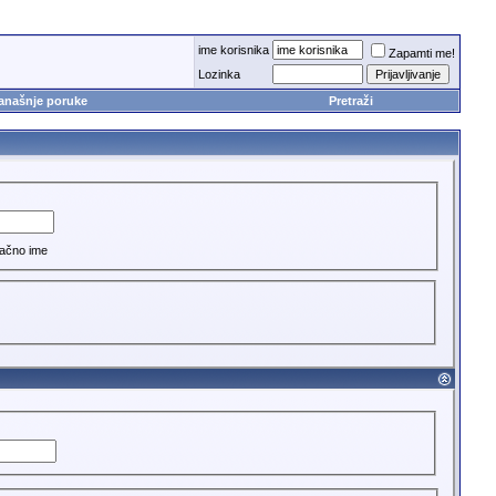
ime korisnika
Zapamti me!
Lozinka
anašnje poruke
Pretraži
ačno ime