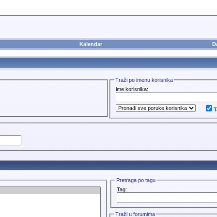
Kalendar
D
Traži po imenu korisnika
ime korisnika:
T
Pretraga po tagu
Tag:
Traži u forumima