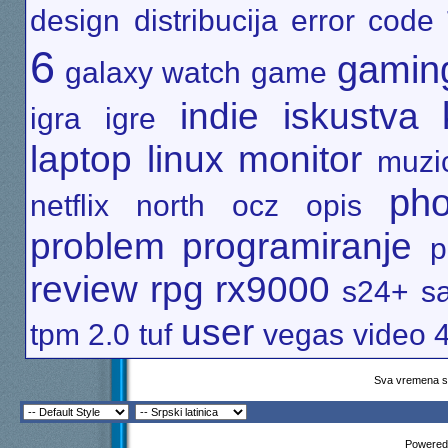
design
distribucija
error code
6
gamin
galaxy watch
game
indie
iskustva
igra
igre
laptop
linux
monitor
muzic
pho
netflix
north
ocz
opis
problem
programiranje
p
review
rpg
rx9000
s24+
s
user
tpm 2.0
tuf
vegas
video 
Sva vremena su
Powered 