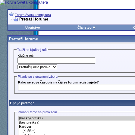
Forum Sveta kompjutera
Pretraži forume
Uputstvo
Članstvo
K
Pretraži forume
Traži po ključnoj reči
Ključne reči:
Pitanje po slučajnom izboru
Kako se zove časopis na čiji se forum registrujete?
Opcije pretrage
Pronađi teme sa prefiksom