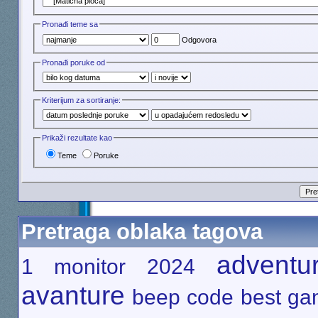
Pronađi teme sa
Odgovora
Pronađi poruke od
Kriterijum za sortiranje:
Prikaži rezultate kao
Teme
Poruke
Pretraga oblaka tagova
adventu
1 monitor
2024
avanture
beep code
best g