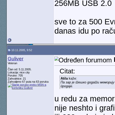
256MB USB 2.0
sve to za 500 Ev
danas idu po rač
10.11.2005, 9:52
Guliver
Veteran
Citat:
Član od: 5.11.2005.
Lokacija: nice city
Poruke: 705
Atila
kaže:
Zahvalnice: 21
Zahvaljeno 67 puta na 63 poruka
Па зар је тешко додати меморију
продаје.
u redu za memori
nije neshto i gra