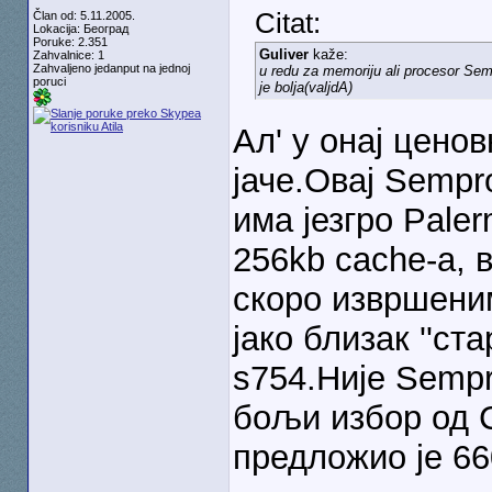
Citat:
Član od: 5.11.2005.
Lokacija: Београд
Poruke: 2.351
Guliver
kaže:
Zahvalnice: 1
Zahvaljeno jedanput na jednoj
u redu za memoriju ali procesor Semp
poruci
je bolja(valjdA)
Ал' у онај цено
јаче.Овај Sempr
има језгро Paler
256kb cache-a, 
скоро извршени
јако близак ''ст
s754.Није Sempr
бољи избор од C
предложио је 6