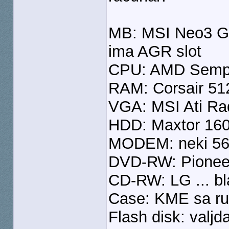
MB: MSI Neo3 Gol
ima AGR slot
CPU: AMD Semp
RAM: Corsair 5
VGA: MSI Ati R
HDD: Maxtor 1
MODEM: neki 5
DVD-RW: Pionee
CD-RW: LG ... bl
Case: KME sa ru
Flash disk: valjd