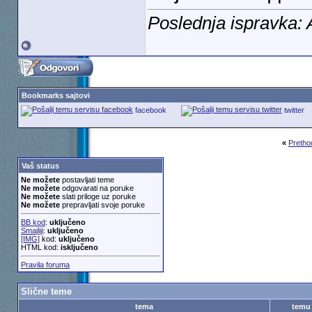
Poslednja ispravka: 
Bookmarks sajtovi
facebook
twitter
«
Pretho
Vaš status
Ne možete
postavljati teme
Ne možete
odgovarati na poruke
Ne možete
slati priloge uz poruke
Ne možete
prepravljati svoje poruke
BB kod
:
uključeno
Smajliji
:
uključeno
[IMG]
kod:
uključeno
HTML kod:
isključeno
Pravila foruma
Slične teme
tema
temu