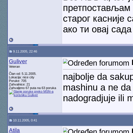
претпостављам 
старог
касније с
ако ти овај сад
9.11.2005, 22:46
Guliver
Veteran
najbolje da sakup
Član od: 5.11.2005.
Lokacija: nice city
Poruke: 705
mashinu a ne da 
Zahvalnice: 21
Zahvaljeno 67 puta na 63 poruka
nadogradjuje ili 
10.11.2005, 0:41
Atila