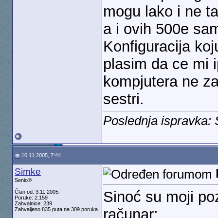
mogu lako i ne t
a i ovih 500e sa
Konfiguracija koj
plasim da ce mi i
kompjutera ne za
sestri.
Poslednja ispravka:
10.11.2005, 7:44
Simke
Senio®
Sinoć su moji po
Član od: 3.11.2005.
Poruke: 2.159
Zahvalnice: 239
računar:
Zahvaljeno 835 puta na 309 poruka