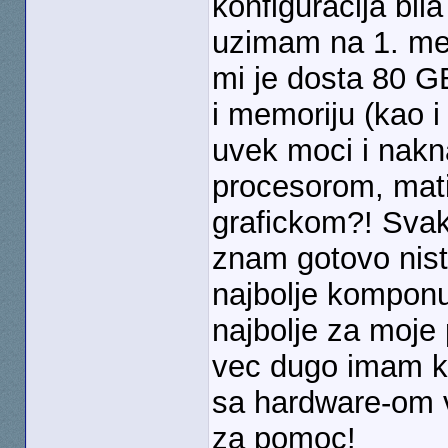
konfiguracija bil
uzimam na 1. mes
mi je dosta 80 
i memoriju (kao i 
uvek moci i nakn
procesorom, mat
grafickom?! Svak
znam gotovo nis
najbolje komponu
najbolje za moje 
vec dugo imam ko
sa hardware-om 
za pomoc!