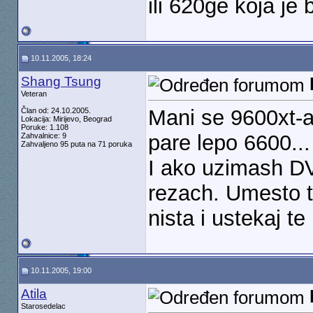
ili 620ge koja je 
10.11.2005, 18:24
Shang Tsung
Veteran
Mani se 9600xt-a. 
Član od: 24.10.2005.
Lokacija: Mirijevo, Beograd
Poruke: 1.108
pare lepo 6600...
Zahvalnice: 9
Zahvaljeno 95 puta na 71 poruka
I ako uzimash DV
rezach. Umesto t
nista i ustekaj te
10.11.2005, 19:00
Atila
Starosedelac