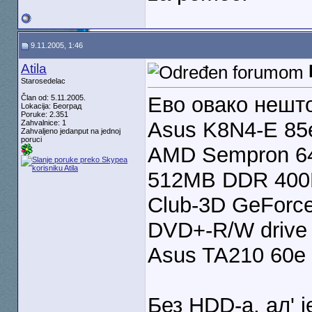
9.11.2005, 1:46
Atila
Starosedelac
Ево овако нешт
Član od: 5.11.2005.
Lokacija: Београд
Poruke: 2.351
Asus K8N4-E 85
Zahvalnice: 1
Zahvaljeno jedanput na jednoj
poruci
AMD Sempron 64
512MB DDR 400M
Club-3D GeForc
DVD+-R/W drive
Asus TA210 60e
Без HDD-а, ал' ј