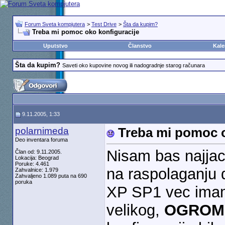
Forum Sveta kompjutera
>
Test Drive
>
Šta da kupim?
Treba mi pomoc oko konfiguracije
Uputstvo
Članstvo
Kale
Šta da kupim?
Saveti oko kupovine novog ili nadogradnje starog računara
9.11.2005, 1:33
polarnimeda
Treba mi pomoc o
Deo inventara foruma
Nisam bas najjac
Član od: 9.11.2005.
Lokacija: Beograd
Poruke: 4.461
na raspolaganju 
Zahvalnice: 1.979
Zahvaljeno 1.089 puta na 690
poruka
XP SP1 vec imam
velikog,
OGROM