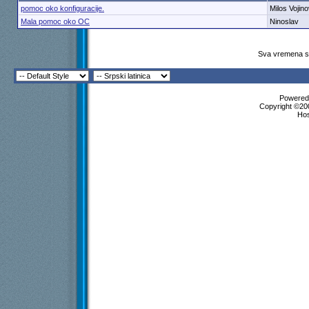
pomoc oko konfiguracije.
Milos Vojino
Mala pomoc oko OC
Ninoslav
Sva vremena su
Powered 
Copyright ©200
Ho