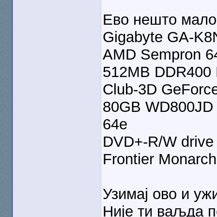
Ево нешто мало
Gigabyte GA-K8N
AMD Sempron 64
512MB DDR400 Ki
Club-3D GeForc
80GB WD800JD S
64е
DVD+-R/W drive
Frontier Monar
Узимај ово и ужи
Није ти ваљда п