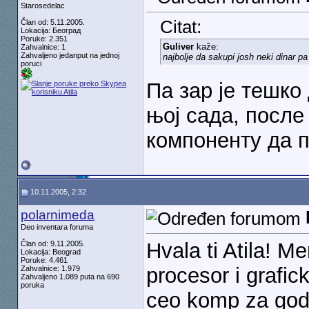
Starosedelac
Citat:
Član od: 5.11.2005.
Lokacija: Београд
Poruke: 2.351
Guliver
kaže:
Zahvalnice: 1
Zahvaljeno jedanput na jednoj
najbolje da sakupi josh neki dinar p
poruci
Па зар је тешко
њој сада, после
компоненту да п
10.11.2005, 2:32
polarnimeda
Deo inventara foruma
Hvala ti Atila! Me
Član od: 9.11.2005.
Lokacija: Beograd
Poruke: 4.461
procesor i grafi
Zahvalnice: 1.979
Zahvaljeno 1.089 puta na 690
poruka
ceo komp za go