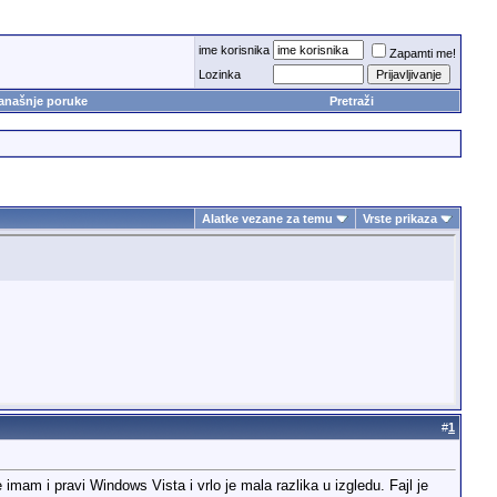
ime korisnika
Zapamti me!
Lozinka
anašnje poruke
Pretraži
Alatke vezane za temu
Vrste prikaza
#
1
am i pravi Windows Vista i vrlo je mala razlika u izgledu. Fajl je