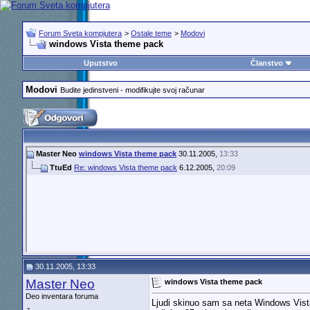
Forum Sveta kompjutera
>
Ostale teme
>
Modovi
windows Vista theme pack
Uputstvo
Članstvo
Modovi
Budite jedinstveni - modifikujte svoj računar
Master Neo
windows Vista theme pack
30.11.2005,
13:33
TtuEd
Re: windows Vista theme pack
6.12.2005,
20:09
30.11.2005, 13:33
Master Neo
windows Vista theme pack
Deo inventara foruma
Ljudi skinuo sam sa neta Windows Vista