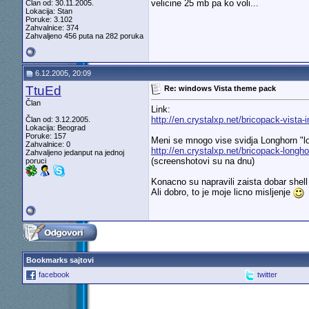
velicine 25 mb pa ko voli...
Član od: 30.11.2005.
Lokacija: Stan
Poruke: 3.102
Zahvalnice: 374
Zahvaljeno 456 puta na 282 poruka
6.12.2005, 20:09
TtuEd
Re: windows Vista theme pack
Član
Link:
http://en.crystalxp.net/bricopack-vista-i
Član od: 3.12.2005.
Lokacija: Beograd
Poruke: 157
Meni se mnogo vise svidja Longhorn "l
Zahvalnice: 0
http://en.crystalxp.net/bricopack-longho
Zahvaljeno jedanput na jednoj
(screenshotovi su na dnu)
poruci
Konacno su napravili zaista dobar shell
Ali dobro, to je moje licno misljenje
Bookmarks sajtovi
facebook
twitter