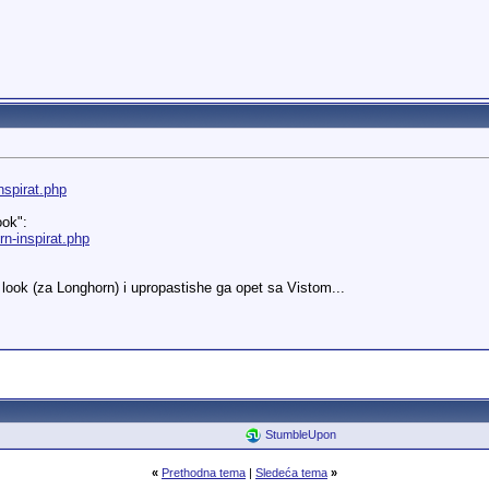
nspirat.php
ook":
rn-inspirat.php
 look (za Longhorn) i upropastishe ga opet sa Vistom...
StumbleUpon
«
Prethodna tema
|
Sledeća tema
»