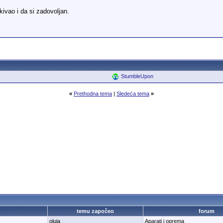
jkivao i da si zadovoljan.
StumbleUpon
«
Prethodna tema
|
Sledeća tema
»
temu započeo
forum
oluja
Aparati i oprema