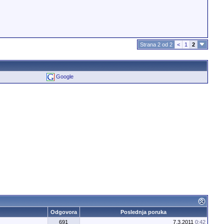
Strana 2 od 2
<
1
2
Google
Odgovora
Poslednja poruka
691
7.3.2011
0:42