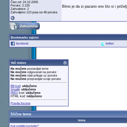
Član od: 24.10.2005.
Poruke: 2.226
Bitno je da si pazario ono što si i prižel
Zahvalnice: 2
Zahvaljeno 123 puta na 48 poruka
Bookmarks sajtovi
facebook
twitter
Vaš status
Ne možete
postavljati teme
Ne možete
odgovarati na poruke
Ne možete
slati priloge uz poruke
Ne možete
prepravljati svoje poruke
BB kod
:
uključeno
Smajliji
:
uključeno
[IMG]
kod:
uključeno
HTML kod:
isključeno
Pravila foruma
Slične teme
tema
Koji mobilni koristite?