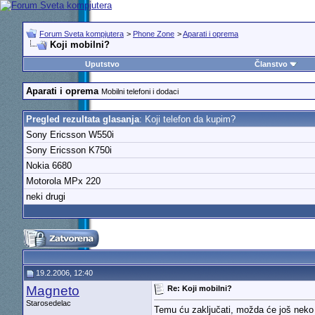
Forum Sveta kompjutera
>
Phone Zone
>
Aparati i oprema
Koji mobilni?
Uputstvo
Članstvo
Aparati i oprema
Mobilni telefoni i dodaci
Pregled rezultata glasanja
: Koji telefon da kupim?
Sony Ericsson W550i
Sony Ericsson K750i
Nokia 6680
Motorola MPx 220
neki drugi
19.2.2006, 12:40
Magneto
Re: Koji mobilni?
Starosedelac
Temu ću zaključati, možda će još neko b