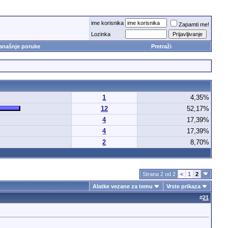
ime korisnika
Zapamti me!
Lozinka
anašnje poruke
Pretraži
1
4,35%
12
52,17%
4
17,39%
4
17,39%
2
8,70%
Strana 2 od 2
<
1
2
Alatke vezane za temu
Vrste prikaza
#
21