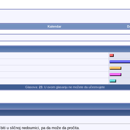
Kalendar
D
Glasova:
23
. U ovom glasanju ne možete da učestvujete
iti u sličnoj nedoumici, pa da može da pročita.