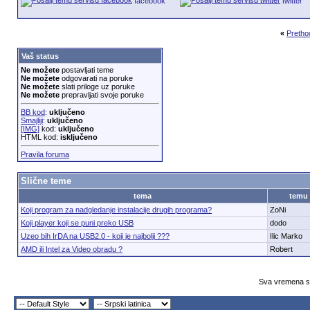
facebook
twitter
«
Pretho
Vaš status
Ne možete
postavljati teme
Ne možete
odgovarati na poruke
Ne možete
slati priloge uz poruke
Ne možete
prepravljati svoje poruke
BB kod
:
uključeno
Smajliji
:
uključeno
[IMG]
kod:
uključeno
HTML kod:
isključeno
Pravila foruma
Slične teme
tema
temu
Koji program za nadgledanje instalacije drugih programa?
ZoNi
Koji player koji se puni preko USB
dodo
Uzeo bih IrDA na USB2.0 - koji je najbolji ???
Ilic Marko
AMD ili Intel za Video obradu ?
Robert
Sva vremena su