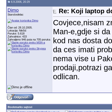
6.9.2006, 20:29
Dimo
Re: Koji laptop d
Starośeđelac
Covjece,nisam zna
Član od: 28.10.2005.
Man-e,gdje si da
Lokacija: Nikšić
Poruke: 5.618
Zahvalnice: 433
kod nas dosta do
Zahvaljeno 946 puta na 705 poruka
da ces imati pro
nema vise u Pako
prodaji,potrazi g
odlican.
Bookmarks sajtovi