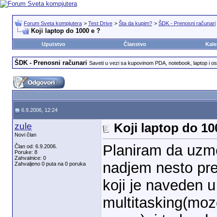
Forum Sveta kompjutera
>
Test Drive
>
Šta da kupim?
>
ŠDK - Prenosni računari
Koji laptop do 1000 e ?
Uputstvo
Članstvo
Kale
ŠDK - Prenosni računari
Saveti u vezi sa kupovinom PDA, notebook, laptop i os
6.9.2006, 12:24
zule
Koji laptop do 10
Novi član
Planiram da uzme
Član od: 6.9.2006.
Poruke: 8
Zahvalnice: 0
nadjem nesto pre
Zahvaljeno 0 puta na 0 poruka
koji je naveden u
multitasking(moz