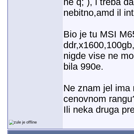
ne q; ), i treba 
nebitno,amd il int
Bio je tu MSI M65
ddr,x1600,100gb,
nigde vise ne mo
bila 990e.
Ne znam jel ima 
cenovnom rangu
Ili neka druga p