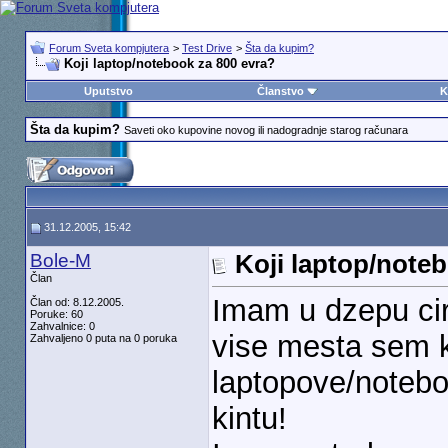
Forum Sveta kompjutera
>
Test Drive
>
Šta da kupim?
Koji laptop/notebook za 800 evra?
Uputstvo
Članstvo
K
Šta da kupim?
Saveti oko kupovine novog ili nadogradnje starog računara
31.12.2005, 15:42
Bole-M
Koji laptop/note
Član
Imam u dzepu cir
Član od: 8.12.2005.
Poruke: 60
Zahvalnice: 0
vise mesta sem k
Zahvaljeno 0 puta na 0 poruka
laptopove/noteboo
kintu!