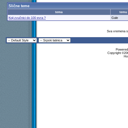
Slične teme
tema
temu
Koji zvučnici do 100 evra ?
Gale
Sva vremena su
Powered 
Copyright ©200
Ho