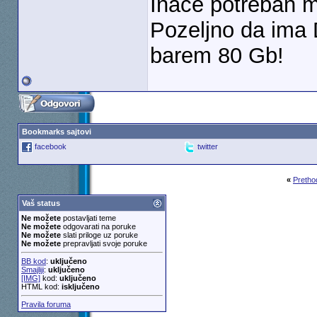
Inace potreban m
Pozeljno da ima 
barem 80 Gb!
Bookmarks sajtovi
facebook
twitter
«
Pretho
Vaš status
Ne možete
postavljati teme
Ne možete
odgovarati na poruke
Ne možete
slati priloge uz poruke
Ne možete
prepravljati svoje poruke
BB kod
:
uključeno
Smajliji
:
uključeno
[IMG]
kod:
uključeno
HTML kod:
isključeno
Pravila foruma