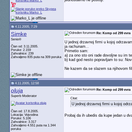
4.11.2005, 7:29
Simke
Re: Komp od 299 evra
Senio®
U jednoj drzavnoj firmi u kojoj odrzava
ja rachunam...
Član od: 3.11.2005.
Poruke: 2.159
Primetio sam:
Zahvalnice: 239
a) za ono sto oni rade dovoljne su im te
Zahvaljeno 835 puta na 309 poruka
b) kad god nesto popravljam to su: Nov
Ne kazem da se slazem sa njihovom filiso
4.11.2005, 12:58
oluja
Re: Komp od 299 evra
Superb Moderator
Citat:
U jednoj drzavnoj firmi u kojoj odr
Član od: 17.8.2005.
Lokacija: Vojvodina
Probaj da ih ubedis da kupe jedan u dva m
Poruke: 5.106
Zahvalnice: 3.317
Zahvaljeno 4.551 puta na 1.344
poruka