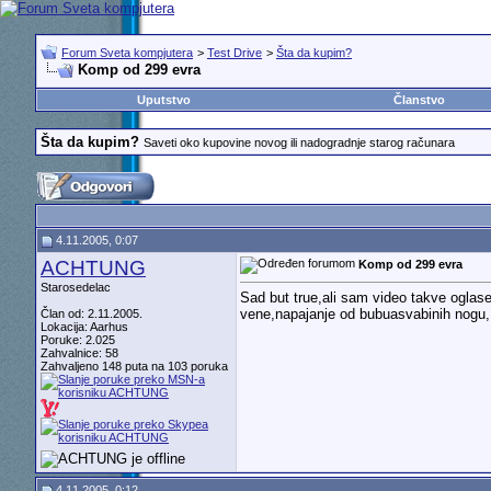
Forum Sveta kompjutera
>
Test Drive
>
Šta da kupim?
Komp od 299 evra
Uputstvo
Članstvo
Šta da kupim?
Saveti oko kupovine novog ili nadogradnje starog računara
4.11.2005, 0:07
ACHTUNG
Komp od 299 evra
Starosedelac
Sad but true,ali sam video takve ogla
vene,napajanje od bubuasvabinih nogu,..
Član od: 2.11.2005.
Lokacija: Aarhus
Poruke: 2.025
Zahvalnice: 58
Zahvaljeno 148 puta na 103 poruka
4.11.2005, 0:12