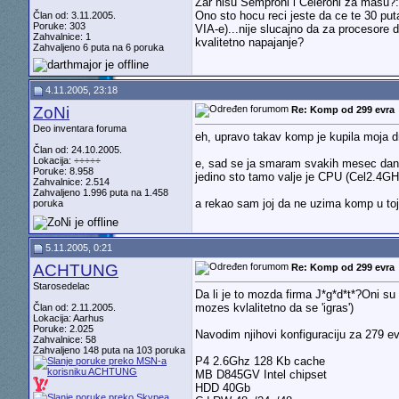
Zar nisu Semproni i Celeroni za masu?:
Ono sto hocu reci jeste da ce te 30 put
Član od: 3.11.2005.
Poruke: 303
VIA-e)...nije slucajno da za procesore 
Zahvalnice: 1
kvalitetno napajanje?
Zahvaljeno 6 puta na 6 poruka
4.11.2005, 23:18
ZoNi
Re: Komp od 299 evra
Deo inventara foruma
eh, upravo takav komp je kupila moja 
Član od: 24.10.2005.
Lokacija: ÷÷÷÷÷
e, sad se ja smaram svakih mesec dana d
Poruke: 8.958
jedino sto tamo valje je CPU (Cel2.4GHz
Zahvalnice: 2.514
Zahvaljeno 1.996 puta na 1.458
a rekao sam joj da ne uzima komp u toj
poruka
5.11.2005, 0:21
ACHTUNG
Re: Komp od 299 evra
Starosedelac
Da li je to mozda firma J*g*d*t*?Oni s
mozes kvlalitetno da se 'igras')
Član od: 2.11.2005.
Lokacija: Aarhus
Poruke: 2.025
Navodim njihovi konfiguraciju za 279 ev
Zahvalnice: 58
Zahvaljeno 148 puta na 103 poruka
P4 2.6Ghz 128 Kb cache
MB D845GV Intel chipset
HDD 40Gb