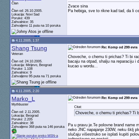
Član
Zvace sina
Pa hebiga, sve to rikne kad tad, da li ce
Član od: 26.10.2005.
Lokacija: Novi Sad
Poruke: 439
Zahvalnice: 35
Zahvaljeno 11 puta na 10 poruka
4.11.2005, 1:37
Shang Tsung
Re: Komp od 299 evra
Veteran
Choveche, o chemu ti prichas? Ti bi rad
bacaju na otpad, shalju na reparaciju i 
Član od: 24.10.2005.
Lokacija: Mirijevo, Beograd
kucao u wordu...
Poruke: 1.108
Zahvalnice: 9
Zahvaljeno 95 puta na 71 poruka
4.11.2005, 2:20
Marko_L
Re: Komp od 299 evra
Mythbuster
Citat:
Član od: 2.11.2005.
Choveche, o chemu ti prichas? Ti bi
Lokacija: Beograd
Poruke: 2.205
Zahvalnice: 38
Pa u pravu je.Te polovne brand name maš
Zahvaljeno 368 puta na 146 poruka
neko JNC napajanje 230W, neku šklj ploč
slučaju višestruko se isplati kupiti po
jednostavno ne postoji.