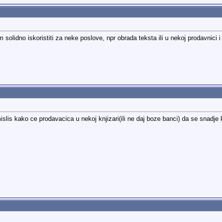
solidno iskoristiti za neke poslove, npr obrada teksta ili u nekoj prodavnici 
mislis kako ce prodavacica u nekoj knjizari(ili ne daj boze banci) da se snadje 