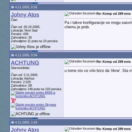
4.11.2005, 0:26
Johny Atos
Re: Komp od 299 evra
Član
Pa i takve konfiguracije se mogu sasvim 
chemu je prob.
Član od: 26.10.2005.
Lokacija: Novi Sad
Poruke: 439
Zahvalnice: 35
Zahvaljeno 11 puta na 10 poruka
4.11.2005, 0:34
ACHTUNG
Re: Komp od 299 evra
Starosedelac
u tome sto ce vrlo brzo da 'rikne' .Sta 
Član od: 2.11.2005.
Lokacija: Aarhus
Poruke: 2.025
Zahvalnice: 58
Zahvaljeno 148 puta na 103 poruka
4.11.2005, 1:24
Johny Atos
Re: Komp od 299 evra