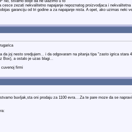
P No, stvarno bolje da ne ulazimo u to
a cesce zezati nekvalitetno napajanje nepoznatog proizvodjaca i nekvalitetna 
dobijas garanciju od tri godine a za napajanje nista. A opet, ako uzimas neki 
drugarica
a joj nesto sredjujem... i da odgovaram na pitanja tipa "zasto igrica stara 
 Box), a ostalo je uzas blagi...
 cuvenoj firmi
u stvarno buvljak,sta oni prodaju za 1100 evra....Za te pare moze da se napr
ra: