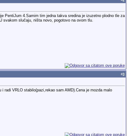
nije PentiJum 4.Samim tim jedna takva sredina je izuzetno plodno tle za
de.U svakom slučaju, ništa novo, pogotovo na ovom tlu.
#
3
u i radi VRLO stabilo(pazi,rekao sam AMD).Cena je mozda malo