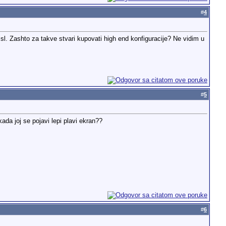
#
4
i sl. Zashto za takve stvari kupovati high end konfiguracije? Ne vidim u
#
5
kada joj se pojavi lepi plavi ekran??
#
6