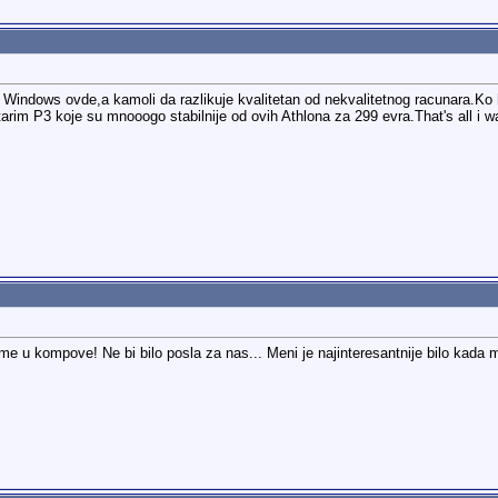
ira Windows ovde,a kamoli da razlikuje kvalitetan od nekvalitetnog racunara.K
starim P3 koje su mnooogo stabilnije od ovih Athlona za 299 evra.That's all i w
ume u kompove! Ne bi bilo posla za nas... Meni je najinteresantnije bilo kada 