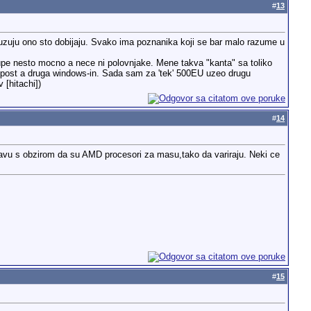
#
13
sluzuju ono sto dobijaju. Svako ima poznanika koji se bar malo razume u
kupe nesto mocno a nece ni polovnjake. Mene takva "kanta" sa toliko
lupost a druga windows-in. Sada sam za 'tek' 500EU uzeo drugu
 [hitachi])
#
14
spravu s obzirom da su AMD procesori za masu,tako da variraju. Neki ce
#
15