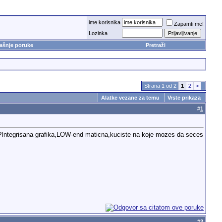
ime korisnika
Zapamti me!
Lozinka
ašnje poruke
Pretraži
Strana 1 od 2
1
2
>
Alatke vezane za temu
Vrste prikaza
#
1
a?Integrisana grafika,LOW-end maticna,kuciste na koje mozes da seces
#
2