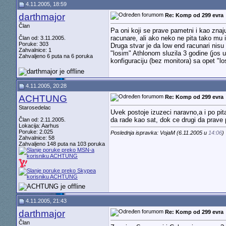
4.11.2005, 18:59
darthmajor
Re: Komp od 299 evra
Član
Pa oni koji se prave pametni i kao znaj
racunare, ali ako neko ne pita tako mu i
Član od: 3.11.2005.
Poruke: 303
Druga stvar je da low end racunari nis
Zahvalnice: 1
"losim" Athlonom sluzila 3 godine (jos
Zahvaljeno 6 puta na 6 poruka
konfiguraciju (bez monitora) sa opet "l
4.11.2005, 20:28
ACHTUNG
Re: Komp od 299 evra
Starosedelac
Uvek postoje izuzeci naravno,a i po pit
da rade kao sat, dok ce drugi da prave 
Član od: 2.11.2005.
Lokacija: Aarhus
Poruke: 2.025
Poslednja ispravka: VojaM (6.11.2005 u
14:06
)
Zahvalnice: 58
Zahvaljeno 148 puta na 103 poruka
4.11.2005, 21:43
darthmajor
Re: Komp od 299 evra
Član