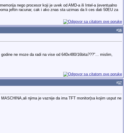
memorija nego procesor koji je uvek od AMD-a ili Intel-a (eventualno
veoma jeftin racunar, cak i ako znas sta uzimas da li ces dati 50EU za
#
16
4 godine ne moze da radi na vise od 640x480/16bita???"... mislim,
#
17
avi MASCHINA,ali njima je vaznije da ima TFT monitor(sa kojim usput ne