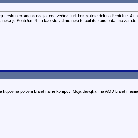
pjuterski nepismena nacija, gde većina ljudi kompjutere deli na PentiJum 4 i 
mo neka je PentiJum 4
, a kao što vidimo neki to obilato koriste da fino zara
lja kupovina polovni brand name kompovi.Moja devojka ima AMD brand masin