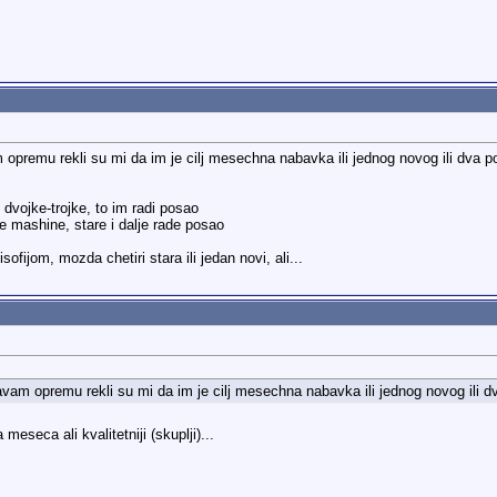
m opremu rekli su mi da im je cilj mesechna nabavka ili jednog novog ili dva 
 dvojke-trojke, to im radi posao
e mashine, stare i dalje rade posao
fijom, mozda chetiri stara ili jedan novi, ali...
zavam opremu rekli su mi da im je cilj mesechna nabavka ili jednog novog ili 
eseca ali kvalitetniji (skuplji)...