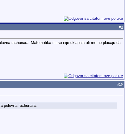
#
9
polovna rachunara. Matematika mi se nije uklapala ali me ne placaju da
#
10
dva polovna rachunara.