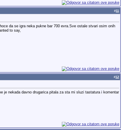
#
11
o hoce da se igra neka pukne bar 700 evra.Sve ostale stvari osim onih
anted to say,
#
12
me je nekada davno drugarica pitala za sta mi sluzi tastatura i komentar