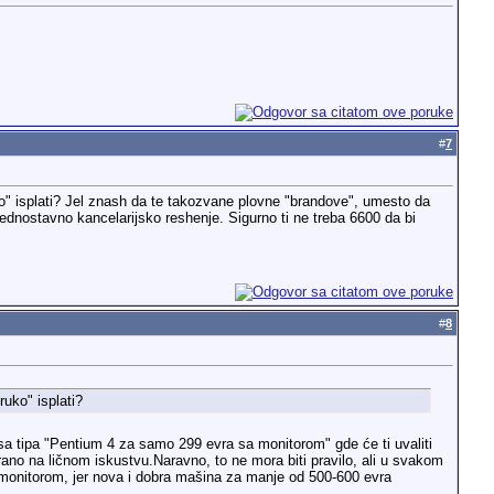
#
7
ko" isplati? Jel znash da te takozvane plovne "brandove", umesto da
e jednostavno kancelarijsko reshenje. Sigurno ti ne treba 6600 da bi
#
8
ruko" isplati?
asa tipa "Pentium 4 za samo 299 evra sa monitorom" gde će ti uvaliti
rano na ličnom iskustvu.Naravno, to ne mora biti pravilo, ali u svakom
a monitorom, jer nova i dobra mašina za manje od 500-600 evra