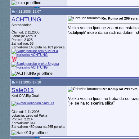
4.11.2005, 13:07
ACHTUNG
Re: Komp od 299 evra
Starosedelac
Velika vecina ljudi ne zna ni da instal
'ozbiljnijih' moze da se radi na dobrim 
Član od: 2.11.2005.
Lokacija: Aarhus
Poruke: 2.025
Zahvalnice: 58
Zahvaljeno 148 puta na 103 poruka
4.11.2005, 17:18
Sale013
Re: Komp od 299 evra
Kind Of A Big Deal
Velika vecina ljudi i ne treba da se raz
"jel se na to skenira slika"
Član od: 1.11.2005.
Lokacija: Levo od Pakla
Poruke: 2.214
Zahvalnice: 344
Zahvaljeno 450 puta na 265 poruka