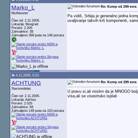
Marko_L
Re: Komp od 299 evra
Mythbuster
Pa vidiš, Srbija je generalno jedna kom
uvaljivanje takvih krš komponenti, sa
Član od: 2.11.2005.
Lokacija: Beograd
Poruke: 2.205
Zahvalnice: 38
Zahvaljeno 368 puta na 146 poruka
4.11.2005, 0:23
ACHTUNG
Re: Komp od 299 evra
Starosedelac
U pravu si,ali mislim da je MNOGO bo
visa,ali se visestruko isplati
Član od: 2.11.2005.
Lokacija: Aarhus
Poruke: 2.025
Zahvalnice: 58
Zahvaljeno 148 puta na 103 poruka