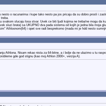
u nesto o racunarima i kupe tako nesto pa jos pricaju da su dobro prosli i za
 treba.
u u svakom slucaju losa stvar. Uvek ce biti ljudi kojima ne treba/ne mogu da 
 uvek sluzi brata) sa UKUPNO dva pada sistema od kojih je jedna bila moja g
osim" Athloonom(64) i opet sve radi besprekorno (mada mi je hdd nesto sumnjiv
anju Athlona. Nisam rekao nista za 64-bitne, a i bolje da ne ulazimo u tu ra
probleme gde god stignu (kao moj Athlon 2000+, verzija A).