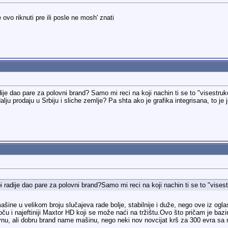
 ovo riknuti pre ili posle ne mosh' znati
ije dao pare za polovni brand? Samo mi reci na koji nachin ti se to "visestru
dalju prodaju u Srbiju i sliche zemlje? Pa shta ako je grafika integrisana, to j
 radije dao pare za polovni brand?Samo mi reci na koji nachin ti se to "visest
ine u velikom broju slučajeva rade bolje, stabilnije i duže, nego ove iz ogl
u i najeftiniji Maxtor HD koji se može naći na tržištu.Ovo što pričam je bazi
lovnu, ali dobru brand name mašinu, nego neki nov novcijat krš za 300 evra s