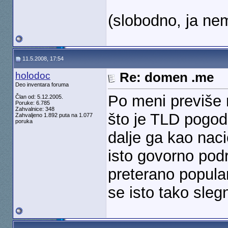
(slobodno, ja n
11.5.2008, 17:54
holodoc
Re: domen .me
Deo inventara foruma
Po meni previše 
Član od: 5.12.2005.
Poruke: 6.785
Zahvalnice: 348
što je TLD pogod
Zahvaljeno 1.892 puta na 1.077
poruka
dalje ga kao naci
isto govorno podr
preterano popula
se isto tako slegn