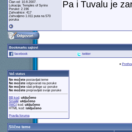
Pa i Tuvalu je za
Član od: 10.8.2007.
Lokacija: Temples of Syrinx
Poruke: 2.196
Zahvalnice: 417
Zahvaljeno 1.011 puta na 570
poruka
Bookmarks sajtovi
facebook
twitter
«
Pretho
Vaš status
Ne možete
postavljati teme
Ne možete
odgovarati na poruke
Ne možete
slati priloge uz poruke
Ne možete
prepravljati svoje poruke
BB kod
:
uključeno
Smajliji
:
uključeno
[IMG]
kod:
uključeno
HTML kod:
isključeno
Pravila foruma
Slične teme