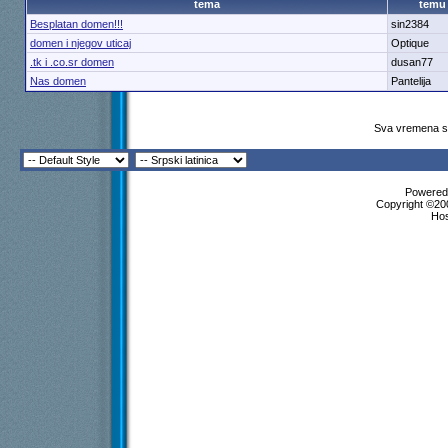
tema
temu
Besplatan domen!!!
sin2384
domen i njegov uticaj
Optique
.tk i .co.sr domen
dusan77
Nas domen
Pantelija
Sva vremena su
Powered 
Copyright ©200
Ho