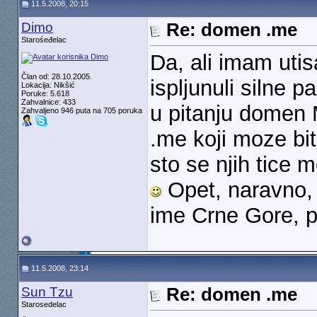
11.5.2008, 20:15
Dimo
Re: domen .me
Starośeđelac
Da, ali imam uti
Član od: 28.10.2005.
ispljunuli silne 
Lokacija: Nikšić
Poruke: 5.618
Zahvalnice: 433
u pitanju domen M
Zahvaljeno 946 puta na 705 poruka
.me koji moze bit
sto se njih tice 
Opet, naravno, 
ime Crne Gore, pa
11.5.2008, 23:14
Sun Tzu
Re: domen .me
Starosedelac