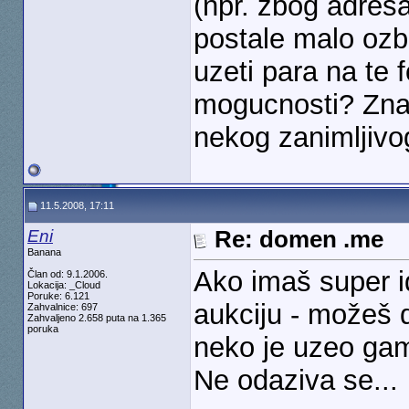
(npr. zbog adresa
postale malo ozb
uzeti para na te
mogucnosti? Znat
nekog zanimljiv
11.5.2008, 17:11
Eni
Re: domen .me
Banana
Ako imaš super i
Član od: 9.1.2006.
Lokacija: _Cloud
Poruke: 6.121
aukciju - možeš d
Zahvalnice: 697
Zahvaljeno 2.658 puta na 1.365
poruka
neko je uzeo gam
Ne odaziva se...