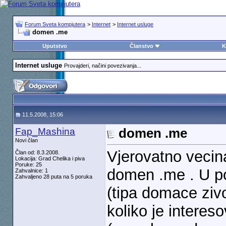
Forum Sveta kompjutera
>
Internet
>
Internet usluge
domen .me
Uputstvo
Članstvo
K
Internet usluge
Provajderi, načini povezivanja...
11.5.2008, 15:06
Fap_Mashina
domen .me
Novi član
Vjerovatno vecina
Član od: 8.3.2008.
Lokacija: Grad Chelika i piva
Poruke: 25
domen .me . U po
Zahvalnice: 1
Zahvaljeno 28 puta na 5 poruka
(tipa domace zivo
koliko je interes