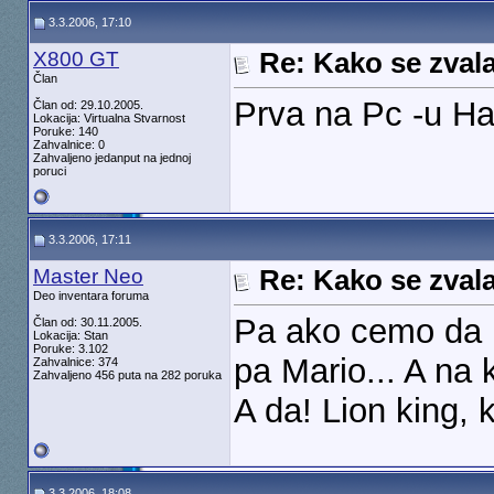
3.3.2006, 17:10
X800 GT
Re: Kako se zvala
Član
Prva na Pc -u Hal
Član od: 29.10.2005.
Lokacija: Virtualna Stvarnost
Poruke: 140
Zahvalnice: 0
Zahvaljeno jedanput na jednoj
poruci
3.3.2006, 17:11
Master Neo
Re: Kako se zvala
Deo inventara foruma
Pa ako cemo da ni
Član od: 30.11.2005.
Lokacija: Stan
Poruke: 3.102
pa Mario... A na 
Zahvalnice: 374
Zahvaljeno 456 puta na 282 poruka
A da! Lion king, k
3.3.2006, 18:08