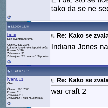
tako da se ne s
3.3.2006, 16:48
bobi
Re: Kako se zvala
Deo inventara foruma
Indiana Jones n
Član od: 6.11.2005.
Lokacija: Iznad reke, ispod drveća.
Poruke: 3.218
Zahvalnice: 58
Zahvaljeno 329 puta na 180 poruka
3.3.2006, 17:07
ivan011
Re: Kako se zvala
Član
war craft 2
Član od: 20.1.2006.
Poruke: 116
Zahvalnice: 1
Zahvaljeno 3 puta na 3 poruka