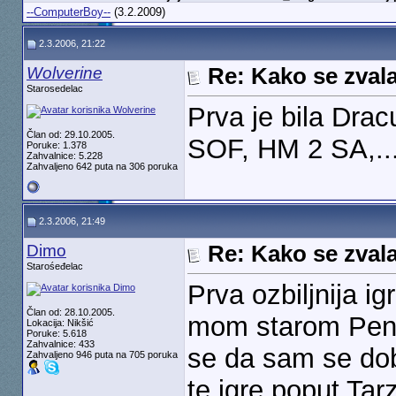
--ComputerBoy--
(3.2.2009)
2.3.2006, 21:22
Wolverine
Re: Kako se zvala
Starosedelac
Prva je bila Drac
Član od: 29.10.2005.
SOF, HM 2 SA,...
Poruke: 1.378
Zahvalnice: 5.228
Zahvaljeno 642 puta na 306 poruka
2.3.2006, 21:49
Dimo
Re: Kako se zvala
Starośeđelac
Prva ozbiljnija i
Član od: 28.10.2005.
mom starom Pen
Lokacija: Nikšić
Poruke: 5.618
Zahvalnice: 433
se da sam se do
Zahvaljeno 946 puta na 705 poruka
te igre poput Tar