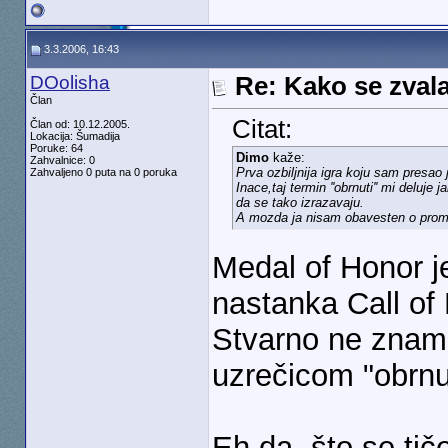
3.3.2006, 16:43
DOolisha
Re: Kako se zvala
Član
Citat:
Član od: 10.12.2005.
Lokacija: Šumadija
Poruke: 64
Dimo
kaže:
Zahvalnice: 0
Prva ozbiljnija igra koju sam presa
Zahvaljeno 0 puta na 0 poruka
Inace,taj termin ''obrnuti'' mi deluj
da se tako izrazavaju.
A mozda ja nisam obavesten o pro
Medal of Honor je
nastanka Call of
Stvarno ne znam
uzrečicom "obrnu
Eh da, što se tiče