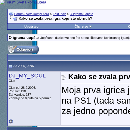
Forum Sveta kompjutera
>
Test Play
>
O igrama uopšte
Kako se zvala prva igra koju ste obrnuli?
Uputstvo
Članstvo
K
O igrama uopšte
Uopšteno, dakle sve ono što se ne tiče samo konkretnog igranja i
2.3.2006, 20:07
DJ_MY_SOUL
Kako se zvala prv
Član
Moja prva igrica 
Član od: 28.2.2006.
Poruke: 190
Zahvalnice: 137
na PS1 (tada sa
Zahvaljeno 8 puta na 5 poruka
za jedno popond