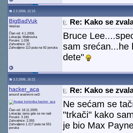
2.3.2006, 22:15
BigBadVuk
Re: Kako se zvala
Veteran
Bruce Lee....spe
Član od: 4.1.2006.
Lokacija: Malinovka
Poruke: 1.036
sam srećan...he 
Zahvalnice: 22
Zahvaljeno 113 puta na 92 poruka
dete"
3.3.2006, 16:21
hacker_aca
Re: Kako se zvala
amurof aratnevni oeD
Ne sećam se tačn
Član od: 18.11.2005.
"trkači" kako sam
Lokacija: tamo gde se ne radi
Poruke: 3.181
Zahvalnice: 2.055
je bio Max Payn
Zahvaljeno 1.217 puta na 551
poruka