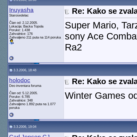
Inuyasha
Re: Kako se zvala
Starosedelac
Super Mario, Tar
Član od: 2.12.2005.
Lokacija: Backa Topola
Poruke: 1.438
sony Ace Combat
Zahvalnice: 176
Zahvaljeno 211 puta na 114 poruka
Ra2
3.3.2006, 18:48
holodoc
Re: Kako se zvala
Deo inventara foruma
Winter Games od 
Član od: 5.12.2005.
Poruke: 6.785
Zahvalnice: 348
Zahvaljeno 1.892 puta na 1.077
poruka
3.3.2006, 19:04
Carl Jonson CJ