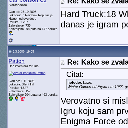
Re: Kako se zvala
Starosedelac
Hard Truck:18 Whe
Član od: 27.10.2005.
Lokacija: In Rainbow Reputacija:
Najgori od svu decu
danas je igram po
Poruke: 1.237
Zahvalnice: 733
Zahvaljeno 294 puta na 147 poruka
3.3.2006, 19:05
Patton
Re: Kako se zvala
Deo inventara foruma
Citat:
Član od: 1.11.2005.
holodoc
kaže:
Lokacija: Silent Hill
Winter Games od Eryxa i to 1988. g
Poruke: 4.647
Zahvalnice: 157
Zahvaljeno 904 puta na 493 poruka
Verovatno si mis
Igru koju sam prv
Enigma Force od 