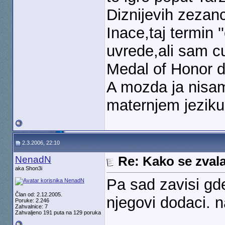
Diznijevih zezan
Inace,taj termin '
uvrede,ali sam c
Medal of Honor d
A mozda ja nis
maternjem jezik
2.3.2006, 22:10
NenadN
Re: Kako se zvala
aka Shon3i
Pa sad zavisi gd
Član od: 2.12.2005.
njegovi dodaci. n
Poruke: 2.246
Zahvalnice: 7
Zahvaljeno 191 puta na 129 poruka