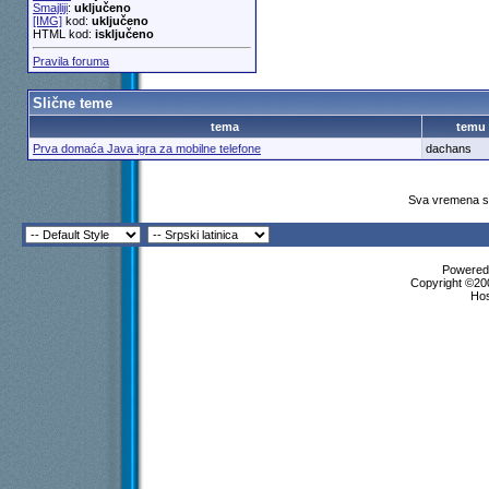
Smajliji
:
uključeno
[IMG]
kod:
uključeno
HTML kod:
isključeno
Pravila foruma
Slične teme
tema
temu
Prva domaća Java igra za mobilne telefone
dachans
Sva vremena su
Powered 
Copyright ©200
Ho