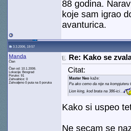
88 godina. Narav
koje sam igrao d
avanturica.
3.3.2006, 19:57
Manda
Re: Kako se zvala
Član
Citat:
Član od: 10.1.2006.
Lokacija: Beograd
Poruke: 91
Master Neo
kaže:
Zahvalnice: 0
Zahvaljeno 0 puta na 0 poruka
Pa ako cemo da nije na kompjuteru to 
Lion king, kod brata na 386-ici...
Kako si uspeo te
Ne secam se nazal