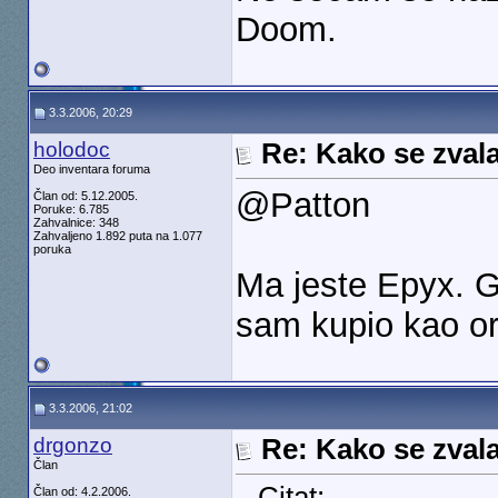
Doom.
3.3.2006, 20:29
holodoc
Re: Kako se zvala
Deo inventara foruma
@Patton
Član od: 5.12.2005.
Poruke: 6.785
Zahvalnice: 348
Zahvaljeno 1.892 puta na 1.077
poruka
Ma jeste Epyx. G
sam kupio kao ori
3.3.2006, 21:02
drgonzo
Re: Kako se zvala
Član
Citat:
Član od: 4.2.2006.