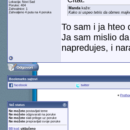
Lokacija: Novi Sad
Poruke: 404
Manda
kaže:
Zahvalnice: 1
Kako si uspeo tetris da obrnes majk
Zahvaljeno 4 puta na 4 poruka
To sam i ja hteo
Ja sam mislio da 
napredujes, i nar
Bookmarks sajtovi
facebook
twitter
«
Pretho
Vaš status
Ne možete
postavljati teme
Ne možete
odgovarati na poruke
Ne možete
slati priloge uz poruke
Ne možete
prepravljati svoje poruke
BB kod
:
uključeno