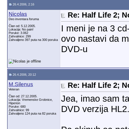
26.4.2006, 2:16
Nicolas
Re: Half Life 2; 
Deo inventara foruma
I meni je na 3 cd
Član od: 5.12.2005.
Lokacija: No pain!
Poruke: 3.062
ovo nastavi da m
Zahvalnice: 299
Zahvaljeno 397 puta na 300 poruka
DVD-u
26.4.2006, 20:12
M.Silenus
Re: Half Life 2; 
Veteran
Jea, imao sam ta
Član od: 27.12.2005.
Lokacija: Vremenske Grobnice,
Hiperion
DVD verzija HL2..
Poruke: 680
Zahvalnice: 99
Zahvaljeno 124 puta na 82 poruka