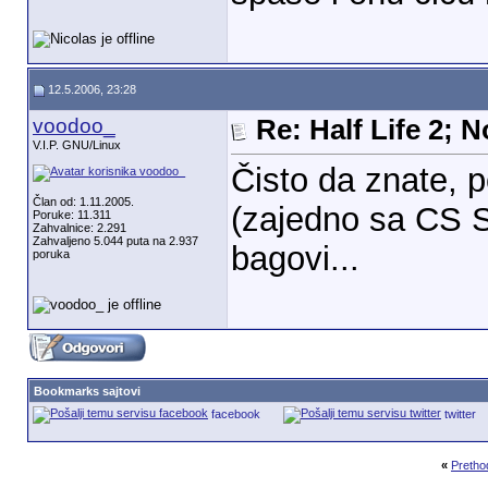
12.5.2006, 23:28
voodoo_
Re: Half Life 2; 
V.I.P. GNU/Linux
Čisto da znate, p
Član od: 1.11.2005.
(zajedno sa CS S
Poruke: 11.311
Zahvalnice: 2.291
Zahvaljeno 5.044 puta na 2.937
bagovi...
poruka
Bookmarks sajtovi
facebook
twitter
«
Pretho