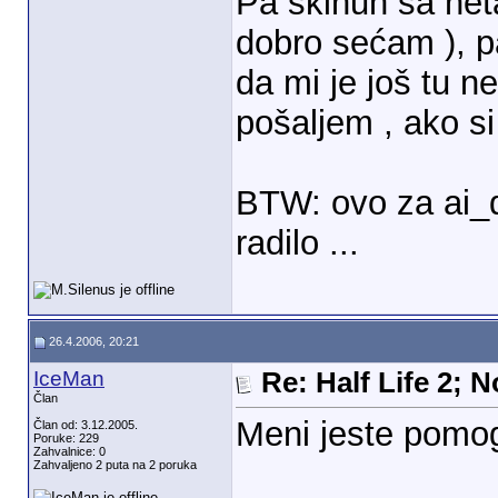
Pa skinuh sa neta
dobro sećam ), p
da mi je još tu n
pošaljem , ako s
BTW: ovo za ai_di
radilo ...
26.4.2006, 20:21
IceMan
Re: Half Life 2; 
Član
Meni jeste pomog
Član od: 3.12.2005.
Poruke: 229
Zahvalnice: 0
Zahvaljeno 2 puta na 2 poruka