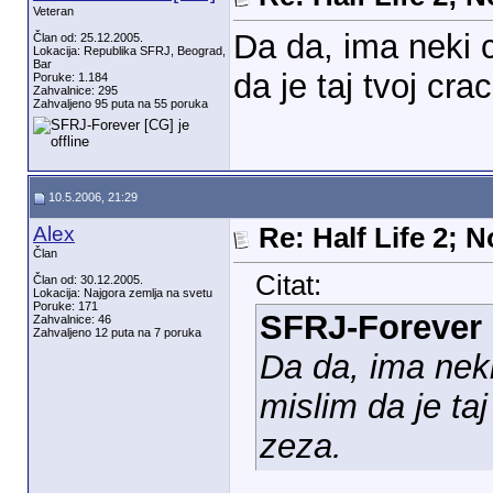
Veteran
Da da, ima neki c
Član od: 25.12.2005.
Lokacija: Republika SFRJ, Beograd,
Bar
da je taj tvoj cr
Poruke: 1.184
Zahvalnice: 295
Zahvaljeno 95 puta na 55 poruka
10.5.2006, 21:29
Alex
Re: Half Life 2; 
Član
Citat:
Član od: 30.12.2005.
Lokacija: Najgora zemlja na svetu
Poruke: 171
SFRJ-Forever 
Zahvalnice: 46
Zahvaljeno 12 puta na 7 poruka
Da da, ima neki 
mislim da je taj
zeza.