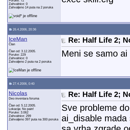
Poruke: 72
Zahvalnice: 0
Zahvaljeno 14 puta na 2 poruka
26.4.2006, 20:36
IceMan
Re: Half Life 2; 
Član
Meni se samo ai 
Član od: 3.12.2005.
Poruke: 229
Zahvalnice: 0
Zahvaljeno 2 puta na 2 poruka
27.4.2006, 0:40
Nicolas
Re: Half Life 2; 
Deo inventara foruma
Sve probleme do
Član od: 5.12.2005.
Lokacija: No pain!
Poruke: 3.062
ai_disable mada
Zahvalnice: 299
Zahvaljeno 397 puta na 300 poruka
sa vrha zgrade o