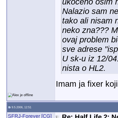
ukoceno osim 
Nalazio sam ne
tako ali nisam
neko zna??? Mis
ovaj problem bi
sve adrese "ispa
U sk-u iz 12/04
nista o HL2.
Imam ja fixer koji
9.5.2006, 12:51
SFRJ-Forever [CG]
Re: Half Life 2; 