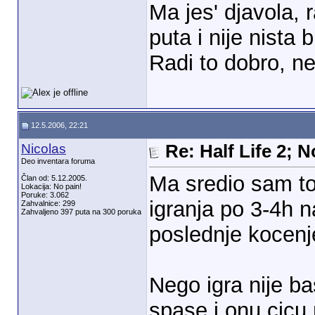
Ma jes' djavola, 
puta i nije nista b
Radi to dobro, ne
12.5.2006, 22:21
Nicolas
Re: Half Life 2; 
Deo inventara foruma
Ma sredio sam to
Član od: 5.12.2005.
Lokacija: No pain!
Poruke: 3.062
igranja po 3-4h n
Zahvalnice: 299
Zahvaljeno 397 puta na 300 poruka
poslednje kocen
Nego igra nije b
spase i onu cicu 