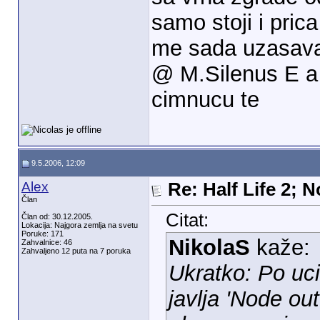
samo stoji i prica 
me sada uzasav
@ M.Silenus E a 
cimnucu te
9.5.2006, 12:09
Alex
Re: Half Life 2; 
Član
Citat:
Član od: 30.12.2005.
Lokacija: Najgora zemlja na svetu
Poruke: 171
NikolaS
kaže:
Zahvalnice: 46
Zahvaljeno 12 puta na 7 poruka
Ukratko: Po uci
javlja 'Node out