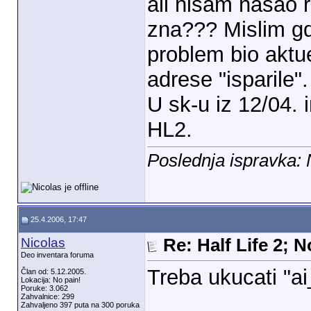
ali nisam nasao 
zna??? Mislim gde
problem bio aktu
adrese "isparile".
U sk-u iz 12/04. 
HL2.
Poslednja ispravka: 
25.4.2006, 17:47
Nicolas
Re: Half Life 2; 
Deo inventara foruma
Treba ukucati "ai
Član od: 5.12.2005.
Lokacija: No pain!
Poruke: 3.062
Zahvalnice: 299
Zahvaljeno 397 puta na 300 poruka