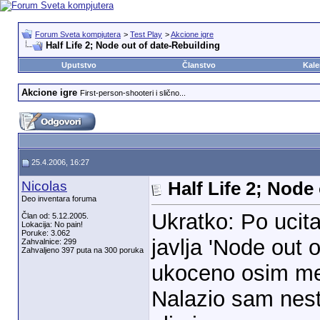
Forum Sveta kompjutera
>
Test Play
>
Akcione igre
Half Life 2; Node out of date-Rebuilding
Uputstvo
Članstvo
Kale
Akcione igre
First-person-shooteri i slično...
25.4.2006, 16:27
Nicolas
Half Life 2; Node
Deo inventara foruma
Ukratko: Po ucit
Član od: 5.12.2005.
Lokacija: No pain!
Poruke: 3.062
javlja 'Node out o
Zahvalnice: 299
Zahvaljeno 397 puta na 300 poruka
ukoceno osim me
Nalazio sam nest