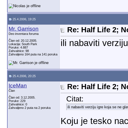
25.4.2006, 19:25
Mr. Garrison
Re: Half Life 2; 
Deo inventara foruma
ili nabaviti verzi
Član od: 20.12.2005.
Lokacija: South Park
Poruke: 4.887
Zahvalnice: 98
Zahvaljeno 164 puta na 141 poruka
25.4.2006, 20:25
IceMan
Re: Half Life 2; 
Član
Citat:
Član od: 3.12.2005.
Poruke: 229
Zahvalnice: 0
ili nabaviti verziju igre koja se ne gla
Zahvaljeno 2 puta na 2 poruka
Koju je tesko nac