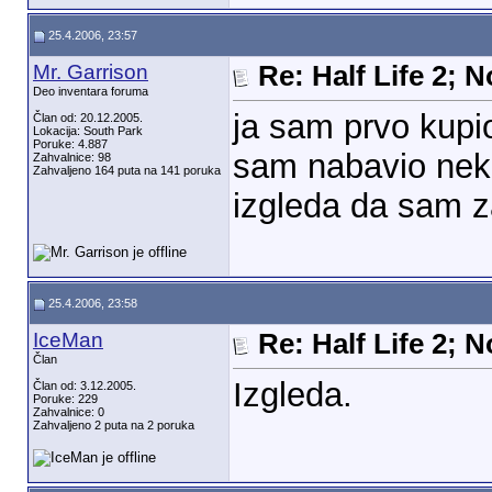
25.4.2006, 23:57
Mr. Garrison
Re: Half Life 2; 
Deo inventara foruma
ja sam prvo kupio
Član od: 20.12.2005.
Lokacija: South Park
Poruke: 4.887
sam nabavio neku
Zahvalnice: 98
Zahvaljeno 164 puta na 141 poruka
izgleda da sam za
25.4.2006, 23:58
IceMan
Re: Half Life 2; 
Član
Izgleda.
Član od: 3.12.2005.
Poruke: 229
Zahvalnice: 0
Zahvaljeno 2 puta na 2 poruka