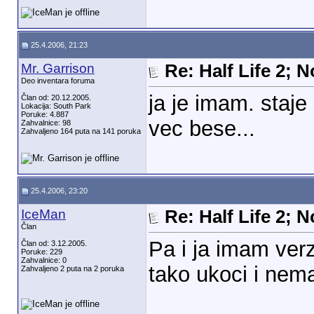
25.4.2006, 21:23
Mr. Garrison
Re: Half Life 2; 
Deo inventara foruma
ja je imam. staje
Član od: 20.12.2005.
Lokacija: South Park
Poruke: 4.887
vec bese...
Zahvalnice: 98
Zahvaljeno 164 puta na 141 poruka
25.4.2006, 23:20
IceMan
Re: Half Life 2; 
Član
Pa i ja imam verz
Član od: 3.12.2005.
Poruke: 229
Zahvalnice: 0
tako ukoci i nem
Zahvaljeno 2 puta na 2 poruka