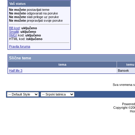
Vaš status
Ne možete
postavljati teme
Ne možete
odgovarati na poruke
Ne možete
slati priloge uz poruke
Ne možete
prepravljati svoje poruke
BB kod
:
uključeno
Smajliji
:
uključeno
[IMG]
kod:
uključeno
HTML kod:
isključeno
Pravila foruma
Slične teme
tema
temu
Half life 3
Bansek
Sva vremena su
Powered 
Copyright ©200
Ho