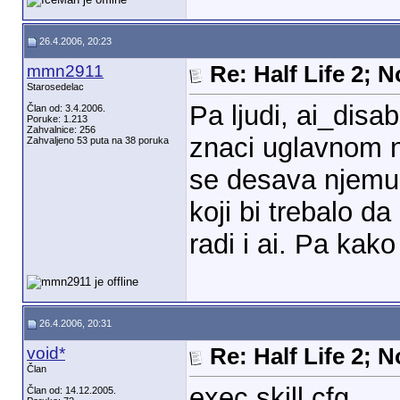
26.4.2006, 20:23
mmn2911
Re: Half Life 2; 
Starosedelac
Pa ljudi, ai_disa
Član od: 3.4.2006.
Poruke: 1.213
Zahvalnice: 256
znaci uglavnom ne
Zahvaljeno 53 puta na 38 poruka
se desava njemu j
koji bi trebalo da
radi i ai. Pa kak
26.4.2006, 20:31
void*
Re: Half Life 2; 
Član
exec skill.cfg
Član od: 14.12.2005.